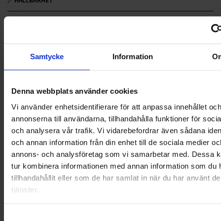
LANDSKRONA
NYA UPPDRAG
Samtycke
Information
O
OHLSSONS REGION MITT
OHLSSONS REGION SYD
Denna webbplats använder cookies
Vi använder enhetsidentifierare för att anpassa innehållet oc
OHLSSONS REGION VÄST
annonserna till användarna, tillhandahålla funktioner för soci
och analysera vår trafik. Vi vidarebefordrar även sådana ident
OHLSSONSKOLLEGOR
och annan information från din enhet till de sociala medier oc
annons- och analysföretag som vi samarbetar med. Dessa ka
RENHÅLLNING
tur kombinera informationen med annan information som du 
tillhandahållit eller som de har samlat in när du har använt d
SAMARBETEN
tjänster.
SOCIALT ANSVAR
Samtyckesval