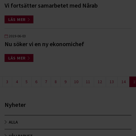
Vi fortsätter samarbetet med Nårab
LÄS MER
2019-06-03
Nu söker vi en ny ekonomichef
LÄS MER
3
4
5
6
7
8
9
10
11
12
13
14
1
Nyheter
ALLA
HÅLLBARHET