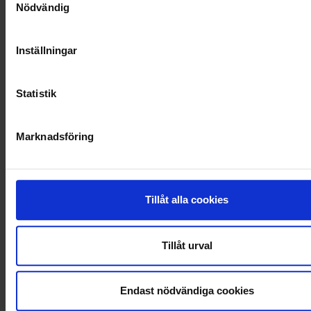
VELLINGE
Nödvändig
Inställningar
Statistik
Marknadsföring
Tillåt alla cookies
KUNDTJÄNST
Tillåt urval
010-45 00 200​
info@ohlssons.se
Endast nödvändiga cookies