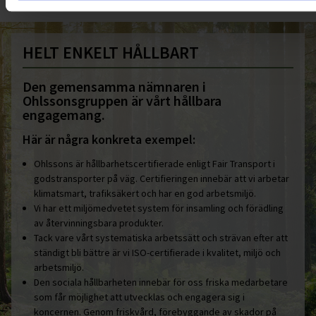
HELT ENKELT HÅLLBART
Den gemensamma nämnaren i
Ohlssonsgruppen är vårt hållbara
engagemang.
Här är några konkreta exempel:
Ohlssons är hållbarhetscertifierade enligt Fair Transport i
godstransporter på väg. Certifieringen innebär att vi arbetar
klimatsmart, trafiksäkert och har en god arbetsmiljö.
Vi har ett miljömedvetet system för insamling och förädling
av återvinningsbara produkter.
Tack vare vårt systematiska arbetssätt och strävan efter att
ständigt bli bättre är vi ISO-certifierade i kvalitet, miljö och
arbetsmiljö.
Den sociala hållbarheten innebär för oss friska medarbetare
som får möjlighet att utvecklas och engagera sig i
koncernen. Genom friskvård, förebyggande av skador på