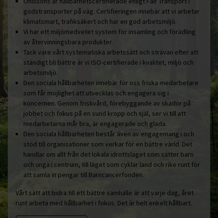
Ohlssons är hållbarhetscertifierade enligt Fair Transport i
godstransporter på väg. Certifieringen innebär att vi arbetar
klimatsmart, trafiksäkert och har en god arbetsmiljö.
Vi har ett miljömedvetet system för insamling och förädling
av återvinningsbara produkter.
Tack vare vårt systematiska arbetssätt och strävan efter att
ständigt bli bättre är vi ISO-certifierade i kvalitet, miljö och
arbetsmiljö.
Den sociala hållbarheten innebär för oss friska medarbetare
som får möjlighet att utvecklas och engagera sig i
koncernen. Genom friskvård, förebyggande av skador på
jobbet och fokus på en sund kropp och själ, ser vi till att
medarbetarna mår bra, är engagerade och glada.
Den sociala hållbarheten består även av engagemang i och
stöd till organisationer som verkar för en bättre värld. Det
handlar om allt från det lokala idrottslaget som sätter barn
och unga i centrum, till laget som cyklar land och rike runt för
att samla in pengar till Barncancerfonden.
Vårt sätt att bidra till ett bättre samhälle är att varje dag, året
runt arbeta med hållbarhet i fokus. Det är helt enkelt hållbart.