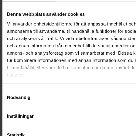
OHLSSONSKOLLEGOR
Denna webbplats använder cookies
Vi använder enhetsidentifierare för att anpassa innehållet oc
RENHÅLLNING
annonserna till användarna, tillhandahålla funktioner för soci
och analysera vår trafik. Vi vidarebefordrar även sådana ident
SAMARBETEN
och annan information från din enhet till de sociala medier oc
annons- och analysföretag som vi samarbetar med. Dessa ka
SOCIALT ANSVAR
tur kombinera informationen med annan information som du 
VELLINGE
tillhandahållit eller som de har samlat in när du har använt d
tjänster.
Samtyckesval
Nödvändig
Inställningar
Statistik