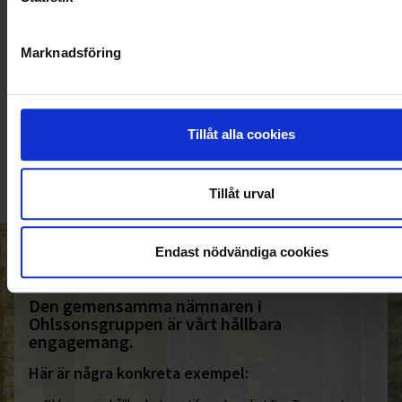
Marknadsföring
KUNDTJÄNST
010-45 00 200​
Tillåt alla cookies
info@ohlssons.se
Tillåt urval
Endast nödvändiga cookies
HELT ENKELT HÅLLBART
Den gemensamma nämnaren i
Ohlssonsgruppen är vårt hållbara
engagemang.
Här är några konkreta exempel: