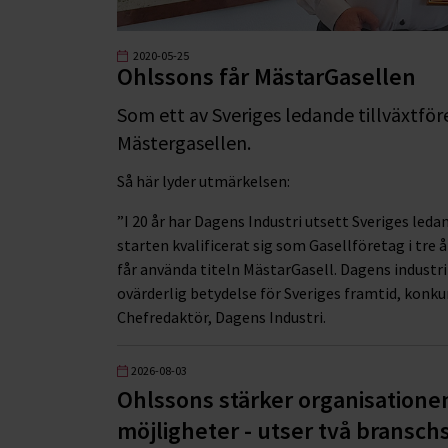
2020-05-25
Ohlssons får MästarGasellen
Som ett av Sveriges ledande tillväxtföre
Mästergasellen.
Så här lyder utmärkelsen:
”I 20 år har Dagens Industri utsett Sveriges leda
starten kvalificerat sig som Gasellföretag i tre år
får använda titeln MästarGasell. Dagens industri
ovärderlig betydelse för Sveriges framtid, konkur
Chefredaktör, Dagens Industri.
2026-08-03
Ohlssons stärker organisatione
möjligheter - utser två branschs