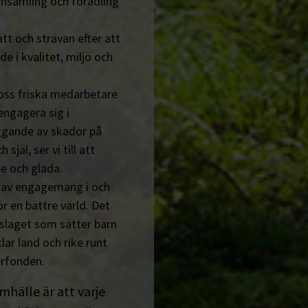
insamling och förädling
tt och strävan efter att
de i kvalitet, miljö och
 oss friska medarbetare
engagera sig i
ggande av skador på
jäl, ser vi till att
e och glada.
n av engagemang i och
r en bättre värld. Det
tslaget som sätter barn
lar land och rike runt
erfonden.
amhälle är att varje