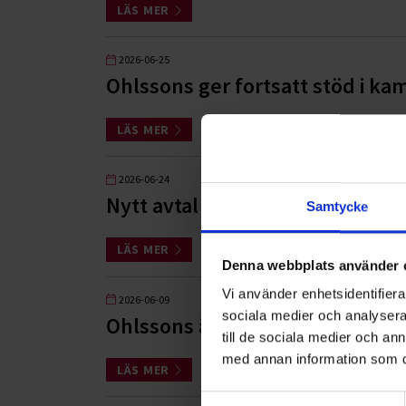
LÄS MER
2026-06-25
Ohlssons ger fortsatt stöd i k
LÄS MER
2026-06-24
Nytt avtal med Wåhlin Fastighe
Samtycke
LÄS MER
Denna webbplats använder 
Vi använder enhetsidentifierar
2026-06-09
sociala medier och analysera 
Ohlssons är entreprenör i Sver
till de sociala medier och a
med annan information som du 
LÄS MER
Samtyckesval