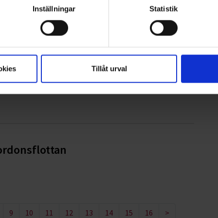
Inställningar
Statistik
iset 2026
okies
Tillåt urval
ge kommun
ordonsflottan
9
10
11
12
13
14
15
16
>