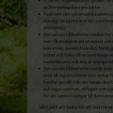
Vi har ett miljömedvetet system för 
av återvinningsbara produkter.
Tack vare vårt systematiska arbetssä
ständigt bli bättre är vi ISO-certifiera
arbetsmiljö.
Den sociala hållbarheten innebär för
som får möjlighet att utvecklas och 
koncernen. Genom friskvård, föreby
jobbet och fokus på en sund kropp och s
medarbetarna mår bra, är engagerad
Den sociala hållbarheten består äve
stöd till organisationer som verkar fö
handlar om allt från det lokala idrot
och unga i centrum, till laget som cyk
för att samla in pengar till Barncanc
Vårt sätt att bidra till ett bättre s