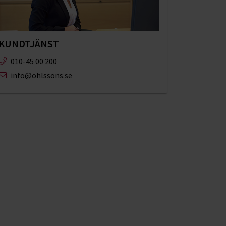
KUNDTJÄNST
010-45 00 200​
info@ohlssons.se