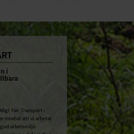
ART
n i
llbara
ligt Fair Transport i
n innebär att vi arbetar
 god arbetsmiljö.