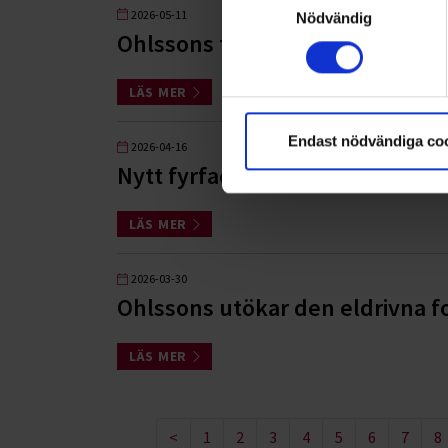
2026-05-11
Nödvändig
Ohlssons tilldelas Stora Åkeripr
LÄS MER
Endast nödvändiga co
2026-04-16
Nytt fyrfacksuppdrag i Kävlin
LÄS MER
2026-03-30
Ohlssons utökar den eldrivna f
LÄS MER
<
1
2
3
4
5
6
7
8