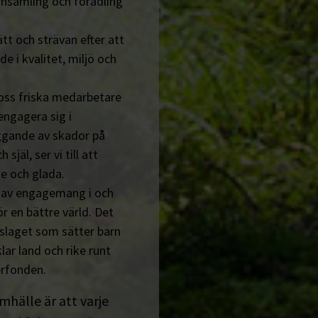
insamling och förädling
tt och strävan efter att
de i kvalitet, miljö och
 oss friska medarbetare
engagera sig i
ggande av skador på
jäl, ser vi till att
e och glada.
n av engagemang i och
r en bättre värld. Det
tslaget som sätter barn
lar land och rike runt
erfonden.
amhälle är att varje