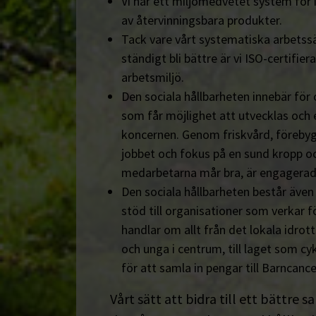
Vi har ett miljömedvetet system för 
av återvinningsbara produkter.
Tack vare vårt systematiska arbetssä
ständigt bli bättre är vi ISO-certifiera
arbetsmiljö.
Den sociala hållbarheten innebär för
som får möjlighet att utvecklas och 
koncernen. Genom friskvård, föreby
jobbet och fokus på en sund kropp och s
medarbetarna mår bra, är engagerad
Den sociala hållbarheten består äve
stöd till organisationer som verkar fö
handlar om allt från det lokala idrot
och unga i centrum, till laget som cyk
för att samla in pengar till Barncanc
Vårt sätt att bidra till ett bättre s