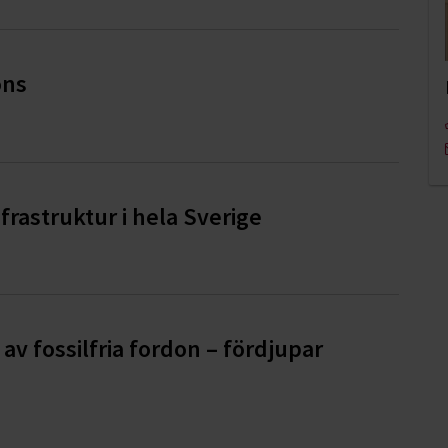
ons
rastruktur i hela Sverige
av fossilfria fordon – fördjupar