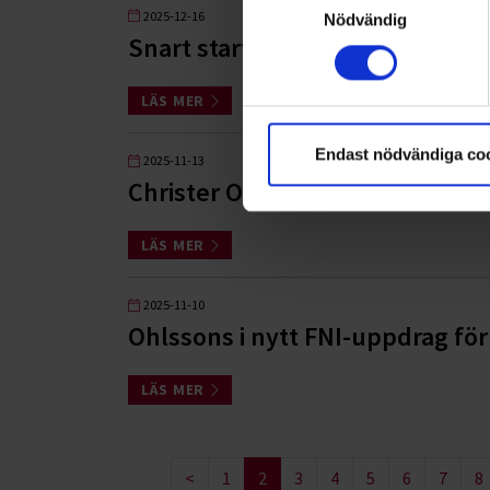
2025-12-16
Nödvändig
Snart startar Ohlssons uppdra
LÄS MER
Endast nödvändiga co
2025-11-13
Christer Ohlsson prisas som sy
LÄS MER
2025-11-10
Ohlssons i nytt FNI-uppdrag f
LÄS MER
<
1
2
3
4
5
6
7
8