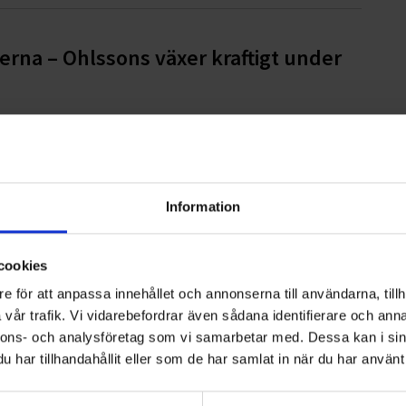
rna – Ohlssons växer kraftigt under
g i Österåker och Vaxholm
Information
cookies
e för att anpassa innehållet och annonserna till användarna, tillh
vår trafik. Vi vidarebefordrar även sådana identifierare och anna
fonden
nnons- och analysföretag som vi samarbetar med. Dessa kan i sin
har tillhandahållit eller som de har samlat in när du har använt 