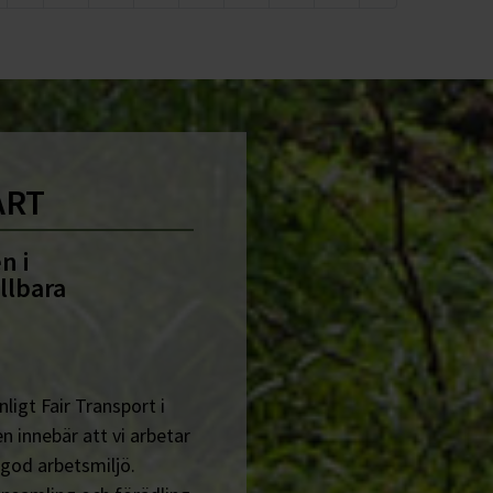
ART
n i
llbara
ligt Fair Transport i
n innebär att vi arbetar
 god arbetsmiljö.