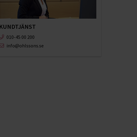
KUNDTJÄNST
010-45 00 200​
info@ohlssons.se