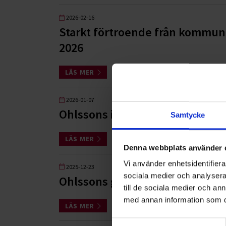
2026-02-16
Starkt förtroende från kommune
2026
LÄS MER
2026-01-07
Ohlssons i nytt fyrfacksuppdra
Samtycke
LÄS MER
Denna webbplats använder 
Vi använder enhetsidentifierar
2025-12-23
sociala medier och analysera 
Ohlssons ger julgåva till Hjärn
till de sociala medier och a
med annan information som du 
LÄS MER
Samtyckesval