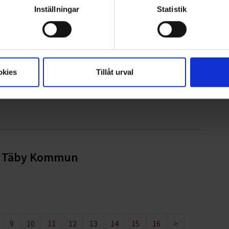
Inställningar
Statistik
g i Hylte kommun
okies
Tillåt urval
dsveriges främsta entreprenör
ör Täby Kommun
9
10
11
12
13
14
15
16
>