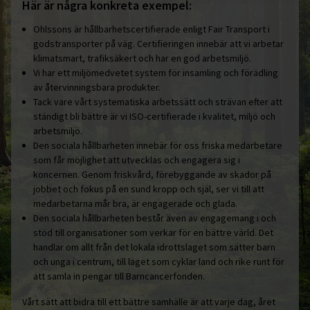
Här är några konkreta exempel:
Ohlssons är hållbarhetscertifierade enligt Fair Transport i
godstransporter på väg. Certifieringen innebär att vi arbetar
klimatsmart, trafiksäkert och har en god arbetsmiljö.
Vi har ett miljömedvetet system för insamling och förädling
av återvinningsbara produkter.
Tack vare vårt systematiska arbetssätt och strävan efter att
ständigt bli bättre är vi ISO-certifierade i kvalitet, miljö och
arbetsmiljö.
Den sociala hållbarheten innebär för oss friska medarbetare
som får möjlighet att utvecklas och engagera sig i
koncernen. Genom friskvård, förebyggande av skador på
jobbet och fokus på en sund kropp och själ, ser vi till att
medarbetarna mår bra, är engagerade och glada.
Den sociala hållbarheten består även av engagemang i och
stöd till organisationer som verkar för en bättre värld. Det
handlar om allt från det lokala idrottslaget som sätter barn
och unga i centrum, till laget som cyklar land och rike runt för
att samla in pengar till Barncancerfonden.
Vårt sätt att bidra till ett bättre samhälle är att varje dag, året