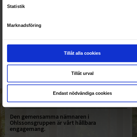
Statistik
Marknadsföring
KUNDTJÄNST
Tillåt alla cookies
010-45 00 200​
info@ohlssons.se
Tillåt urval
Endast nödvändiga cookies
HELT ENKELT HÅLLBART
Den gemensamma nämnaren i
Ohlssonsgruppen är vårt hållbara
engagemang.