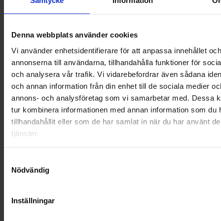
Samtycke
Information
O
OHLSSONS REGION VÄST
Denna webbplats använder cookies
OHLSSONSKOLLEGOR
Vi använder enhetsidentifierare för att anpassa innehållet oc
RENHÅLLNING
annonserna till användarna, tillhandahålla funktioner för soci
och analysera vår trafik. Vi vidarebefordrar även sådana ident
SAMARBETEN
och annan information från din enhet till de sociala medier oc
annons- och analysföretag som vi samarbetar med. Dessa ka
SOCIALT ANSVAR
tur kombinera informationen med annan information som du 
tillhandahållit eller som de har samlat in när du har använt d
VELLINGE
tjänster.
Samtyckesval
Nödvändig
Inställningar