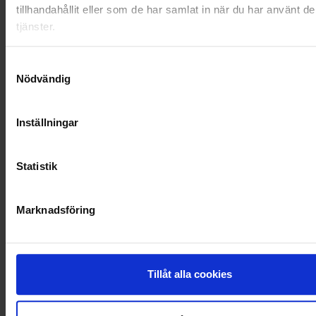
tillhandahållit eller som de har samlat in när du har använt d
RENHÅLLNING
tjänster.
SAMARBETEN
Samtyckesval
Nödvändig
SOCIALT ANSVAR
VELLINGE
Inställningar
Statistik
Marknadsföring
Tillåt alla cookies