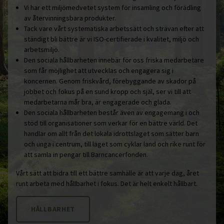
Vi har ett miljömedvetet system för insamling och förädling
av återvinningsbara produkter.
Tack vare vårt systematiska arbetssätt och strävan efter att
ständigt bli bättre är vi ISO-certifierade i kvalitet, miljö och
arbetsmiljö.
Den sociala hållbarheten innebär för oss friska medarbetare
som får möjlighet att utvecklas och engagera sig i
koncernen. Genom friskvård, förebyggande av skador på
jobbet och fokus på en sund kropp och själ, ser vi till att
medarbetarna mår bra, är engagerade och glada.
Den sociala hållbarheten består även av engagemang i och
stöd till organisationer som verkar för en bättre värld. Det
handlar om allt från det lokala idrottslaget som sätter barn
och unga i centrum, till laget som cyklar land och rike runt för
att samla in pengar till Barncancerfonden.
Vårt sätt att bidra till ett bättre samhälle är att varje dag, året
runt arbeta med hållbarhet i fokus. Det är helt enkelt hållbart.
HÅLLBARHET