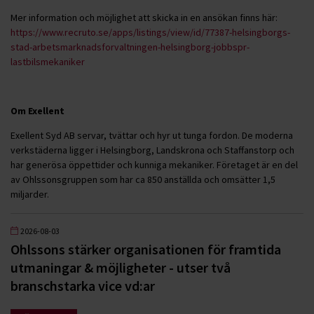
Mer information och möjlighet att skicka in en ansökan finns här:
https://www.recruto.se/apps/listings/view/id/77387-helsingborgs-
stad-arbetsmarknadsforvaltningen-helsingborg-jobbspr-
lastbilsmekaniker
Om Exellent
Exellent Syd AB servar, tvättar och hyr ut tunga fordon. De moderna
verkstäderna ligger i Helsingborg, Landskrona och Staffanstorp och
har generösa öppettider och kunniga mekaniker. Företaget är en del
av Ohlssonsgruppen som har ca 850 anställda och omsätter 1,5
miljarder.
2026-08-03
Ohlssons stärker organisationen för framtida
utmaningar & möjligheter - utser två
branschstarka vice vd:ar