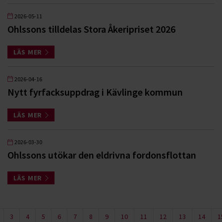
2026-05-11
Ohlssons tilldelas Stora Åkeripriset 2026
LÄS MER
2026-04-16
Nytt fyrfacksuppdrag i Kävlinge kommun
LÄS MER
2026-03-30
Ohlssons utökar den eldrivna fordonsflottan
LÄS MER
3
4
5
6
7
8
9
10
11
12
13
14
1