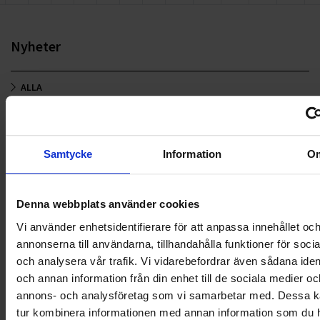
Nyheter
ALLA
HÅLLBARHET
LANDSKRONA
Samtycke
Information
O
NYA UPPDRAG
Denna webbplats använder cookies
OHLSSONS REGION MITT
Vi använder enhetsidentifierare för att anpassa innehållet oc
annonserna till användarna, tillhandahålla funktioner för soci
OHLSSONS REGION SYD
och analysera vår trafik. Vi vidarebefordrar även sådana ident
och annan information från din enhet till de sociala medier oc
OHLSSONS REGION VÄST
annons- och analysföretag som vi samarbetar med. Dessa ka
tur kombinera informationen med annan information som du 
OHLSSONSKOLLEGOR