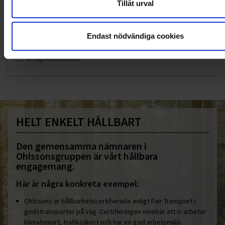
Tillåt urval
KUNDTJÄNST
Endast nödvändiga cookies
010-45 00 200​
info@ohlssons.se
HELT ENKELT HÅLLBART
Den gemensamma nämnaren i
Ohlssonsgruppen är vårt hållbara
engagemang.
Här är några konkreta exempel:
Ohlssons är hållbarhetscertifierade enligt Fair Transport i
godstransporter på väg. Certifieringen innebär att vi arbetar
klimatsmart, trafiksäkert och har en god arbetsmiljö.