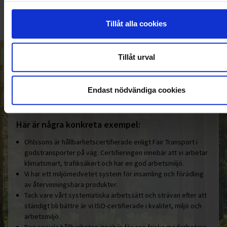
Tillåt alla cookies
Tillåt urval
HELT ENKELT HÅLLBART
Den gemensamma nämnaren i
Endast nödvändiga cookies
Ohlssonsgruppen är vårt hållbara
engagemang.
Här är några konkreta exempel:
Ohlssons är hållbarhetscertifierade enligt Fair Transport i
godstransporter på väg. Certifieringen innebär att vi arbetar
klimatsmart, trafiksäkert och har en god arbetsmiljö.
Vi har ett miljömedvetet system för insamling och förädling
av återvinningsbara produkter.
Tack vare vårt systematiska arbetssätt och strävan efter att
ständigt bli bättre är vi ISO-certifierade i kvalitet, miljö och
arbetsmiljö.
Den sociala hållbarheten innebär för oss friska medarbetare