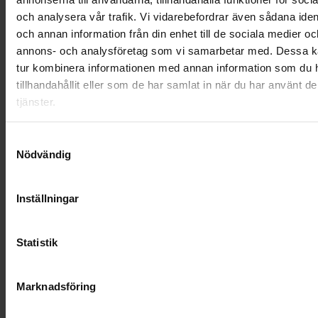
SOCIALT ANSVAR
och analysera vår trafik. Vi vidarebefordrar även sådana ident
och annan information från din enhet till de sociala medier oc
VELLINGE
annons- och analysföretag som vi samarbetar med. Dessa ka
tur kombinera informationen med annan information som du 
tillhandahållit eller som de har samlat in när du har använt d
tjänster.
Samtyckesval
Nödvändig
Inställningar
Statistik
KUNDTJÄNST
Marknadsföring
010-45 00 200​
info@ohlssons.se