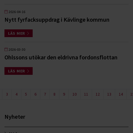
2026-04-16
Nytt fyrfacksuppdrag i Kävlinge kommun
LÄS MER
2026-03-30
Ohlssons utökar den eldrivna fordonsflottan
LÄS MER
3
4
5
6
7
8
9
10
11
12
13
14
1
Nyheter