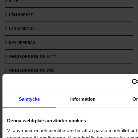
ALLA
HÅLLBARHET
LANDSKRONA
NYA UPPDRAG
OHLSSONS REGION MITT
OHLSSONS REGION SYD
OHLSSONS REGION VÄST
OHLSSONSKOLLEGOR
Samtycke
Information
O
RENHÅLLNING
Denna webbplats använder cookies
SAMARBETEN
Vi använder enhetsidentifierare för att anpassa innehållet oc
annonserna till användarna, tillhandahålla funktioner för soci