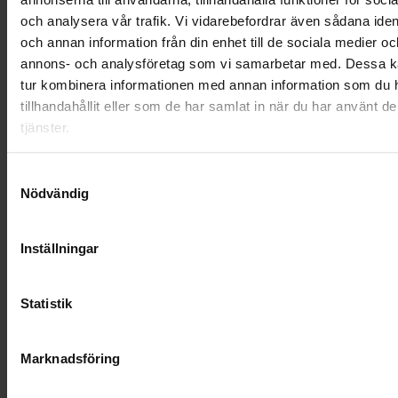
SOCIALT ANSVAR
och analysera vår trafik. Vi vidarebefordrar även sådana ident
och annan information från din enhet till de sociala medier oc
VELLINGE
annons- och analysföretag som vi samarbetar med. Dessa ka
tur kombinera informationen med annan information som du 
tillhandahållit eller som de har samlat in när du har använt d
tjänster.
Samtyckesval
Nödvändig
Inställningar
Statistik
KUNDTJÄNST
Marknadsföring
010-45 00 200​
info@ohlssons.se