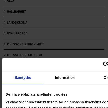
ALLA
HÅLLBARHET
LANDSKRONA
NYA UPPDRAG
OHLSSONS REGION MITT
OHLSSONS REGION SYD
OHLSSONS REGION VÄST
OHLSSONSKOLLEGOR
Samtycke
Information
O
RENHÅLLNING
Denna webbplats använder cookies
SAMARBETEN
Vi använder enhetsidentifierare för att anpassa innehållet oc
annonserna till användarna, tillhandahålla funktioner för soci