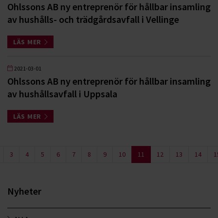
Ohlssons AB ny entreprenör för hållbar insamling
av hushålls- och trädgårdsavfall i Vellinge
LÄS MER
2021-03-01
Ohlssons AB ny entreprenör för hållbar insamling
av hushållsavfall i Uppsala
LÄS MER
3
4
5
6
7
8
9
10
11
12
13
14
1
Nyheter