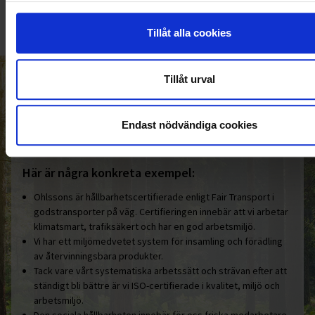
Tillåt alla cookies
Tillåt urval
HELT ENKELT HÅLLBART
Den gemensamma nämnaren i
Endast nödvändiga cookies
Ohlssonsgruppen är vårt hållbara
engagemang.
Här är några konkreta exempel:
Ohlssons är hållbarhetscertifierade enligt Fair Transport i
godstransporter på väg. Certifieringen innebär att vi arbetar
klimatsmart, trafiksäkert och har en god arbetsmiljö.
Vi har ett miljömedvetet system för insamling och förädling
av återvinningsbara produkter.
Tack vare vårt systematiska arbetssätt och strävan efter att
ständigt bli bättre är vi ISO-certifierade i kvalitet, miljö och
arbetsmiljö.
Den sociala hållbarheten innebär för oss friska medarbetare