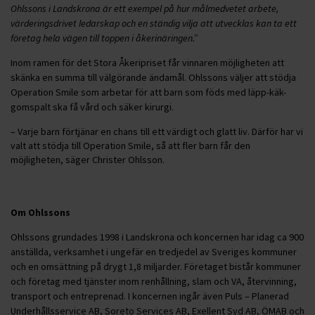
Ohlssons i Landskrona är ett exempel på hur målmedvetet arbete,
värderingsdrivet ledarskap och en ständig vilja att utvecklas kan ta ett
företag hela vägen till toppen i åkerinäringen.”
Inom ramen för det Stora Åkeripriset får vinnaren möjligheten att
skänka en summa till välgörande ändamål. Ohlssons väljer att stödja
Operation Smile som arbetar för att barn som föds med läpp-käk-
gomspalt ska få vård och säker kirurgi.
– Varje barn förtjänar en chans till ett värdigt och glatt liv. Därför har vi
valt att stödja till Operation Smile, så att fler barn får den
möjligheten, säger Christer Ohlsson.
Om Ohlssons
Ohlssons grundades 1998 i Landskrona och koncernen har idag ca 900
anställda, verksamhet i ungefär en tredjedel av Sveriges kommuner
och en omsättning på drygt 1,8 miljarder. Företaget bistår kommuner
och företag med tjänster inom renhållning, slam och VA, återvinning,
transport och entreprenad. I koncernen ingår även Puls – Planerad
Underhållsservice AB, Soreto Services AB, Exellent Syd AB, ÖMAB och