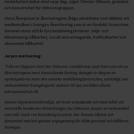
medarbetare bidrar med varje dag, säger Christer Ohlsson, grundare
och koncernchef för Ohlssonsgruppen.
Stora Åkeripriset är åkerinäringens årliga utmärkelse som tilldelas ett
medlemsåkeri i Sveriges Åkeriföretag som är en förebild i branschen.
Vinnaren utses utifrån fyra bedömningskriterier: miljö- och
klimatmässig hållbarhet, socialt ansvarstagande, trafiksäkerhet och
ekonomisk hållbarhet.
Juryns motivering:
”Från en blygsam start har Ohlssons i Landskrona vuxit fram som ett av
åkerinäringens mest framstående företag. Bolaget är idag en av
nyckelspelarna inom den svenska renhållningsbranschen, samtidigt som
verksamheten framgångsrikt utökats till nya områden såsom
entreprenad och VA.
Genom hög leveransförmåga, ett brett erbjudande och med målet att
överträffa kundernas förväntningar, har Ohlssons skapat en verksamhet
som står stark i en föränderlig bransch. Här förenas tillväxt och
lönsamhet med ett genuint engagemang för både personal och hållbara
lösningar.