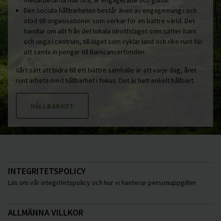
medarbetarna mår bra, är engagerade och glada.
Den sociala hållbarheten består även av engagemang i och
stöd till organisationer som verkar för en bättre värld. Det
handlar om allt från det lokala idrottslaget som sätter barn
och unga i centrum, till laget som cyklar land och rike runt för
att samla in pengar till Barncancerfonden.
Vårt sätt att bidra till ett bättre samhälle är att varje dag, året
runt arbeta med hållbarhet i fokus. Det är helt enkelt hållbart.
HÅLLBARHET
INTEGRITETSPOLICY
Läs om vår integritetspolicy och hur vi hanterar personuppgifter
ALLMÄNNA VILLKOR