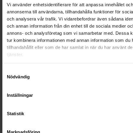
LANDSKRONA
Vi använder enhetsidentifierare för att anpassa innehållet oc
annonserna till användarna, tillhandahålla funktioner för soci
NYA UPPDRAG
och analysera vår trafik. Vi vidarebefordrar även sådana ident
och annan information från din enhet till de sociala medier oc
OHLSSONS REGION MITT
annons- och analysföretag som vi samarbetar med. Dessa ka
tur kombinera informationen med annan information som du 
OHLSSONS REGION SYD
tillhandahållit eller som de har samlat in när du har använt d
tjänster.
OHLSSONS REGION VÄST
OHLSSONSKOLLEGOR
Samtyckesval
Nödvändig
RENHÅLLNING
Inställningar
SAMARBETEN
SOCIALT ANSVAR
Statistik
VELLINGE
Marknadsföring