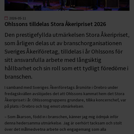
2026-05-11
Ohlssons tilldelas Stora Åkeripriset 2026
Den prestigefyllda utmärkelsen Stora Åkeripriset,
som årligen delas ut av branschorganisationen
Sveriges Åkeriföretag, tilldelas i år Ohlssons för
sitt ansvarsfulla arbete med långsiktig
hållbarhet och sin roll som ett tydligt föredöme i
branschen.
I samband med Sveriges Åkeriföretags årsmöte i Örebro under
fredagskvällen avslöjades det att Ohlssons kammat hem det Stora
Åkeripriset i år. Ohlssonsgruppens grundare, tillika koncernchef, var
på plats i Örebro och tog emot utmärkelsen.
– Som åkarson, född in i branschen, känner jag mig ödmjuk inför
denna hedersamma utmärkelse. Jag är oerhört tacksam och stolt
över det målmedvetna arbete och engagemang som alla