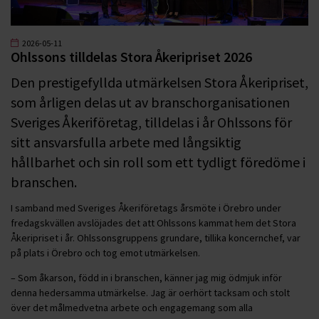
2026-05-11
Ohlssons tilldelas Stora Åkeripriset 2026
Den prestigefyllda utmärkelsen Stora Åkeripriset,
som årligen delas ut av branschorganisationen
Sveriges Åkeriföretag, tilldelas i år Ohlssons för
sitt ansvarsfulla arbete med långsiktig
hållbarhet och sin roll som ett tydligt föredöme i
branschen.
I samband med Sveriges Åkeriföretags årsmöte i Örebro under
fredagskvällen avslöjades det att Ohlssons kammat hem det Stora
Åkeripriset i år. Ohlssonsgruppens grundare, tillika koncernchef, var
på plats i Örebro och tog emot utmärkelsen.
– Som åkarson, född in i branschen, känner jag mig ödmjuk inför
denna hedersamma utmärkelse. Jag är oerhört tacksam och stolt
över det målmedvetna arbete och engagemang som alla