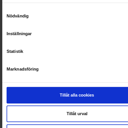
NYA UPPDRAG
Samtyckesval
Nödvändig
OHLSSONS REGION MITT
OHLSSONS REGION SYD
Inställningar
OHLSSONS REGION VÄST
Statistik
OHLSSONSKOLLEGOR
RENHÅLLNING
Marknadsföring
SAMARBETEN
SOCIALT ANSVAR
Tillåt alla cookies
VELLINGE
Tillåt urval