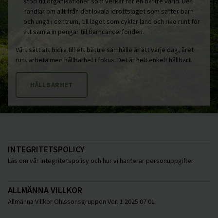
stöd till organisationer som verkar för en bättre värld. Det
handlar om allt från det lokala idrottslaget som sätter barn
och unga i centrum, till laget som cyklar land och rike runt för
att samla in pengar till Barncancerfonden.
Vårt sätt att bidra till ett bättre samhälle är att varje dag, året
runt arbeta med hållbarhet i fokus. Det är helt enkelt hållbart.
HÅLLBARHET
INTEGRITETSPOLICY
Läs om vår integritetspolicy och hur vi hanterar personuppgifter
ALLMÄNNA VILLKOR
Allmänna Villkor Ohlssonsgruppen Ver. 1 2025 07 01