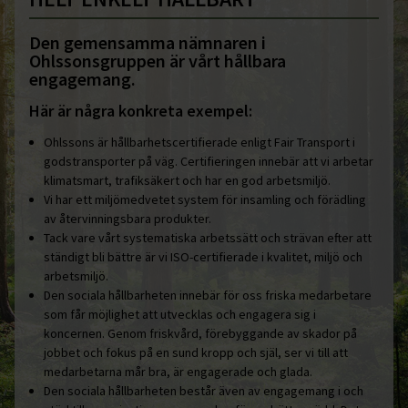
Den gemensamma nämnaren i
Ohlssonsgruppen är vårt hållbara
engagemang.
Här är några konkreta exempel:
Ohlssons är hållbarhetscertifierade enligt Fair Transport i
godstransporter på väg. Certifieringen innebär att vi arbetar
klimatsmart, trafiksäkert och har en god arbetsmiljö.
Vi har ett miljömedvetet system för insamling och förädling
av återvinningsbara produkter.
Tack vare vårt systematiska arbetssätt och strävan efter att
ständigt bli bättre är vi ISO-certifierade i kvalitet, miljö och
arbetsmiljö.
Den sociala hållbarheten innebär för oss friska medarbetare
som får möjlighet att utvecklas och engagera sig i
koncernen. Genom friskvård, förebyggande av skador på
jobbet och fokus på en sund kropp och själ, ser vi till att
medarbetarna mår bra, är engagerade och glada.
Den sociala hållbarheten består även av engagemang i och