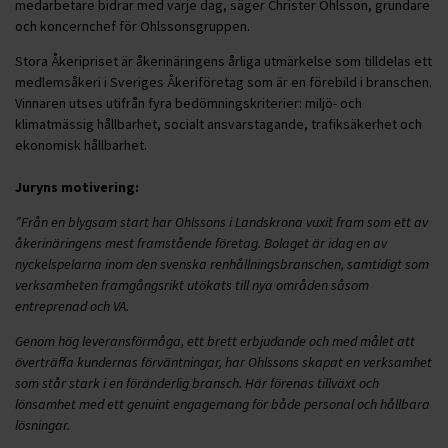
medarbetare bidrar med varje dag, säger Christer Ohlsson, grundare
och koncernchef för Ohlssonsgruppen.
Stora Åkeripriset är åkerinäringens årliga utmärkelse som tilldelas ett
medlemsåkeri i Sveriges Åkeriföretag som är en förebild i branschen.
Vinnaren utses utifrån fyra bedömningskriterier: miljö- och
klimatmässig hållbarhet, socialt ansvarstagande, trafiksäkerhet och
ekonomisk hållbarhet.
Juryns motivering:
”Från en blygsam start har Ohlssons i Landskrona vuxit fram som ett av
åkerinäringens mest framstående företag. Bolaget är idag en av
nyckelspelarna inom den svenska renhållningsbranschen, samtidigt som
verksamheten framgångsrikt utökats till nya områden såsom
entreprenad och VA.
Genom hög leveransförmåga, ett brett erbjudande och med målet att
överträffa kundernas förväntningar, har Ohlssons skapat en verksamhet
som står stark i en föränderlig bransch. Här förenas tillväxt och
lönsamhet med ett genuint engagemang för både personal och hållbara
lösningar.