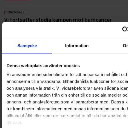
2022-04-28
Vi fortsätter stödja kampen mot barncancer
LÄS MER
Samtycke
Information
O
3
4
5
6
7
8
9
10
11
12
13
14
1
Denna webbplats använder cookies
Vi använder enhetsidentifierare för att anpassa innehållet oc
Nyheter
annonserna till användarna, tillhandahålla funktioner för soci
och analysera vår trafik. Vi vidarebefordrar även sådana ident
ALLA
och annan information från din enhet till de sociala medier oc
annons- och analysföretag som vi samarbetar med. Dessa ka
HÅLLBARHET
tur kombinera informationen med annan information som du 
tillhandahållit eller som de har samlat in när du har använt d
LANDSKRONA
tjänster.