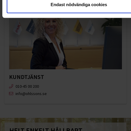
Endast nödvändiga cookies
KUNDTJÄNST
010-45 00 200​
info@ohlssons.se
HELT ENKELT HÅLLBART