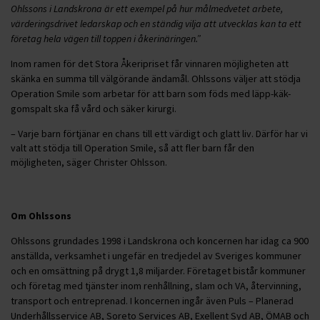
Ohlssons i Landskrona är ett exempel på hur målmedvetet arbete,
värderingsdrivet ledarskap och en ständig vilja att utvecklas kan ta ett
företag hela vägen till toppen i åkerinäringen.”
Inom ramen för det Stora Åkeripriset får vinnaren möjligheten att
skänka en summa till välgörande ändamål. Ohlssons väljer att stödja
Operation Smile som arbetar för att barn som föds med läpp-käk-
gomspalt ska få vård och säker kirurgi.
– Varje barn förtjänar en chans till ett värdigt och glatt liv. Därför har vi
valt att stödja till Operation Smile, så att fler barn får den
möjligheten, säger Christer Ohlsson.
Om Ohlssons
Ohlssons grundades 1998 i Landskrona och koncernen har idag ca 900
anställda, verksamhet i ungefär en tredjedel av Sveriges kommuner
och en omsättning på drygt 1,8 miljarder. Företaget bistår kommuner
och företag med tjänster inom renhållning, slam och VA, återvinning,
transport och entreprenad. I koncernen ingår även Puls – Planerad
Underhållsservice AB, Soreto Services AB, Exellent Syd AB, ÖMAB och