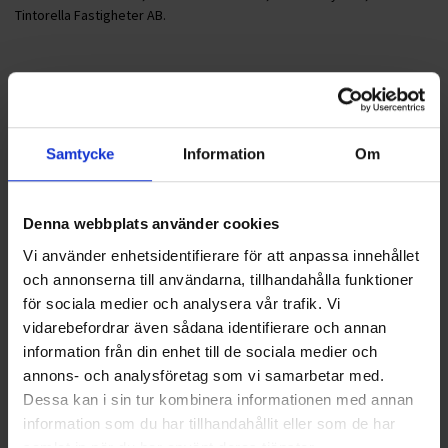
Tintorella Fastigheter AB.
Foto: Mats Hellström, Svensk Åkeritidning
Nyheter
Samtycke
Information
Om
ALLA
Denna webbplats använder cookies
HÅLLBARHET
Vi använder enhetsidentifierare för att anpassa innehållet
och annonserna till användarna, tillhandahålla funktioner
LANDSKRONA
för sociala medier och analysera vår trafik. Vi
vidarebefordrar även sådana identifierare och annan
NYA UPPDRAG
information från din enhet till de sociala medier och
annons- och analysföretag som vi samarbetar med.
OHLSSONS REGION MITT
Dessa kan i sin tur kombinera informationen med annan
OHLSSONS REGION SYD
information som du har tillhandahållit eller som de har
samlat in när du har använt deras tjänster.