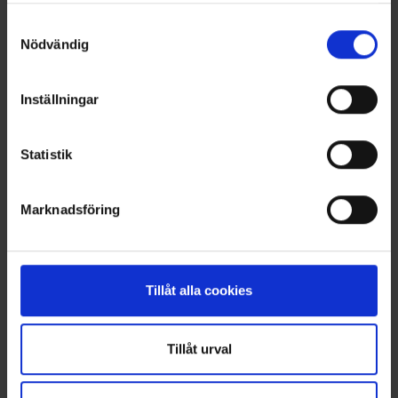
OHLSSONS REGION VÄST
Samtyckesval
Nödvändig
OHLSSONSKOLLEGOR
RENHÅLLNING
Inställningar
SAMARBETEN
Statistik
SOCIALT ANSVAR
Marknadsföring
VELLINGE
Tillåt alla cookies
Tillåt urval