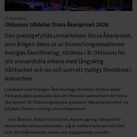
2026-05-11
Ohlssons tilldelas Stora Åkeripriset 2026
Den prestigefyllda utmärkelsen Stora Åkeripriset,
som årligen delas ut av branschorganisationen
Sveriges Åkeriföretag, tilldelas i år Ohlssons för
sitt ansvarsfulla arbete med långsiktig
hållbarhet och sin roll som ett tydligt föredöme i
branschen.
I samband med Sveriges Åkeriföretags årsmöte i Örebro under
fredagskvällen avslöjades det att Ohlssons kammat hem det Stora
Åkeripriset i år. Ohlssonsgruppens grundare, tillika koncernchef, var
på plats i Örebro och tog emot utmärkelsen.
– Som åkarson, född in i branschen, känner jag mig ödmjuk inför
denna hedersamma utmärkelse. Jag är oerhört tacksam och stolt
över det målmedvetna arbete och engagemang som alla