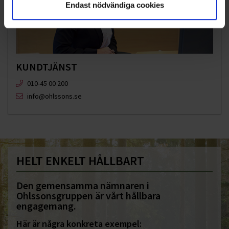
Endast nödvändiga cookies
KUNDTJÄNST
010-45 00 200​
info@ohlssons.se
HELT ENKELT HÅLLBART
Den gemensamma nämnaren i
Ohlssonsgruppen är vårt hållbara
engagemang.
Här är några konkreta exempel: