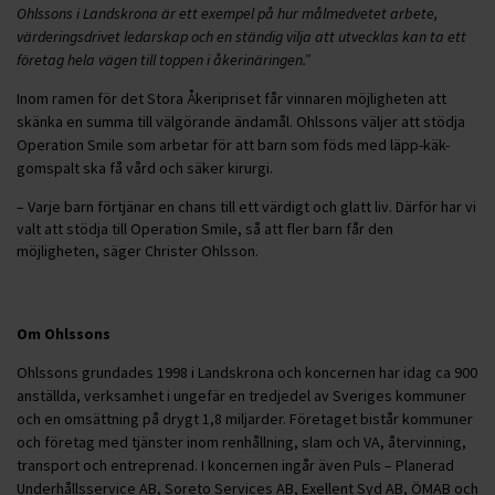
Ohlssons i Landskrona är ett exempel på hur målmedvetet arbete,
värderingsdrivet ledarskap och en ständig vilja att utvecklas kan ta ett
företag hela vägen till toppen i åkerinäringen.”
Inom ramen för det Stora Åkeripriset får vinnaren möjligheten att
skänka en summa till välgörande ändamål. Ohlssons väljer att stödja
Operation Smile som arbetar för att barn som föds med läpp-käk-
gomspalt ska få vård och säker kirurgi.
– Varje barn förtjänar en chans till ett värdigt och glatt liv. Därför har vi
valt att stödja till Operation Smile, så att fler barn får den
möjligheten, säger Christer Ohlsson.
Om Ohlssons
Ohlssons grundades 1998 i Landskrona och koncernen har idag ca 900
anställda, verksamhet i ungefär en tredjedel av Sveriges kommuner
och en omsättning på drygt 1,8 miljarder. Företaget bistår kommuner
och företag med tjänster inom renhållning, slam och VA, återvinning,
transport och entreprenad. I koncernen ingår även Puls – Planerad
Underhållsservice AB, Soreto Services AB, Exellent Syd AB, ÖMAB och