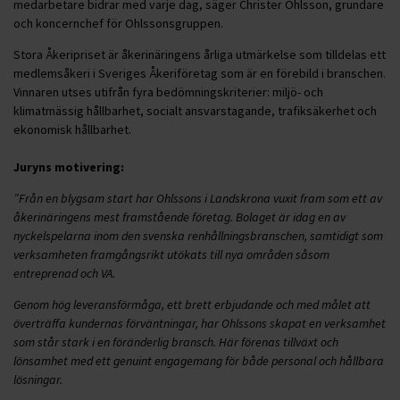
medarbetare bidrar med varje dag, säger Christer Ohlsson, grundare
och koncernchef för Ohlssonsgruppen.
Stora Åkeripriset är åkerinäringens årliga utmärkelse som tilldelas ett
medlemsåkeri i Sveriges Åkeriföretag som är en förebild i branschen.
Vinnaren utses utifrån fyra bedömningskriterier: miljö- och
klimatmässig hållbarhet, socialt ansvarstagande, trafiksäkerhet och
ekonomisk hållbarhet.
Juryns motivering:
”Från en blygsam start har Ohlssons i Landskrona vuxit fram som ett av
åkerinäringens mest framstående företag. Bolaget är idag en av
nyckelspelarna inom den svenska renhållningsbranschen, samtidigt som
verksamheten framgångsrikt utökats till nya områden såsom
entreprenad och VA.
Genom hög leveransförmåga, ett brett erbjudande och med målet att
överträffa kundernas förväntningar, har Ohlssons skapat en verksamhet
som står stark i en föränderlig bransch. Här förenas tillväxt och
lönsamhet med ett genuint engagemang för både personal och hållbara
lösningar.