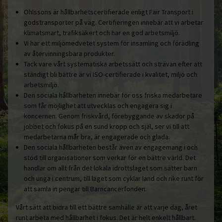
Ohlssons är hållbarhetscertifierade enligt Fair Transport i
godstransporter på väg. Certifieringen innebär att vi arbetar
klimatsmart, trafiksäkert och har en god arbetsmiljö.
Vi har ett miljömedvetet system för insamling och förädling
av återvinningsbara produkter.
Tack vare vårt systematiska arbetssätt och strävan efter att
ständigt bli bättre är vi ISO-certifierade i kvalitet, miljö och
arbetsmiljö.
Den sociala hållbarheten innebär för oss friska medarbetare
som får möjlighet att utvecklas och engagera sig i
koncernen. Genom friskvård, förebyggande av skador på
jobbet och fokus på en sund kropp och själ, ser vi till att
medarbetarna mår bra, är engagerade och glada.
Den sociala hållbarheten består även av engagemang i och
stöd till organisationer som verkar för en bättre värld. Det
handlar om allt från det lokala idrottslaget som sätter barn
och unga i centrum, till laget som cyklar land och rike runt för
att samla in pengar till Barncancerfonden.
Vårt sätt att bidra till ett bättre samhälle är att varje dag, året
runt arbeta med hållbarhet i fokus. Det är helt enkelt hållbart.