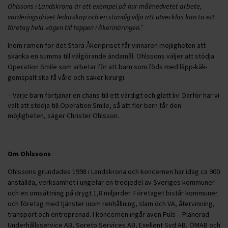
Ohlssons i Landskrona är ett exempel på hur målmedvetet arbete,
värderingsdrivet ledarskap och en ständig vilja att utvecklas kan ta ett
företag hela vägen till toppen i åkerinäringen.”
Inom ramen för det Stora Åkeripriset får vinnaren möjligheten att
skänka en summa till välgörande ändamål. Ohlssons väljer att stödja
Operation Smile som arbetar för att barn som föds med läpp-käk-
gomspalt ska få vård och säker kirurgi.
– Varje barn förtjänar en chans till ett värdigt och glatt liv. Därför har vi
valt att stödja till Operation Smile, så att fler barn får den
möjligheten, säger Christer Ohlsson.
Om Ohlssons
Ohlssons grundades 1998 i Landskrona och koncernen har idag ca 900
anställda, verksamhet i ungefär en tredjedel av Sveriges kommuner
och en omsättning på drygt 1,8 miljarder. Företaget bistår kommuner
och företag med tjänster inom renhållning, slam och VA, återvinning,
transport och entreprenad. I koncernen ingår även Puls – Planerad
Underhållsservice AB, Soreto Services AB, Exellent Syd AB, ÖMAB och