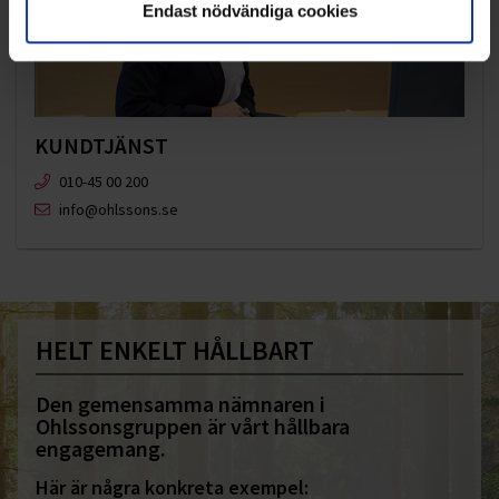
Endast nödvändiga cookies
KUNDTJÄNST
010-45 00 200​
info@ohlssons.se
HELT ENKELT HÅLLBART
Den gemensamma nämnaren i
Ohlssonsgruppen är vårt hållbara
engagemang.
Här är några konkreta exempel: