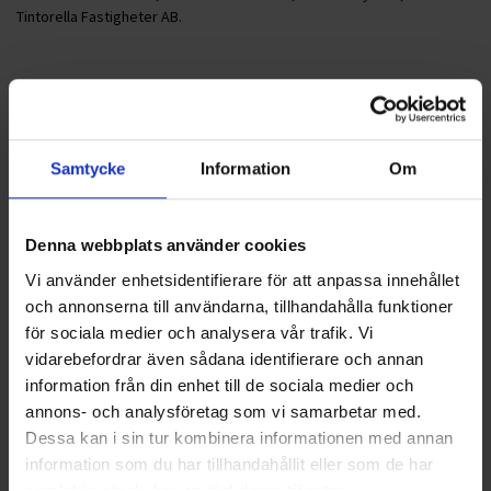
Tintorella Fastigheter AB.
Foto: Mats Hellström, Svensk Åkeritidning
Nyheter
Samtycke
Information
Om
ALLA
Denna webbplats använder cookies
HÅLLBARHET
Vi använder enhetsidentifierare för att anpassa innehållet
och annonserna till användarna, tillhandahålla funktioner
LANDSKRONA
för sociala medier och analysera vår trafik. Vi
vidarebefordrar även sådana identifierare och annan
NYA UPPDRAG
information från din enhet till de sociala medier och
annons- och analysföretag som vi samarbetar med.
OHLSSONS REGION MITT
Dessa kan i sin tur kombinera informationen med annan
OHLSSONS REGION SYD
information som du har tillhandahållit eller som de har
samlat in när du har använt deras tjänster.