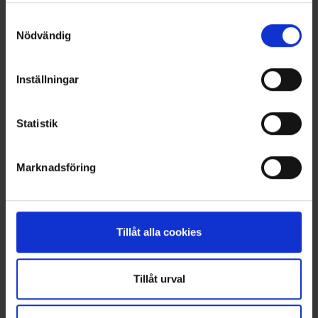
OHLSSONS REGION VÄST
Samtyckesval
Nödvändig
OHLSSONSKOLLEGOR
RENHÅLLNING
Inställningar
SAMARBETEN
Statistik
SOCIALT ANSVAR
Marknadsföring
VELLINGE
Tillåt alla cookies
Tillåt urval