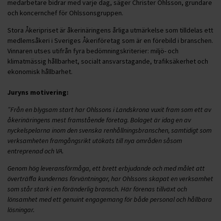
medarbetare bidrar med varje dag, säger Christer Ohlsson, grundare
och koncernchef för Ohlssonsgruppen.
Stora Åkeripriset är åkerinäringens årliga utmärkelse som tilldelas ett
medlemsåkeri i Sveriges Åkeriföretag som är en förebild i branschen.
Vinnaren utses utifrån fyra bedömningskriterier: miljö- och
klimatmässig hållbarhet, socialt ansvarstagande, trafiksäkerhet och
ekonomisk hållbarhet.
Juryns motivering:
”Från en blygsam start har Ohlssons i Landskrona vuxit fram som ett av
åkerinäringens mest framstående företag. Bolaget är idag en av
nyckelspelarna inom den svenska renhållningsbranschen, samtidigt som
verksamheten framgångsrikt utökats till nya områden såsom
entreprenad och VA.
Genom hög leveransförmåga, ett brett erbjudande och med målet att
överträffa kundernas förväntningar, har Ohlssons skapat en verksamhet
som står stark i en föränderlig bransch. Här förenas tillväxt och
lönsamhet med ett genuint engagemang för både personal och hållbara
lösningar.