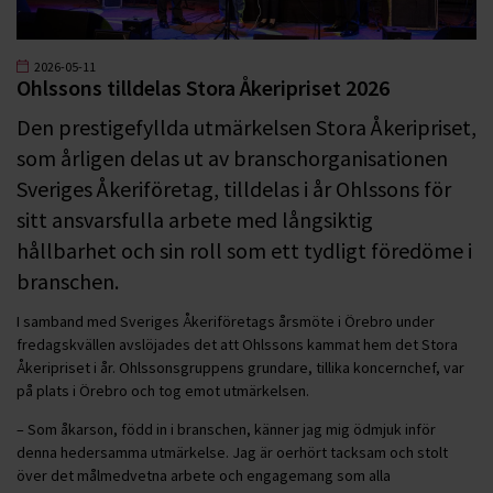
2026-05-11
Ohlssons tilldelas Stora Åkeripriset 2026
Den prestigefyllda utmärkelsen Stora Åkeripriset,
som årligen delas ut av branschorganisationen
Sveriges Åkeriföretag, tilldelas i år Ohlssons för
sitt ansvarsfulla arbete med långsiktig
hållbarhet och sin roll som ett tydligt föredöme i
branschen.
I samband med Sveriges Åkeriföretags årsmöte i Örebro under
fredagskvällen avslöjades det att Ohlssons kammat hem det Stora
Åkeripriset i år. Ohlssonsgruppens grundare, tillika koncernchef, var
på plats i Örebro och tog emot utmärkelsen.
– Som åkarson, född in i branschen, känner jag mig ödmjuk inför
denna hedersamma utmärkelse. Jag är oerhört tacksam och stolt
över det målmedvetna arbete och engagemang som alla