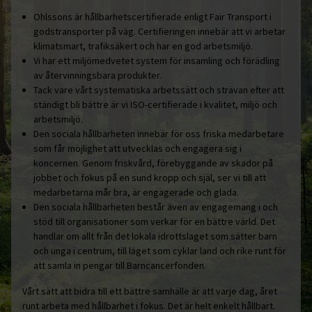
Ohlssons är hållbarhetscertifierade enligt Fair Transport i
godstransporter på väg. Certifieringen innebär att vi arbetar
klimatsmart, trafiksäkert och har en god arbetsmiljö.
Vi har ett miljömedvetet system för insamling och förädling
av återvinningsbara produkter.
Tack vare vårt systematiska arbetssätt och strävan efter att
ständigt bli bättre är vi ISO-certifierade i kvalitet, miljö och
arbetsmiljö.
Den sociala hållbarheten innebär för oss friska medarbetare
som får möjlighet att utvecklas och engagera sig i
koncernen. Genom friskvård, förebyggande av skador på
jobbet och fokus på en sund kropp och själ, ser vi till att
medarbetarna mår bra, är engagerade och glada.
Den sociala hållbarheten består även av engagemang i och
stöd till organisationer som verkar för en bättre värld. Det
handlar om allt från det lokala idrottslaget som sätter barn
och unga i centrum, till laget som cyklar land och rike runt för
att samla in pengar till Barncancerfonden.
Vårt sätt att bidra till ett bättre samhälle är att varje dag, året
runt arbeta med hållbarhet i fokus. Det är helt enkelt hållbart.