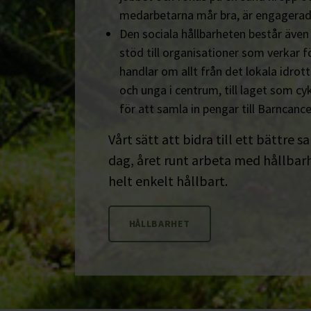
medarbetarna mår bra, är engagerad
Den sociala hållbarheten består äve
stöd till organisationer som verkar fö
handlar om allt från det lokala idrot
och unga i centrum, till laget som cyk
för att samla in pengar till Barncanc
Vårt sätt att bidra till ett bättre s
dag, året runt arbeta med hållbarhe
helt enkelt hållbart.
HÅLLBARHET