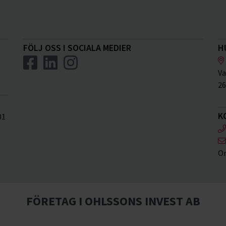
FÖLJ OSS I SOCIALA MEDIER
H
Va
26
K
01
Or
FÖRETAG I OHLSSONS INVEST AB