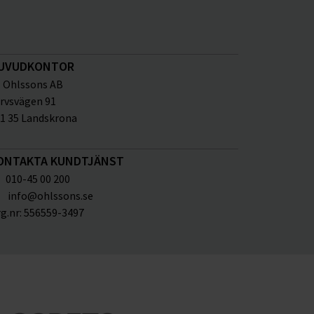
UVUDKONTOR
Ohlssons AB
rvsvägen 91
1 35 Landskrona
ONTAKTA KUNDTJÄNST
010-45 00 200
info@ohlssons.se
g.nr:
556559-3497