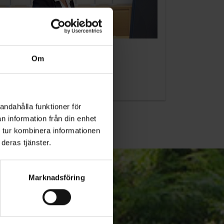
KUNDTJÄNST
Om
010-45 00 200​
info@ohlssons.se
andahålla funktioner för
n information från din enhet
 tur kombinera informationen
deras tjänster.
Marknadsföring