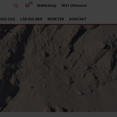
(0)
Webbshop
Mitt Ohlssons
HOS OSS
LÄR DIG MER
NYHETER
KONTAKT