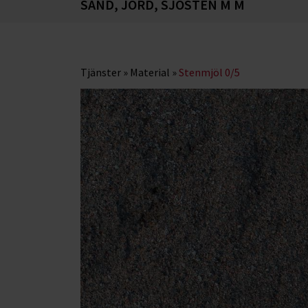
SAND, JORD, SJÖSTEN M M
Tjänster
»
Material
»
Stenmjöl 0/5