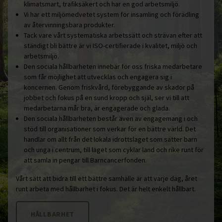
klimatsmart, trafiksäkert och har en god arbetsmiljö.
Vi har ett miljömedvetet system för insamling och förädling
av återvinningsbara produkter.
Tack vare vårt systematiska arbetssätt och strävan efter att
ständigt bli bättre är vi ISO-certifierade i kvalitet, miljö och
arbetsmiljö.
Den sociala hållbarheten innebär för oss friska medarbetare
som får möjlighet att utvecklas och engagera sig i
koncernen. Genom friskvård, förebyggande av skador på
jobbet och fokus på en sund kropp och själ, ser vi till att
medarbetarna mår bra, är engagerade och glada.
Den sociala hållbarheten består även av engagemang i och
stöd till organisationer som verkar för en bättre värld. Det
handlar om allt från det lokala idrottslaget som sätter barn
och unga i centrum, till laget som cyklar land och rike runt för
att samla in pengar till Barncancerfonden.
Vårt sätt att bidra till ett bättre samhälle är att varje dag, året
runt arbeta med hållbarhet i fokus. Det är helt enkelt hållbart.
HÅLLBARHET