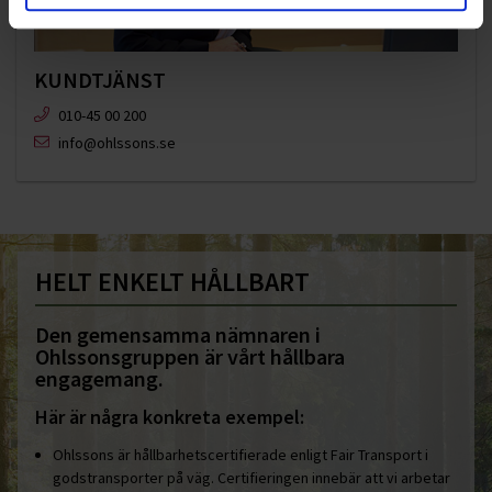
KUNDTJÄNST
010-45 00 200​
info@ohlssons.se
HELT ENKELT HÅLLBART
Den gemensamma nämnaren i
Ohlssonsgruppen är vårt hållbara
engagemang.
Här är några konkreta exempel:
Ohlssons är hållbarhetscertifierade enligt Fair Transport i
godstransporter på väg. Certifieringen innebär att vi arbetar