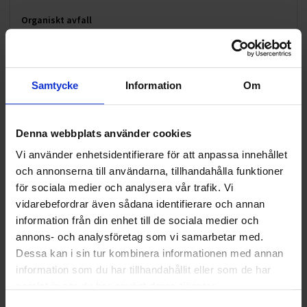
Organiskt avfall
Destruktion
Storsäck
Samtycke
Information
Om
Hushållsavfall
Sekretess
AVLOPP & JOUR
Denna webbplats använder cookies
Vi använder enhetsidentifierare för att anpassa innehållet
FARLIGT AVFALL
och annonserna till användarna, tillhandahålla funktioner
KRANBILSTJÄNSTER
för sociala medier och analysera vår trafik. Vi
vidarebefordrar även sådana identifierare och annan
LOGISTIK OCH TRANSPORT
information från din enhet till de sociala medier och
annons- och analysföretag som vi samarbetar med.
MARK OCH ENTREPRENAD
Dessa kan i sin tur kombinera informationen med annan
information som du har tillhandahållit eller som de har
MATERIAL
samlat in när du har använt deras tjänster.