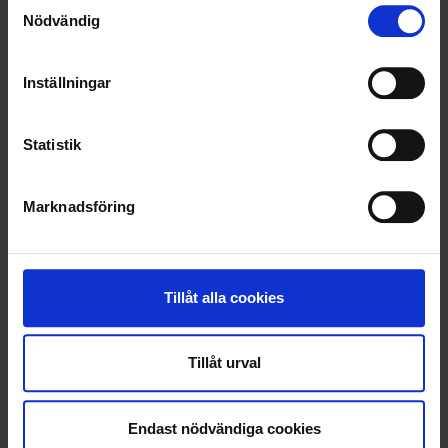
Samtyckesval
RENT OCH FINT
Nödvändig
ÅTERVINNING
Inställningar
TJÄNSTER I STOCKHOLM/MÄLARDALEN
HÅLLBAR RÅDGIVNING FÖR FÖRETAG OCH INDUSTRIER
Statistik
KOMMUNALA UPPDRAG
Marknadsföring
Tillåt alla cookies
Tillåt urval
Endast nödvändiga cookies