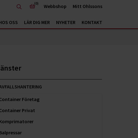
(0)
Webbshop
Mitt Ohlssons
HOS OSS
LÄR DIG MER
NYHETER
KONTAKT
jänster
AVFALLSHANTERING
Container Företag
Container Privat
Komprimatorer
Balpressar