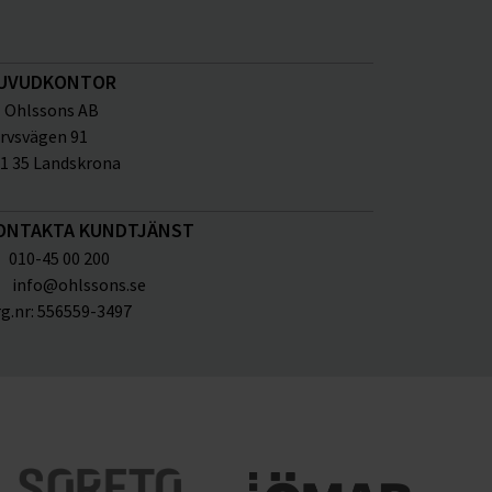
UVUDKONTOR
Ohlssons AB
rvsvägen 91
1 35 Landskrona
ONTAKTA KUNDTJÄNST
010-45 00 200
info@ohlssons.se
g.nr:
556559-3497