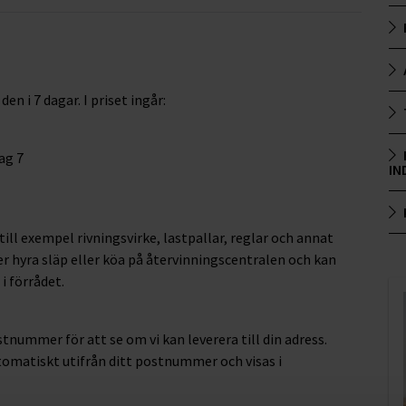
en i 7 dagar. I priset ingår:
ag 7
IN
ill exempel rivningsvirke, lastpallar, reglar och annat
per hyra släp eller köa på återvinningscentralen och kan
i förrådet.
stnummer för att se om vi kan leverera till din adress.
matiskt utifrån ditt postnummer och visas i