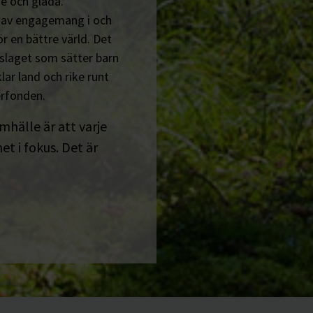
e och glada.
n av engagemang i och
r en bättre värld. Det
tslaget som sätter barn
lar land och rike runt
erfonden.
amhälle är att varje
t i fokus. Det är