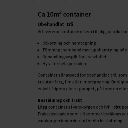
3
Ca 10m
container
Obehandlat trä
Vi levererar containern hem till dig, och du har d
Utkörning och hemtagning
Tömning i samband med upphämtning på d
Behandlingsavgift för träavfallet
Hyra för hela perioden
Containern är avsedd för obehandlat trä, som t
trä utan färg, lim eller impregnering. Du slip
enkelt frigöra plats i garaget, på tomten eller 
Beställning och frakt
Lägg containern i varukorgen och fyll i ditt po
Fraktkostnaden som tillkommer beräknas auto
varukorgen innan du slutför din beställning.