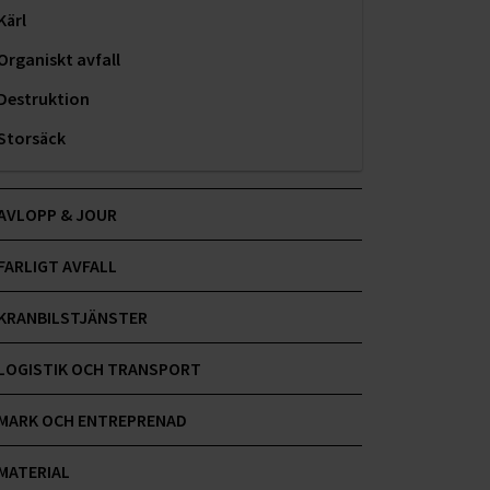
Kärl
Organiskt avfall
Destruktion
Storsäck
Hushållsavfall
AVLOPP & JOUR
Sekretess
FARLIGT AVFALL
KRANBILSTJÄNSTER
LOGISTIK OCH TRANSPORT
MARK OCH ENTREPRENAD
MATERIAL