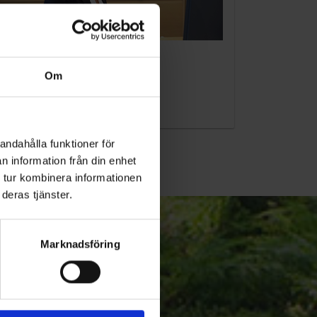
KUNDTJÄNST
Om
010-45 00 200​
info@ohlssons.se
andahålla funktioner för
n information från din enhet
 tur kombinera informationen
deras tjänster.
Marknadsföring