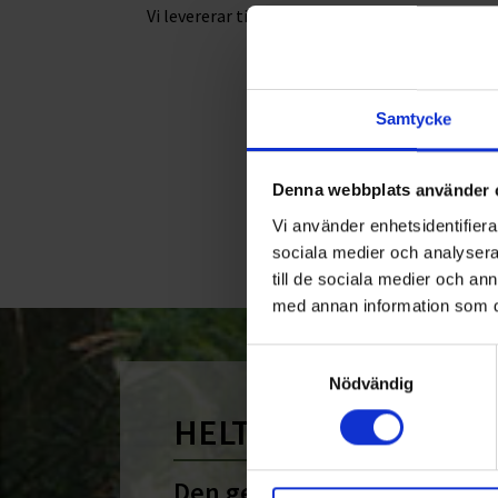
Vi levererar till de flesta kommuner i
Skåne.
Samtycke
Denna webbplats använder 
Vi använder enhetsidentifierar
sociala medier och analysera 
till de sociala medier och a
med annan information som du 
Samtyckesval
Nödvändig
HELT ENKELT HÅLLB
Den gemensamma nämnare