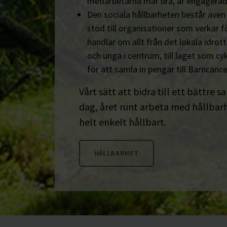
medarbetarna mår bra, är engagerad
Den sociala hållbarheten består äve
stöd till organisationer som verkar fö
handlar om allt från det lokala idrot
och unga i centrum, till laget som cyk
för att samla in pengar till Barncanc
Vårt sätt att bidra till ett bättre s
dag, året runt arbeta med hållbarhe
helt enkelt hållbart.
HÅLLBARHET