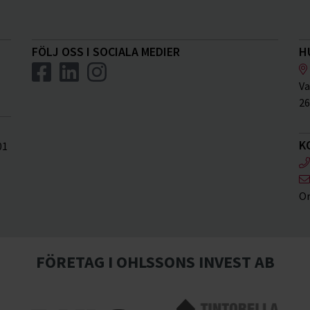
FÖLJ OSS I SOCIALA MEDIER
H
Va
26
K
01
Or
FÖRETAG I OHLSSONS INVEST AB