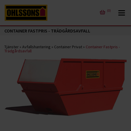
(0)
CONTAINER FASTPRIS - TRÄDGÅRDSAVFALL
Tjänster
»
Avfallshantering
»
Container Privat
»
Container Fastpris -
Trädgårdsavfall