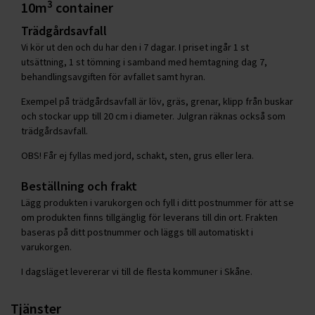
3
10m
container
Trädgårdsavfall
Vi kör ut den och du har den i 7 dagar. I priset ingår 1 st
utsättning, 1 st tömning i samband med hemtagning dag 7,
behandlingsavgiften för avfallet samt hyran.
Exempel på trädgårdsavfall är löv, gräs, grenar, klipp från buskar
och stockar upp till 20 cm i diameter. Julgran räknas också som
trädgårdsavfall.
OBS! Får ej fyllas med jord, schakt, sten, grus eller lera.
Beställning och frakt
Lägg produkten i varukorgen och fyll i ditt postnummer för att se
om produkten finns tillgänglig för leverans till din ort. Frakten
baseras på ditt postnummer och läggs till automatiskt i
varukorgen.
I dagsläget levererar vi till de flesta kommuner i Skåne.
Tjänster