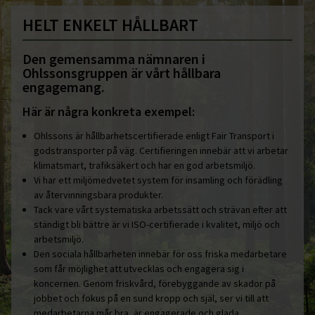
HELT ENKELT HÅLLBART
Den gemensamma nämnaren i
Ohlssonsgruppen är vårt hållbara
engagemang.
Här är några konkreta exempel:
Ohlssons är hållbarhetscertifierade enligt Fair Transport i
godstransporter på väg. Certifieringen innebär att vi arbetar
klimatsmart, trafiksäkert och har en god arbetsmiljö.
Vi har ett miljömedvetet system för insamling och förädling
av återvinningsbara produkter.
Tack vare vårt systematiska arbetssätt och strävan efter att
ständigt bli bättre är vi ISO-certifierade i kvalitet, miljö och
arbetsmiljö.
Den sociala hållbarheten innebär för oss friska medarbetare
som får möjlighet att utvecklas och engagera sig i
koncernen. Genom friskvård, förebyggande av skador på
jobbet och fokus på en sund kropp och själ, ser vi till att
medarbetarna mår bra, är engagerade och glada.