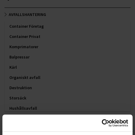
AVFALLSHANTERING
Container Företag
Container Privat
Komprimatorer
Balpressar
Kärl
Organiskt avfall
Destruktion
Storsäck
Hushållsavfall
Sekretess
AVLOPP & JOUR