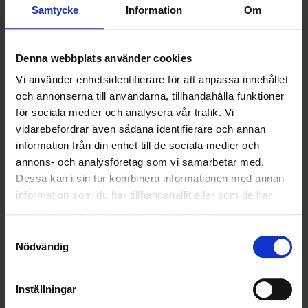
FARLIGT AVFALL
Samtycke
Information
Om
KRANBILSTJÄNSTER
Denna webbplats använder cookies
LOGISTIK OCH TRANSPORT
Vi använder enhetsidentifierare för att anpassa innehållet
och annonserna till användarna, tillhandahålla funktioner
MARK OCH ENTREPRENAD
för sociala medier och analysera vår trafik. Vi
MATERIAL
vidarebefordrar även sådana identifierare och annan
information från din enhet till de sociala medier och
RENT OCH FINT
annons- och analysföretag som vi samarbetar med.
Dessa kan i sin tur kombinera informationen med annan
ÅTERVINNING
information som du har tillhandahållit eller som de har
samlat in när du har använt deras tjänster.
TJÄNSTER I STOCKHOLM/MÄLARDALEN
Samtyckesval
Nödvändig
HÅLLBAR RÅDGIVNING FÖR FÖRETAG OCH INDUSTRIER
KOMMUNALA UPPDRAG
Inställningar