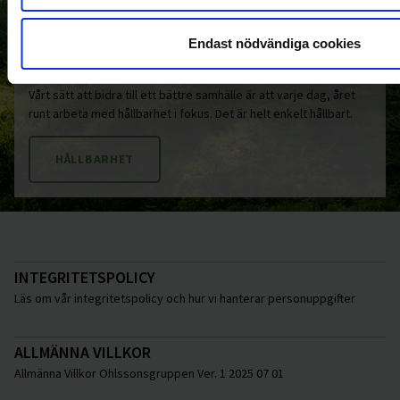
stöd till organisationer som verkar för en bättre värld. Det
handlar om allt från det lokala idrottslaget som sätter barn
och unga i centrum, till laget som cyklar land och rike runt för
Endast nödvändiga cookies
att samla in pengar till Barncancerfonden.
Vårt sätt att bidra till ett bättre samhälle är att varje dag, året
runt arbeta med hållbarhet i fokus. Det är helt enkelt hållbart.
HÅLLBARHET
INTEGRITETSPOLICY
Läs om vår integritetspolicy och hur vi hanterar personuppgifter
ALLMÄNNA VILLKOR
Allmänna Villkor Ohlssonsgruppen Ver. 1 2025 07 01