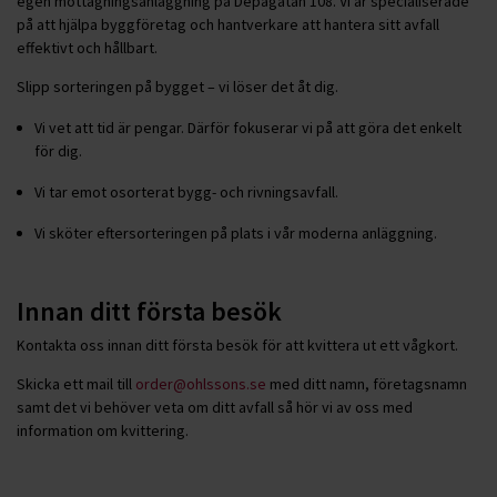
egen mottagningsanläggning på Depågatan 108. Vi är specialiserade
på att hjälpa byggföretag och hantverkare att hantera sitt avfall
effektivt och hållbart.
Slipp sorteringen på bygget – vi löser det åt dig.
Vi vet att tid är pengar. Därför fokuserar vi på att göra det enkelt
för dig.
Vi tar emot osorterat bygg- och rivningsavfall.
Vi sköter eftersorteringen på plats i vår moderna anläggning.
Innan ditt första besök
Kontakta oss innan ditt första besök för att kvittera ut ett vågkort.
Skicka ett mail till
order@ohlssons.se
med ditt namn, företagsnamn
samt det vi behöver veta om ditt avfall så hör vi av oss med
information om kvittering.