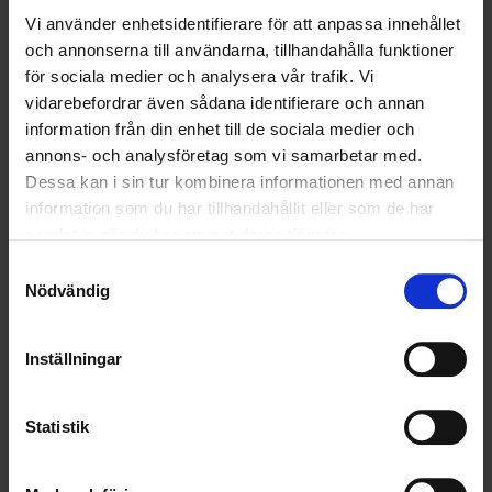
bakom vår miljöpolicy och har ett uttalat miljöfokus på hållbar
Vi använder enhetsidentifierare för att anpassa innehållet
utveckling och kretsloppsaktivitet. Vi ser alla Ohlssonsanställda som
och annonserna till användarna, tillhandahålla funktioner
ambassadörer för företaget. Om hela företaget andas miljöfokus så
för sociala medier och analysera vår trafik. Vi
måste varje enskild individ också agera trovärdigt i denna roll. Därför
vidarebefordrar även sådana identifierare och annan
bedriver vi en aktiv och kontinuerlig miljöutbildning av all vår
information från din enhet till de sociala medier och
personal.
annons- och analysföretag som vi samarbetar med.
Dessa kan i sin tur kombinera informationen med annan
Privat
information som du har tillhandahållit eller som de har
samlat in när du har använt deras tjänster.
TJÄNSTER
Samtyckesval
Nödvändig
LÄR DIG MER
OM OHLSSONS
Inställningar
Historia
Statistik
Hållbarhet
Våra bolag