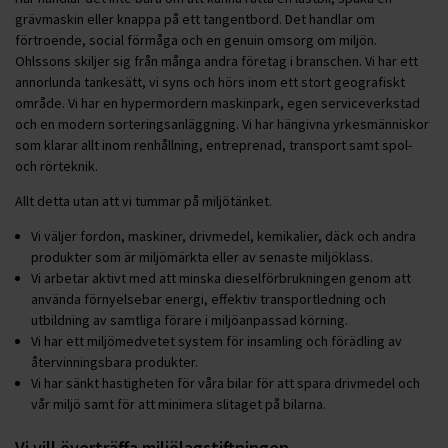
grävmaskin eller knappa på ett tangentbord. Det handlar om
förtroende, social förmåga och en genuin omsorg om miljön.
Ohlssons skiljer sig från många andra företag i branschen. Vi har ett
annorlunda tankesätt, vi syns och hörs inom ett stort geografiskt
område. Vi har en hypermordern maskinpark, egen serviceverkstad
och en modern sorteringsanläggning. Vi har hängivna yrkesmänniskor
som klarar allt inom renhållning, entreprenad, transport samt spol-
och rörteknik.
Allt detta utan att vi tummar på miljötänket.
Vi väljer fordon, maskiner, drivmedel, kemikalier, däck och andra
produkter som är miljömärkta eller av senaste miljöklass.
Vi arbetar aktivt med att minska dieselförbrukningen genom att
använda förnyelsebar energi, effektiv transportledning och
utbildning av samtliga förare i miljöanpassad körning.
Vi har ett miljömedvetet system för insamling och förädling av
återvinningsbara produkter.
Vi har sänkt hastigheten för våra bilar för att spara drivmedel och
vår miljö samt för att minimera slitaget på bilarna.
Vi vill överträffa miljölagstiftningen