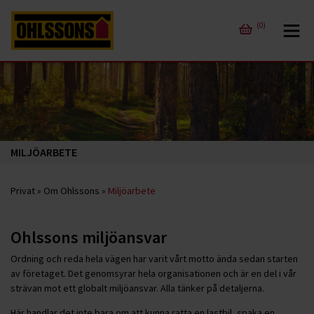
(0)
MILJÖARBETE
Privat
»
Om Ohlssons
»
Miljöarbete
Ohlssons miljöansvar
Ordning och reda hela vägen har varit vårt motto ända sedan starten
av företaget. Det genomsyrar hela organisationen och är en del i vår
strävan mot ett globalt miljöansvar. Alla tänker på detaljerna.
Här handlar det inte bara om att kunna ratta en lastbil, spaka en