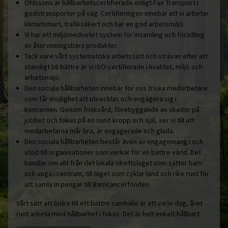
Ohlssons är hållbarhetscertifierade enligt Fair Transport i
godstransporter på väg. Certifieringen innebär att vi arbetar
klimatsmart, trafiksäkert och har en god arbetsmiljö.
Vi har ett miljömedvetet system för insamling och förädling
av återvinningsbara produkter.
Tack vare vårt systematiska arbetssätt och strävan efter att
ständigt bli bättre är vi ISO-certifierade i kvalitet, miljö och
arbetsmiljö.
Den sociala hållbarheten innebär för oss friska medarbetare
som får möjlighet att utvecklas och engagera sig i
koncernen. Genom friskvård, förebyggande av skador på
jobbet och fokus på en sund kropp och själ, ser vi till att
medarbetarna mår bra, är engagerade och glada.
Den sociala hållbarheten består även av engagemang i och
stöd till organisationer som verkar för en bättre värld. Det
handlar om allt från det lokala idrottslaget som sätter barn
och unga i centrum, till laget som cyklar land och rike runt för
att samla in pengar till Barncancerfonden.
Vårt sätt att bidra till ett bättre samhälle är att varje dag, året
runt arbeta med hållbarhet i fokus. Det är helt enkelt hållbart.