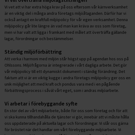
Vi vet att vi har extra höga krav på oss eftersom vår kärnverksamhet
är en viktig del i många andra företags miljöåtaganden. Därför har vi
också antagit en kraftfull miljöpolicy för vår egen verksamhet. Denna
miljöpolicy går lite längre än vad man kan kräva av oss som företag,
men vi har valt att ligga i framkant med målet att överträffa gällande
lagar, förordningar och bestämmelser.
Ständig miljöförbättring
Att verka i harmoni med miljön står högst upp på agendan hos oss på
Ohlssons. Miljöfrågorna är integrerade i vårt dagliga arbete. Det gör
vår miljöpolicy till ett dynamiskt dokument i ständig förändring. Det
faktum att vi är en viktig kugge i andra företags miljöpolicy ger oss en
unik möjlighet att med kraft och pondus vara med i en pågående
förbättringsprocess i såväl vårt eget, som i andras miljöarbete.
Vi arbetar i förebyggande syfte
En stor del av vårt miljöarbete, både för oss som företag och för att
vi ska kunna tillhandahålla de tjänster vi gör, innebär att vi måste hålla
oss uppdaterade på aktuella lagar och förordningar. Vi slår oss gärna
för bröstet när det handlar om vårt förebyggande miljöarbete. Vi