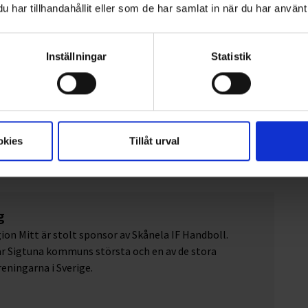
olm och Mälardalen, på uppdrag av Pantamera
har tillhandahållit eller som de har samlat in när du har använt 
B). Vi kör även panten i Skåne, Blekinge, Kalmar och
än.
Inställningar
Statistik
okies
Tillåt urval
g
ion Mitt är stolt sponsor av Skånela IF Handboll.
r Sigtuna kommuns största och en av de stora
eningarna i Sverige.