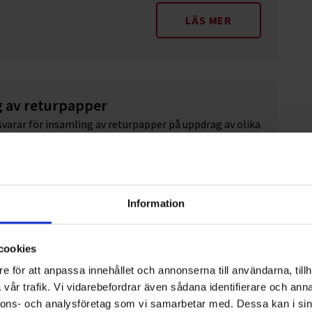
LÄS MER
g av returpapper
varar för insamling av returpapper på uppdrag av olika
Stockholms Län.
Information
cookies
e för att anpassa innehållet och annonserna till användarna, tillh
ra
vår trafik. Vi vidarebefordrar även sådana identifierare och anna
varar för insamlingen av pantburkar och PET-flaskor i
nnons- och analysföretag som vi samarbetar med. Dessa kan i sin