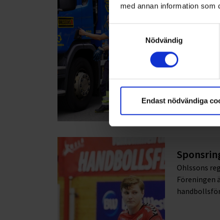
stor-Stockh
med annan information som du 
(Returpack A
Kronobergs l
Samtyckesval
Nödvändig
Endast nödvändiga co
Sponsrin
Ohlssons reg
Föreningen ä
handbollsför