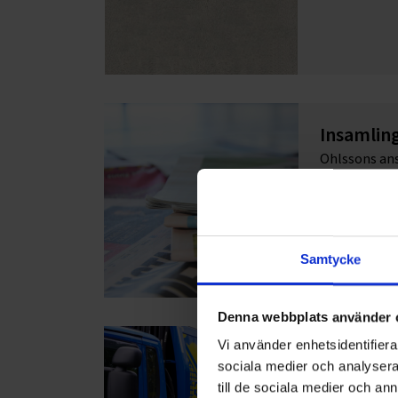
Insamlin
Ohlssons ans
kommuner i 
Samtycke
Denna webbplats använder 
Vi använder enhetsidentifierar
Pantame
sociala medier och analysera 
Ohlssons ans
till de sociala medier och a