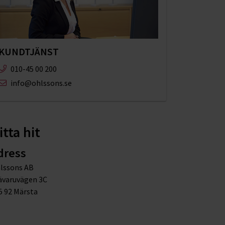
KUNDTJÄNST
010-45 00 200​
info@ohlssons.se
itta hit
dress
lssons AB
ävaruvägen 3C
5 92 Märsta