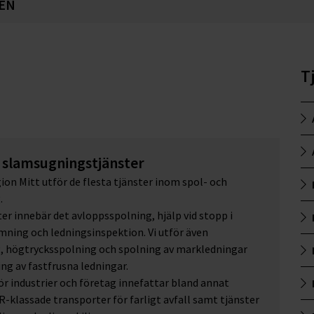
EN
T
h slamsugningstjänster
ion Mitt utför de flesta tjänster inom spol- och
.
ter innebär det avloppsspolning, hjälp vid stopp i
lmning och ledningsinspektion. Vi utför även
, högtrycksspolning och spolning av markledningar
ng av fastfrusna ledningar.
ör industrier och företag innefattar bland annat
R-klassade transporter för farligt avfall samt tjänster