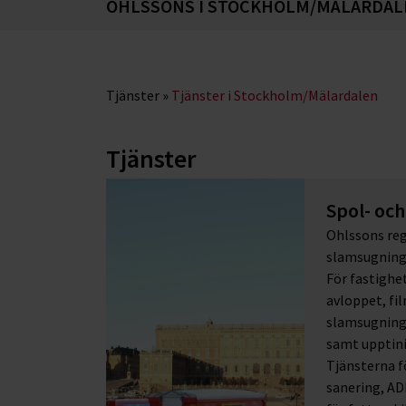
OHLSSONS I STOCKHOLM/MÄLARDAL
Tjänster
»
Tjänster i Stockholm/Mälardalen
Tjänster
Spol- oc
Ohlssons reg
slamsugning
För fastighe
avloppet, fi
slamsugning
samt upptini
Tjänsterna f
sanering, AD