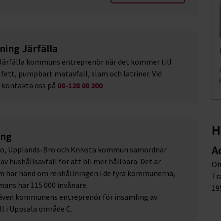
ing Järfälla
Järfälla kommuns entreprenör när det kommer till
fett, pumpbart matavfall, slam och latriner. Vid
 kontakta oss på
08-128 08 200
H
ing
A
bo, Upplands-Bro och Knivsta kommun samordnar
v hushållsavfall för att bli mer hållbara. Det är
Oh
m har hand om renhållningen i de fyra kommunerna,
Tr
ans har 115 000 invånare.
19
 även kommunens entreprenör för insamling av
ll i Uppsala område C.