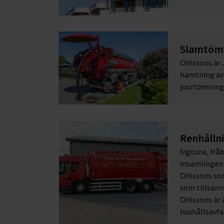
Slamtömn
Ohlssons är 
hämtning av 
jourtömning
Renhålln
Sigtuna, Hå
insamlingen a
Ohlssons so
som tillsamm
Ohlssons är
hushållsavfa