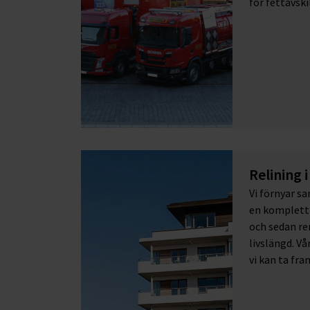
för fettavski
Relining i
Vi förnyar sa
en komplett l
och sedan re
livslängd. Vå
vi kan ta fra