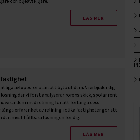
ljare och oljeavskiljare.
LÄS MER
IN
 fastighet
mtliga avloppsrör utan att byta ut dem. Vi erbjuder dig
ösning där vi först analyserar rörens skick, spolar rent
noverar dem med relining för att förlänga dess
r långa erfarenhet av relining i olika fastigheter gör att
m den mest hållbara lösningen för dig.
LÄS MER