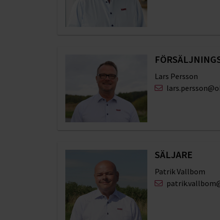
FÖRSÄLJNING
Lars Persson
lars.persson@o
SÄLJARE
Patrik Vallbom
patrik.vallbom