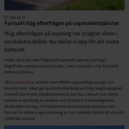
2026-06-25
Fortsatt hög efterfrågan på sopmaskintjänster
Hög efterfrågan på sopning har präglat våren i
nordvästra Skåne. Nu växlar vi upp för att möta
behovet.
Under våren har efterfrågan på maskinell sopning varit hög i
Ängelholm, Landskrona och Svalöv, samt i Lund där vi har förstärkt
driften vid behov.
Våra
sopmaskiner
arbetar med effektiv uppsamling via sug- och
borstsystem, vilket ger god dammbindning och hög rengöringsgrad
även på större ytor. Kombinationen av borstar, vakuum och vatten
minimerar spridning av partiklar och förbättrar framkomligheten
direkt efter körning. Att maskinerna dessutom kan utrustas med
borstar för enklare ogräsrensning av t.ex. rondeller bidrar till ett extra
välvårdat resultat.