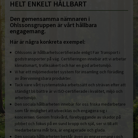
HELT ENKELT HÅLLBART
Den gemensamma nämnaren i
Ohlssonsgruppen är vårt hållbara
engagemang.
Här är några konkreta exempel:
Ohlssons är hållbarhetscertifierade enligt Fair Transport i
godstransporter på väg. Certifieringen innebär att vi arbetar
klimatsmart, trafiksäkert och har en god arbetsmiljö.
Vi har ett miljömedvetet system för insamling och förädling
av återvinningsbara produkter.
Tack vare vårt systematiska arbetssätt och strävan efter att
ständigt bli bättre är vi ISO-certifierade i kvalitet, miljö och
arbetsmiljö.
Den sociala hållbarheten innebär för oss friska medarbetare
som får möjlighet att utvecklas och engagera sig i
koncernen. Genom friskvård, förebyggande av skador på
jobbet och fokus på en sund kropp och själ, ser vi till att
medarbetarna mår bra, är engagerade och glada.
Den sociala hållbarheten består även av engagemang i och