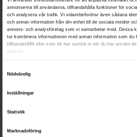
annonserna till användarna, tillhandahålla funktioner för soci
NYA UPPDRAG
och analysera vår trafik. Vi vidarebefordrar även sådana ident
och annan information från din enhet till de sociala medier oc
OHLSSONS REGION MITT
annons- och analysföretag som vi samarbetar med. Dessa ka
OHLSSONS REGION SYD
tur kombinera informationen med annan information som du 
tillhandahållit eller som de har samlat in när du har använt d
OHLSSONS REGION VÄST
tjänster.
OHLSSONSKOLLEGOR
Samtyckesval
Nödvändig
RENHÅLLNING
SAMARBETEN
Inställningar
SOCIALT ANSVAR
Statistik
VELLINGE
Marknadsföring