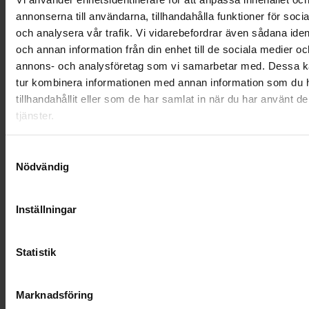
annonserna till användarna, tillhandahålla funktioner för soci
NYA UPPDRAG
och analysera vår trafik. Vi vidarebefordrar även sådana ident
och annan information från din enhet till de sociala medier oc
OHLSSONS REGION MITT
annons- och analysföretag som vi samarbetar med. Dessa ka
OHLSSONS REGION SYD
tur kombinera informationen med annan information som du 
tillhandahållit eller som de har samlat in när du har använt d
OHLSSONS REGION VÄST
tjänster.
OHLSSONSKOLLEGOR
Samtyckesval
Nödvändig
RENHÅLLNING
SAMARBETEN
Inställningar
SOCIALT ANSVAR
Statistik
VELLINGE
Marknadsföring