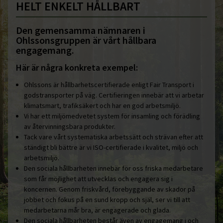
HELT ENKELT HÅLLBART
Den gemensamma nämnaren i
Ohlssonsgruppen är vårt hållbara
engagemang.
Här är några konkreta exempel:
Ohlssons är hållbarhetscertifierade enligt Fair Transport i
godstransporter på väg. Certifieringen innebär att vi arbetar
klimatsmart, trafiksäkert och har en god arbetsmiljö.
Vi har ett miljömedvetet system för insamling och förädling
av återvinningsbara produkter.
Tack vare vårt systematiska arbetssätt och strävan efter att
ständigt bli bättre är vi ISO-certifierade i kvalitet, miljö och
arbetsmiljö.
Den sociala hållbarheten innebär för oss friska medarbetare
som får möjlighet att utvecklas och engagera sig i
koncernen. Genom friskvård, förebyggande av skador på
jobbet och fokus på en sund kropp och själ, ser vi till att
medarbetarna mår bra, är engagerade och glada.
Den sociala hållbarheten består även av engagemang i och