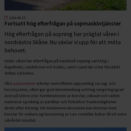
2026-06-25
Fortsatt hög efterfrågan på sopmaskintjänster
Hög efterfrågan på sopning har präglat våren i
nordvästra Skåne. Nu växlar vi upp för att möta
behovet.
Under våren har efterfrågan på maskinell sopning varit hög i
Ängelholm, Landskrona och Svalöv, samt i Lund där vi har förstärkt
driften vid behov.
Våra
sopmaskiner
arbetar med effektiv uppsamling via sug- och
borstsystem, vilket ger god dammbindning och hög rengöringsgrad
även på större ytor. Kombinationen av borstar, vakuum och vatten
minimerar spridning av partiklar och förbättrar framkomligheten
direkt efter körning. Att maskinerna dessutom kan utrustas med
borstar för enklare ogräsrensning av t.ex. rondeller bidrar till ett extra
välvårdat resultat.