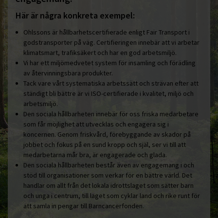
Här är några konkreta exempel:
Ohlssons är hållbarhetscertifierade enligt Fair Transport i
godstransporter på väg. Certifieringen innebär att vi arbetar
klimatsmart, trafiksäkert och har en god arbetsmiljö.
Vi har ett miljömedvetet system för insamling och förädling
av återvinningsbara produkter.
Tack vare vårt systematiska arbetssätt och strävan efter att
ständigt bli bättre är vi ISO-certifierade i kvalitet, miljö och
arbetsmiljö.
Den sociala hållbarheten innebär för oss friska medarbetare
som får möjlighet att utvecklas och engagera sig i
koncernen. Genom friskvård, förebyggande av skador på
jobbet och fokus på en sund kropp och själ, ser vi till att
medarbetarna mår bra, är engagerade och glada.
Den sociala hållbarheten består även av engagemang i och
stöd till organisationer som verkar för en bättre värld. Det
handlar om allt från det lokala idrottslaget som sätter barn
och unga i centrum, till laget som cyklar land och rike runt för
att samla in pengar till Barncancerfonden.