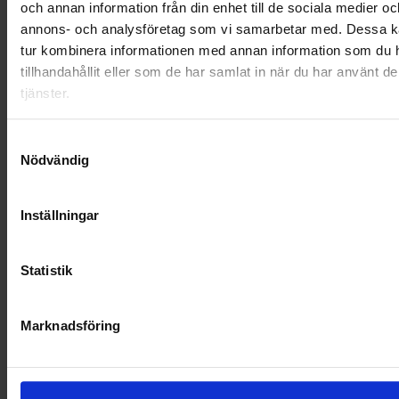
och annan information från din enhet till de sociala medier oc
OHLSSONS REGION SYD
annons- och analysföretag som vi samarbetar med. Dessa ka
tur kombinera informationen med annan information som du 
OHLSSONS REGION VÄST
tillhandahållit eller som de har samlat in när du har använt d
OHLSSONSKOLLEGOR
tjänster.
RENHÅLLNING
Samtyckesval
Nödvändig
SAMARBETEN
SOCIALT ANSVAR
Inställningar
VELLINGE
Statistik
Marknadsföring