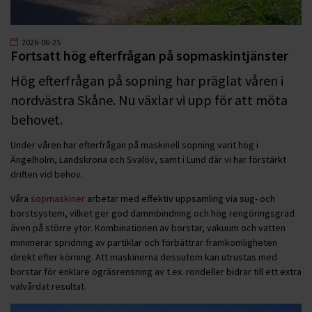
2026-06-25
Fortsatt hög efterfrågan på sopmaskintjänster
Hög efterfrågan på sopning har präglat våren i
nordvästra Skåne. Nu växlar vi upp för att möta
behovet.
Under våren har efterfrågan på maskinell sopning varit hög i
Ängelholm, Landskrona och Svalöv, samt i Lund där vi har förstärkt
driften vid behov.
Våra
sopmaskiner
arbetar med effektiv uppsamling via sug- och
borstsystem, vilket ger god dammbindning och hög rengöringsgrad
även på större ytor. Kombinationen av borstar, vakuum och vatten
minimerar spridning av partiklar och förbättrar framkomligheten
direkt efter körning. Att maskinerna dessutom kan utrustas med
borstar för enklare ogräsrensning av t.ex. rondeller bidrar till ett extra
välvårdat resultat.