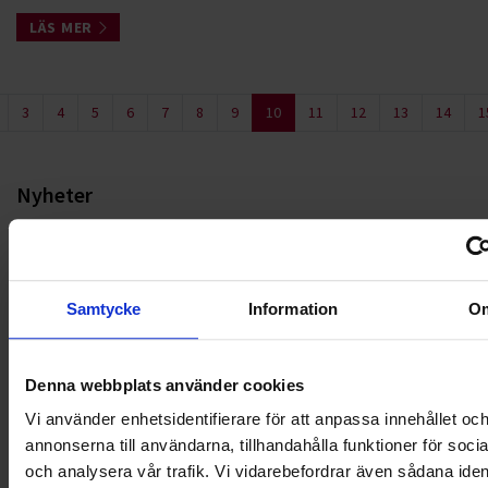
LÄS MER
3
4
5
6
7
8
9
10
11
12
13
14
1
Nyheter
ALLA
HÅLLBARHET
Samtycke
Information
O
LANDSKRONA
Denna webbplats använder cookies
NYA UPPDRAG
Vi använder enhetsidentifierare för att anpassa innehållet oc
annonserna till användarna, tillhandahålla funktioner för soci
OHLSSONS REGION MITT
och analysera vår trafik. Vi vidarebefordrar även sådana ident