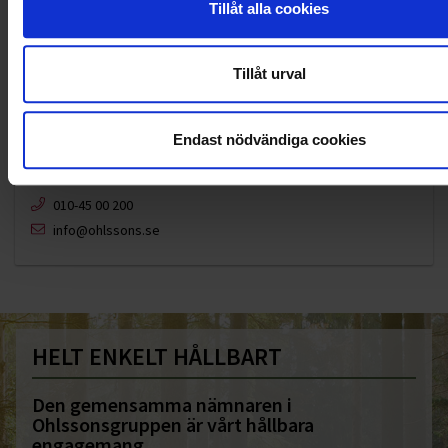
Tillåt alla cookies
Tillåt urval
Endast nödvändiga cookies
KUNDTJÄNST
010-45 00 200​
info@ohlssons.se
HELT ENKELT HÅLLBART
Den gemensamma nämnaren i
Ohlssonsgruppen är vårt hållbara
engagemang.