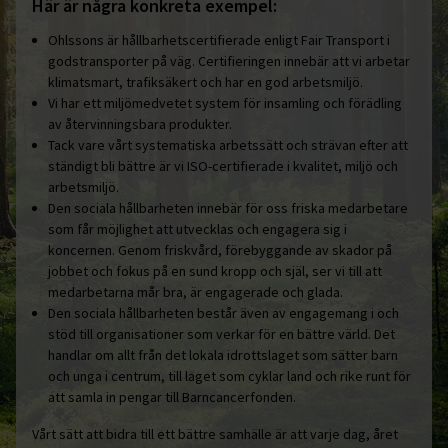
Här är några konkreta exempel:
Ohlssons är hållbarhetscertifierade enligt Fair Transport i
godstransporter på väg. Certifieringen innebär att vi arbetar
klimatsmart, trafiksäkert och har en god arbetsmiljö.
Vi har ett miljömedvetet system för insamling och förädling
av återvinningsbara produkter.
Tack vare vårt systematiska arbetssätt och strävan efter att
ständigt bli bättre är vi ISO-certifierade i kvalitet, miljö och
arbetsmiljö.
Den sociala hållbarheten innebär för oss friska medarbetare
som får möjlighet att utvecklas och engagera sig i
koncernen. Genom friskvård, förebyggande av skador på
jobbet och fokus på en sund kropp och själ, ser vi till att
medarbetarna mår bra, är engagerade och glada.
Den sociala hållbarheten består även av engagemang i och
stöd till organisationer som verkar för en bättre värld. Det
handlar om allt från det lokala idrottslaget som sätter barn
och unga i centrum, till laget som cyklar land och rike runt för
att samla in pengar till Barncancerfonden.
Vårt sätt att bidra till ett bättre samhälle är att varje dag, året