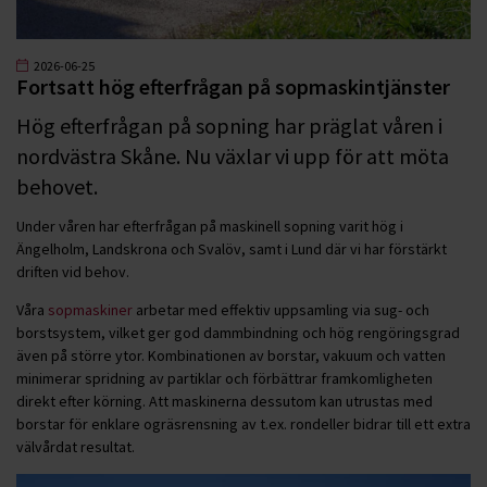
2026-06-25
Fortsatt hög efterfrågan på sopmaskintjänster
Hög efterfrågan på sopning har präglat våren i
nordvästra Skåne. Nu växlar vi upp för att möta
behovet.
Under våren har efterfrågan på maskinell sopning varit hög i
Ängelholm, Landskrona och Svalöv, samt i Lund där vi har förstärkt
driften vid behov.
Våra
sopmaskiner
arbetar med effektiv uppsamling via sug- och
borstsystem, vilket ger god dammbindning och hög rengöringsgrad
även på större ytor. Kombinationen av borstar, vakuum och vatten
minimerar spridning av partiklar och förbättrar framkomligheten
direkt efter körning. Att maskinerna dessutom kan utrustas med
borstar för enklare ogräsrensning av t.ex. rondeller bidrar till ett extra
välvårdat resultat.