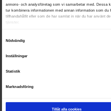
annons- och analysföretag som vi samarbetar med. Dessa ka
OHLSSONS REGION VÄST
tur kombinera informationen med annan information som du 
tillhandahållit eller som de har samlat in när du har använt d
OHLSSONSKOLLEGOR
tjänster.
RENHÅLLNING
Samtyckesval
Nödvändig
SAMARBETEN
SOCIALT ANSVAR
Inställningar
VELLINGE
Statistik
Marknadsföring
Tillåt alla cookies