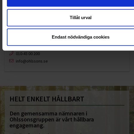
Tillåt urval
Endast nödvändiga cookies
KUNDTJÄNST
010-45 00 200​
info@ohlssons.se
HELT ENKELT HÅLLBART
Den gemensamma nämnaren i
Ohlssonsgruppen är vårt hållbara
engagemang.