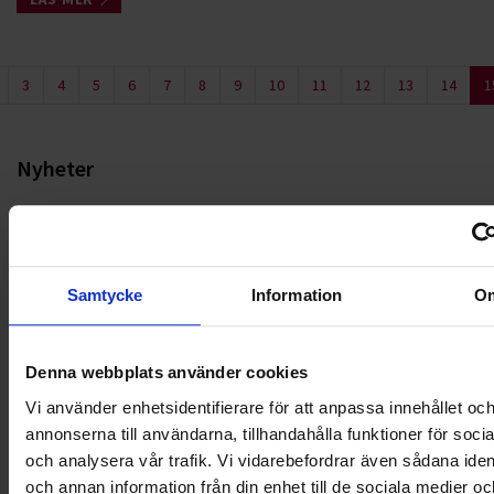
3
4
5
6
7
8
9
10
11
12
13
14
1
Nyheter
ALLA
HÅLLBARHET
Samtycke
Information
O
LANDSKRONA
Denna webbplats använder cookies
NYA UPPDRAG
Vi använder enhetsidentifierare för att anpassa innehållet oc
OHLSSONS REGION MITT
annonserna till användarna, tillhandahålla funktioner för soci
och analysera vår trafik. Vi vidarebefordrar även sådana ident
OHLSSONS REGION SYD
och annan information från din enhet till de sociala medier oc