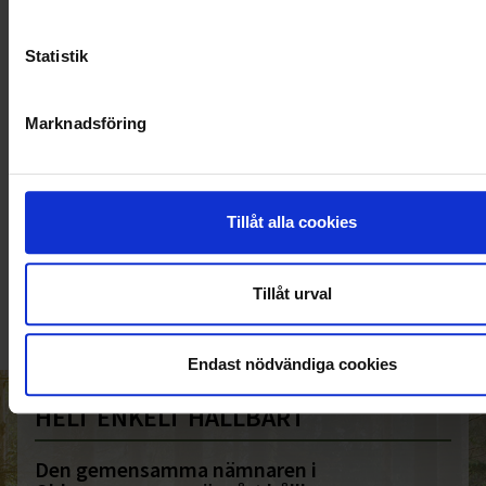
Statistik
Marknadsföring
KUNDTJÄNST
Tillåt alla cookies
010-45 00 200​
info@ohlssons.se
Tillåt urval
Endast nödvändiga cookies
HELT ENKELT HÅLLBART
Den gemensamma nämnaren i