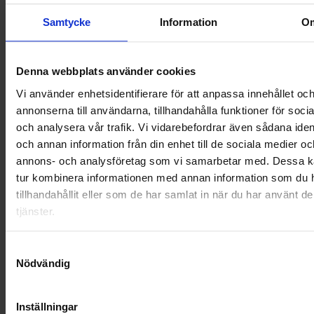
Samtycke
Information
O
OHLSSONS REGION SYD
OHLSSONS REGION VÄST
Denna webbplats använder cookies
OHLSSONSKOLLEGOR
Vi använder enhetsidentifierare för att anpassa innehållet oc
annonserna till användarna, tillhandahålla funktioner för soci
RENHÅLLNING
och analysera vår trafik. Vi vidarebefordrar även sådana ident
och annan information från din enhet till de sociala medier oc
SAMARBETEN
annons- och analysföretag som vi samarbetar med. Dessa ka
tur kombinera informationen med annan information som du 
SOCIALT ANSVAR
tillhandahållit eller som de har samlat in när du har använt d
tjänster.
VELLINGE
Samtyckesval
Nödvändig
Inställningar