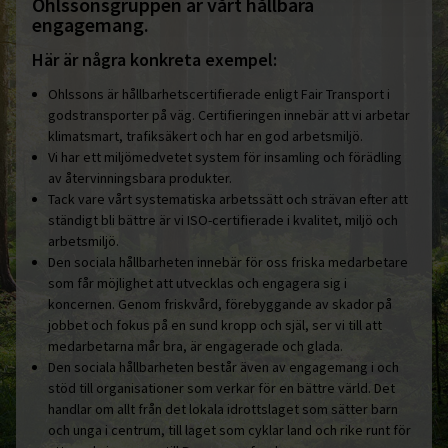
Ohlssonsgruppen är vårt hållbara
engagemang.
Här är några konkreta exempel:
Ohlssons är hållbarhetscertifierade enligt Fair Transport i
godstransporter på väg. Certifieringen innebär att vi arbetar
klimatsmart, trafiksäkert och har en god arbetsmiljö.
Vi har ett miljömedvetet system för insamling och förädling
av återvinningsbara produkter.
Tack vare vårt systematiska arbetssätt och strävan efter att
ständigt bli bättre är vi ISO-certifierade i kvalitet, miljö och
arbetsmiljö.
Den sociala hållbarheten innebär för oss friska medarbetare
som får möjlighet att utvecklas och engagera sig i
koncernen. Genom friskvård, förebyggande av skador på
jobbet och fokus på en sund kropp och själ, ser vi till att
medarbetarna mår bra, är engagerade och glada.
Den sociala hållbarheten består även av engagemang i och
stöd till organisationer som verkar för en bättre värld. Det
handlar om allt från det lokala idrottslaget som sätter barn
och unga i centrum, till laget som cyklar land och rike runt för