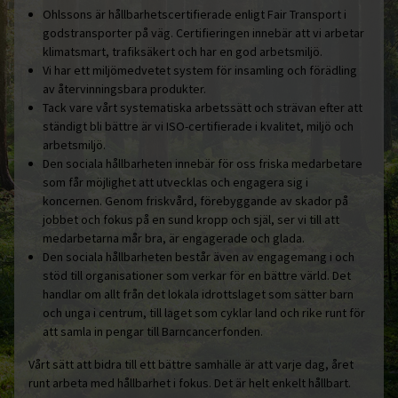
Ohlssons är hållbarhetscertifierade enligt Fair Transport i
godstransporter på väg. Certifieringen innebär att vi arbetar
klimatsmart, trafiksäkert och har en god arbetsmiljö.
Vi har ett miljömedvetet system för insamling och förädling
av återvinningsbara produkter.
Tack vare vårt systematiska arbetssätt och strävan efter att
ständigt bli bättre är vi ISO-certifierade i kvalitet, miljö och
arbetsmiljö.
Den sociala hållbarheten innebär för oss friska medarbetare
som får möjlighet att utvecklas och engagera sig i
koncernen. Genom friskvård, förebyggande av skador på
jobbet och fokus på en sund kropp och själ, ser vi till att
medarbetarna mår bra, är engagerade och glada.
Den sociala hållbarheten består även av engagemang i och
stöd till organisationer som verkar för en bättre värld. Det
handlar om allt från det lokala idrottslaget som sätter barn
och unga i centrum, till laget som cyklar land och rike runt för
att samla in pengar till Barncancerfonden.
Vårt sätt att bidra till ett bättre samhälle är att varje dag, året
runt arbeta med hållbarhet i fokus. Det är helt enkelt hållbart.