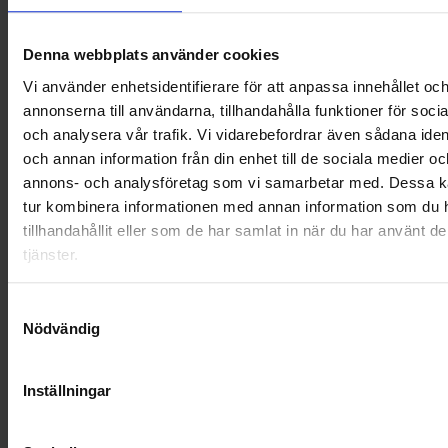
OHLSSONS REGION VÄST
Denna webbplats använder cookies
OHLSSONSKOLLEGOR
Vi använder enhetsidentifierare för att anpassa innehållet oc
RENHÅLLNING
annonserna till användarna, tillhandahålla funktioner för soci
och analysera vår trafik. Vi vidarebefordrar även sådana ident
SAMARBETEN
och annan information från din enhet till de sociala medier oc
annons- och analysföretag som vi samarbetar med. Dessa ka
SOCIALT ANSVAR
tur kombinera informationen med annan information som du 
tillhandahållit eller som de har samlat in när du har använt d
VELLINGE
tjänster.
Samtyckesval
Nödvändig
Inställningar