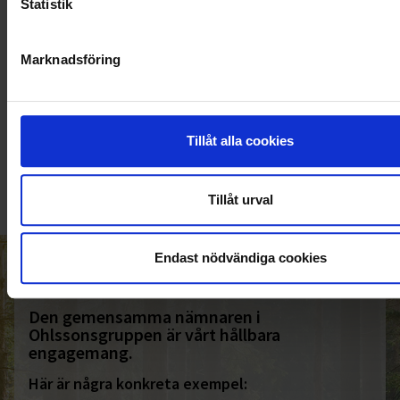
Statistik
Marknadsföring
KUNDTJÄNST
010-45 00 200​
Tillåt alla cookies
info@ohlssons.se
Tillåt urval
Endast nödvändiga cookies
HELT ENKELT HÅLLBART
Den gemensamma nämnaren i
Ohlssonsgruppen är vårt hållbara
engagemang.
Här är några konkreta exempel: