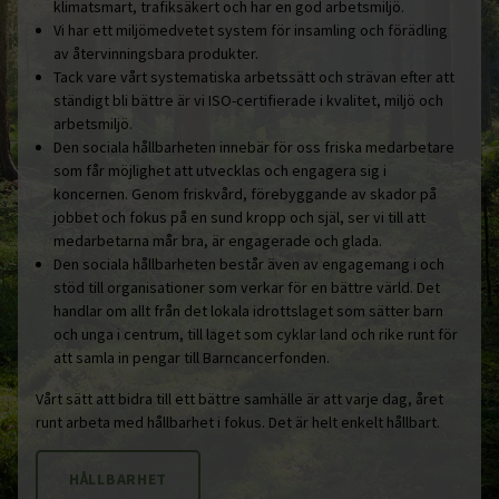
klimatsmart, trafiksäkert och har en god arbetsmiljö.
Vi har ett miljömedvetet system för insamling och förädling
av återvinningsbara produkter.
Tack vare vårt systematiska arbetssätt och strävan efter att
ständigt bli bättre är vi ISO-certifierade i kvalitet, miljö och
arbetsmiljö.
Den sociala hållbarheten innebär för oss friska medarbetare
som får möjlighet att utvecklas och engagera sig i
koncernen. Genom friskvård, förebyggande av skador på
jobbet och fokus på en sund kropp och själ, ser vi till att
medarbetarna mår bra, är engagerade och glada.
Den sociala hållbarheten består även av engagemang i och
stöd till organisationer som verkar för en bättre värld. Det
handlar om allt från det lokala idrottslaget som sätter barn
och unga i centrum, till laget som cyklar land och rike runt för
att samla in pengar till Barncancerfonden.
Vårt sätt att bidra till ett bättre samhälle är att varje dag, året
runt arbeta med hållbarhet i fokus. Det är helt enkelt hållbart.
HÅLLBARHET