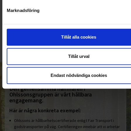
Marknadsföring
KUNDTJÄNST
010-45 00 200​
Tillåt alla cookies
info@ohlssons.se
Tillåt urval
HELT ENKELT HÅLLBART
Endast nödvändiga cookies
Den gemensamma nämnaren i
Ohlssonsgruppen är vårt hållbara
engagemang.
Här är några konkreta exempel:
Ohlssons är hållbarhetscertifierade enligt Fair Transport i
godstransporter på väg. Certifieringen innebär att vi arbetar