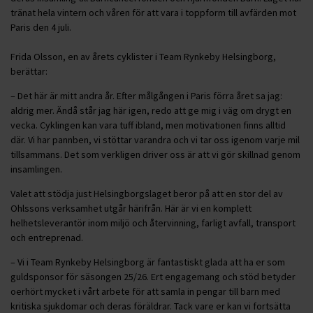
tränat hela vintern och våren för att vara i toppform till avfärden mot
Paris den 4 juli.
Frida Olsson, en av årets cyklister i Team Rynkeby Helsingborg,
berättar:
– Det här är mitt andra år. Efter målgången i Paris förra året sa jag:
aldrig mer. Ändå står jag här igen, redo att ge mig i väg om drygt en
vecka. Cyklingen kan vara tuff ibland, men motivationen finns alltid
där. Vi har pannben, vi stöttar varandra och vi tar oss igenom varje mil
tillsammans. Det som verkligen driver oss är att vi gör skillnad genom
insamlingen.
Valet att stödja just Helsingborgslaget beror på att en stor del av
Ohlssons verksamhet utgår härifrån. Här är vi en komplett
helhetsleverantör inom miljö och återvinning, farligt avfall, transport
och entreprenad.
– Vi i Team Rynkeby Helsingborg är fantastiskt glada att ha er som
guldsponsor för säsongen 25/26. Ert engagemang och stöd betyder
oerhört mycket i vårt arbete för att samla in pengar till barn med
kritiska sjukdomar och deras föräldrar. Tack vare er kan vi fortsätta