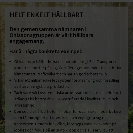
HELT ENKELT HÅLLBART
Den gemensamma nämnaren i
Ohlssonsgruppen är vårt hållbara
engagemang.
Här är några konkreta exempel:
Ohlssons är hållbarhetscertifierade enligt Fair Transport i
godstransporter på väg. Certifieringen innebär att vi arbetar
klimatsmart, trafiksäkert och har en god arbetsmiljö.
Vi har ett miljömedvetet system för insamling och förädling
av återvinningsbara produkter.
Tack vare vårt systematiska arbetssätt och strävan efter att
ständigt bli bättre är vi ISO-certifierade i kvalitet, miljö och
arbetsmiljö.
Den sociala hållbarheten innebär för oss friska medarbetare
som får möjlighet att utvecklas och engagera sig i
koncernen. Genom friskvård, förebyggande av skador på
jobbet och fokus på en sund kropp och själ, ser vi till att