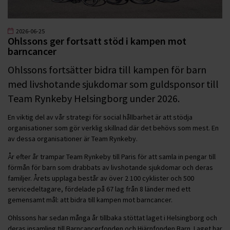
2026-06-25
Ohlssons ger fortsatt stöd i kampen mot
barncancer
Ohlssons fortsätter bidra till kampen för barn
med livshotande sjukdomar som guldsponsor till
Team Rynkeby Helsingborg under 2026.
En viktig del av vår strategi för social hållbarhet är att stödja
organisationer som gör verklig skillnad där det behövs som mest. En
av dessa organisationer är Team Rynkeby.
År efter år trampar Team Rynkeby till Paris för att samla in pengar till
förmån för barn som drabbats av livshotande sjukdomar och deras
familjer. Årets upplaga består av över 2 100 cyklister och 500
servicedeltagare, fördelade på 67 lag från 8 länder med ett
gemensamt mål: att bidra till kampen mot barncancer.
Ohlssons har sedan många år tillbaka stöttat laget i Helsingborg och
deras insamling till Barncancerfonden och Hjärnfonden Barn. Laget har