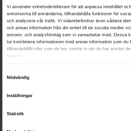
LANDSKRONA
Vi använder enhetsidentifierare för att anpassa innehållet oc
annonserna till användarna, tillhandahålla funktioner för soci
NYA UPPDRAG
och analysera vår trafik. Vi vidarebefordrar även sådana ident
och annan information från din enhet till de sociala medier oc
OHLSSONS REGION MITT
annons- och analysföretag som vi samarbetar med. Dessa ka
tur kombinera informationen med annan information som du 
OHLSSONS REGION SYD
tillhandahållit eller som de har samlat in när du har använt d
tjänster.
OHLSSONS REGION VÄST
Samtyckesval
OHLSSONSKOLLEGOR
Nödvändig
RENHÅLLNING
Inställningar
SAMARBETEN
SOCIALT ANSVAR
Statistik
VELLINGE