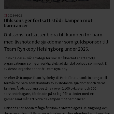
2026-06-25
Ohlssons ger fortsatt stöd i kampen mot
barncancer
Ohlssons fortsätter bidra till kampen för barn
med livshotande sjukdomar som guldsponsor till
Team Rynkeby Helsingborg under 2026.
En viktig del av vår strategi för social hållbarhet är att stödja
organisationer som gör verklig skillnad där det behövs som mest. En
av dessa organisationer är Team Rynkeby.
År efter år trampar Team Rynkeby till Paris för att samla in pengar till
förmån för barn som drabbats av livshotande sjukdomar och deras
familjer. Årets upplaga består av över 2 100 cyklister och 500
servicedeltagare, fördelade på 67 lag från 8 länder med ett
gemensamt mål: att bidra till kampen mot barncancer.
Ohlssons har sedan många år tillbaka stöttat laget i Helsingborg och
deras insamling till Barncancerfonden och Hjärnfonden Barn. Laget har