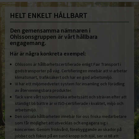
HELT ENKELT HÅLLBART
Den gemensamma nämnaren i
Ohlssonsgruppen är vårt hållbara
engagemang.
Här är några konkreta exempel:
Ohlssons är hållbarhetscertifierade enligt Fair Transport i
godstransporter på väg. Certifieringen innebär att vi arbetar
klimatsmart, trafiksäkert och har en god arbetsmiljö.
Vi har ett miljömedvetet system för insamling och förädling
av återvinningsbara produkter.
Tack vare vårt systematiska arbetssätt och strävan efter att
ständigt bli bättre är vi ISO-certifierade i kvalitet, miljö och
arbetsmiljö.
Den sociala hållbarheten innebär för oss friska medarbetare
som får möjlighet att utvecklas och engagera sig i
koncernen. Genom friskvård, förebyggande av skador på
jobbet och fokus på en sund kropp och själ, ser vi till att