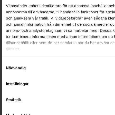
LANDSKRONA
Vi använder enhetsidentifierare för att anpassa innehållet oc
annonserna till användarna, tillhandahålla funktioner för soci
NYA UPPDRAG
och analysera vår trafik. Vi vidarebefordrar även sådana ident
och annan information från din enhet till de sociala medier oc
OHLSSONS REGION MITT
annons- och analysföretag som vi samarbetar med. Dessa ka
tur kombinera informationen med annan information som du 
OHLSSONS REGION SYD
tillhandahållit eller som de har samlat in när du har använt d
tjänster.
OHLSSONS REGION VÄST
Samtyckesval
OHLSSONSKOLLEGOR
Nödvändig
RENHÅLLNING
Inställningar
SAMARBETEN
SOCIALT ANSVAR
Statistik
VELLINGE