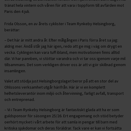
tränat hela vintern och våren för att vara i toppform till avfärden mot
Paris den 4 juli.
Frida Olsson, en av årets cyklister i Team Rynkeby Helsingborg,
berättar:
– Det här är mitt andra år. Efter målgången i Paris förra året sa jag:
aldrig mer. Ändå står jag här igen, redo att ge mig i väg om drygt en
vecka. Cyklingen kan vara tuff ibland, men motivationen finns alltid
där. Vi har pannben, vi stöttar varandra och vi tar oss igenom varje mil
tillsammans. Det som verkligen driver oss är att vi gör skillnad genom
insamlingen.
Valet att stödja just Helsingborgslaget beror på att en stor del av
Ohlssons verksamhet utgår härifrån. Här är vi en komplett
helhetsleverantör inom miljö och återvinning, farligt avfall, transport
och entreprenad.
– Vi i Team Rynkeby Helsingborg är fantastiskt glada att ha er som
guldsponsor för säsongen 25/26. Ert engagemang och stöd betyder
oerhört mycket i vårt arbete för att samla in pengar till barn med
kritiska sjukdomar och deras föräldrar. Tack vare er kan vi fortsätta