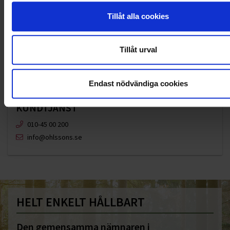
Tillåt alla cookies
Tillåt urval
Endast nödvändiga cookies
KUNDTJÄNST
010-45 00 200​
info@ohlssons.se
HELT ENKELT HÅLLBART
Den gemensamma nämnaren i