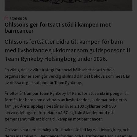
2026-06-25
Ohlssons ger fortsatt stöd i kampen mot
barncancer
Ohlssons fortsätter bidra till kampen för barn
med livshotande sjukdomar som guldsponsor till
Team Rynkeby Helsingborg under 2026.
En viktig del av vår strategi för social hållbarhet är att stödja
organisationer som gör verklig skillnad där det behövs som mest. En
av dessa organisationer är Team Rynkeby.
År efter år trampar Team Rynkeby till Paris för att samla in pengar till
förmån för barn som drabbats av livshotande sjukdomar och deras
familjer. Årets upplaga består av över 2 100 cyklister och 500
servicedeltagare, fördelade på 67 lag från 8 länder med ett
gemensamt mål: att bidra till kampen mot barncancer.
Ohlssons har sedan många år tillbaka stöttat laget i Helsingborg och
deras insamling till Barncancerfonden och Hjärnfonden Barn. Laget har