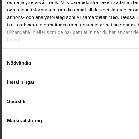
OHLSSONS REGION MITT
och analysera vår trafik. Vi vidarebefordrar även sådana ident
och annan information från din enhet till de sociala medier oc
OHLSSONS REGION SYD
annons- och analysföretag som vi samarbetar med. Dessa ka
tur kombinera informationen med annan information som du 
OHLSSONS REGION VÄST
tillhandahållit eller som de har samlat in när du har använt d
tjänster.
OHLSSONSKOLLEGOR
Samtyckesval
RENHÅLLNING
Nödvändig
SAMARBETEN
Inställningar
SOCIALT ANSVAR
VELLINGE
Statistik
Marknadsföring