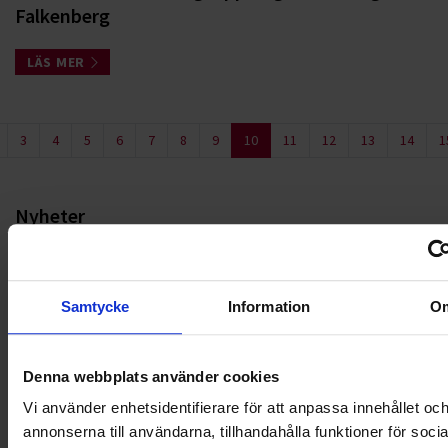
Falkenberg
LÄS MER
3
4
5
6
7
8
9
10
11
12
13
14
1
Nyheter
ALLA
Samtycke
Information
O
HÅLLBARHET
LANDSKRONA
Denna webbplats använder cookies
Vi använder enhetsidentifierare för att anpassa innehållet oc
NYA UPPDRAG
annonserna till användarna, tillhandahålla funktioner för soci