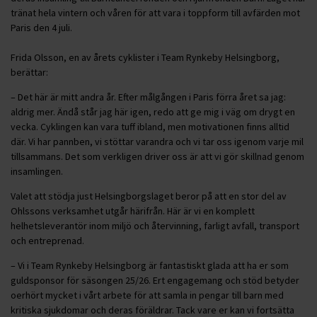
tränat hela vintern och våren för att vara i toppform till avfärden mot
Paris den 4 juli.
Frida Olsson, en av årets cyklister i Team Rynkeby Helsingborg,
berättar:
– Det här är mitt andra år. Efter målgången i Paris förra året sa jag:
aldrig mer. Ändå står jag här igen, redo att ge mig i väg om drygt en
vecka. Cyklingen kan vara tuff ibland, men motivationen finns alltid
där. Vi har pannben, vi stöttar varandra och vi tar oss igenom varje mil
tillsammans. Det som verkligen driver oss är att vi gör skillnad genom
insamlingen.
Valet att stödja just Helsingborgslaget beror på att en stor del av
Ohlssons verksamhet utgår härifrån. Här är vi en komplett
helhetsleverantör inom miljö och återvinning, farligt avfall, transport
och entreprenad.
– Vi i Team Rynkeby Helsingborg är fantastiskt glada att ha er som
guldsponsor för säsongen 25/26. Ert engagemang och stöd betyder
oerhört mycket i vårt arbete för att samla in pengar till barn med
kritiska sjukdomar och deras föräldrar. Tack vare er kan vi fortsätta