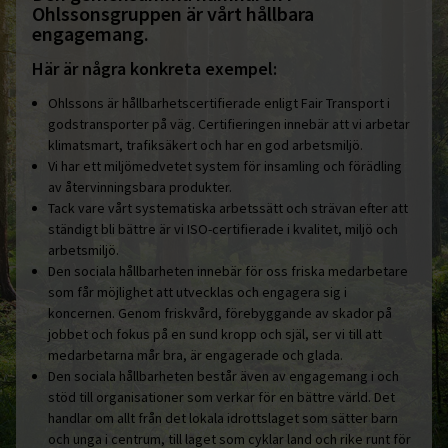
Ohlssonsgruppen är vårt hållbara
engagemang.
Här är några konkreta exempel:
Ohlssons är hållbarhetscertifierade enligt Fair Transport i
godstransporter på väg. Certifieringen innebär att vi arbetar
klimatsmart, trafiksäkert och har en god arbetsmiljö.
Vi har ett miljömedvetet system för insamling och förädling
av återvinningsbara produkter.
Tack vare vårt systematiska arbetssätt och strävan efter att
ständigt bli bättre är vi ISO-certifierade i kvalitet, miljö och
arbetsmiljö.
Den sociala hållbarheten innebär för oss friska medarbetare
som får möjlighet att utvecklas och engagera sig i
koncernen. Genom friskvård, förebyggande av skador på
jobbet och fokus på en sund kropp och själ, ser vi till att
medarbetarna mår bra, är engagerade och glada.
Den sociala hållbarheten består även av engagemang i och
stöd till organisationer som verkar för en bättre värld. Det
handlar om allt från det lokala idrottslaget som sätter barn
och unga i centrum, till laget som cyklar land och rike runt för