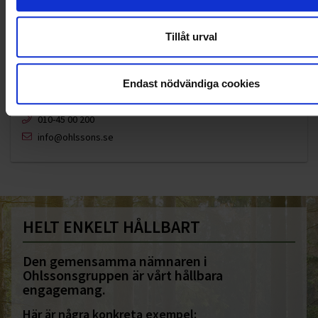
Tillåt urval
Endast nödvändiga cookies
KUNDTJÄNST
010-45 00 200​
info@ohlssons.se
HELT ENKELT HÅLLBART
Den gemensamma nämnaren i
Ohlssonsgruppen är vårt hållbara
engagemang.
Här är några konkreta exempel: