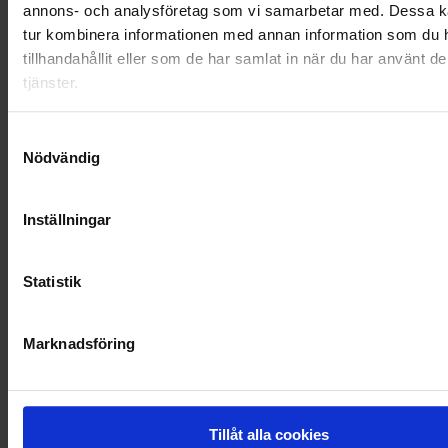
annons- och analysföretag som vi samarbetar med. Dessa ka
OHLSSONS REGION VÄST
tur kombinera informationen med annan information som du 
tillhandahållit eller som de har samlat in när du har använt d
OHLSSONSKOLLEGOR
tjänster.
RENHÅLLNING
Samtyckesval
Nödvändig
SAMARBETEN
SOCIALT ANSVAR
Inställningar
VELLINGE
Statistik
Marknadsföring
Tillåt alla cookies