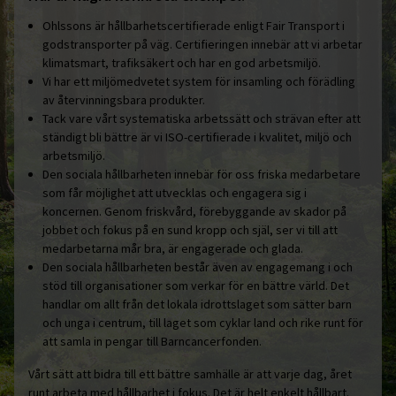
Ohlssons är hållbarhetscertifierade enligt Fair Transport i
godstransporter på väg. Certifieringen innebär att vi arbetar
klimatsmart, trafiksäkert och har en god arbetsmiljö.
Vi har ett miljömedvetet system för insamling och förädling
av återvinningsbara produkter.
Tack vare vårt systematiska arbetssätt och strävan efter att
ständigt bli bättre är vi ISO-certifierade i kvalitet, miljö och
arbetsmiljö.
Den sociala hållbarheten innebär för oss friska medarbetare
som får möjlighet att utvecklas och engagera sig i
koncernen. Genom friskvård, förebyggande av skador på
jobbet och fokus på en sund kropp och själ, ser vi till att
medarbetarna mår bra, är engagerade och glada.
Den sociala hållbarheten består även av engagemang i och
stöd till organisationer som verkar för en bättre värld. Det
handlar om allt från det lokala idrottslaget som sätter barn
och unga i centrum, till laget som cyklar land och rike runt för
att samla in pengar till Barncancerfonden.
Vårt sätt att bidra till ett bättre samhälle är att varje dag, året
runt arbeta med hållbarhet i fokus. Det är helt enkelt hållbart.