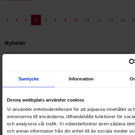
3
4
5
6
7
8
9
10
11
12
13
14
1
Nyheter
ALLA
HÅLLBARHET
Samtycke
Information
O
LANDSKRONA
Denna webbplats använder cookies
NYA UPPDRAG
Vi använder enhetsidentifierare för att anpassa innehållet oc
OHLSSONS REGION MITT
annonserna till användarna, tillhandahålla funktioner för soci
och analysera vår trafik. Vi vidarebefordrar även sådana ident
OHLSSONS REGION SYD
och annan information från din enhet till de sociala medier oc