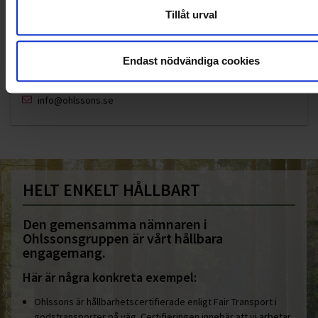
Tillåt urval
KUNDTJÄNST
Endast nödvändiga cookies
010-45 00 200​
info@ohlssons.se
HELT ENKELT HÅLLBART
Den gemensamma nämnaren i
Ohlssonsgruppen är vårt hållbara
engagemang.
Här är några konkreta exempel:
Ohlssons är hållbarhetscertifierade enligt Fair Transport i
godstransporter på väg. Certifieringen innebär att vi arbetar