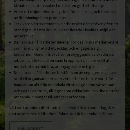
klimatsmart, trafiksäkert och har en god arbetsmiljö.
Vi har ett miljömedvetet system för insamling och förädling
av återvinningsbara produkter.
Tack vare vårt systematiska arbetssätt och strävan efter att
ständigt bli bättre är vi ISO-certifierade i kvalitet, miljö och
arbetsmiljö.
Den sociala hållbarheten innebär för oss friska medarbetare
som får möjlighet att utvecklas och engagera sig i
koncernen. Genom friskvård, förebyggande av skador på
jobbet och fokus på en sund kropp och själ, ser vi till att
medarbetarna mår bra, är engagerade och glada.
Den sociala hållbarheten består även av engagemang i och
stöd till organisationer som verkar för en bättre värld. Det
handlar om allt från det lokala idrottslaget som sätter barn
och unga i centrum, till laget som cyklar land och rike runt för
att samla in pengar till Barncancerfonden.
Vårt sätt att bidra till ett bättre samhälle är att varje dag, året
runt arbeta med hållbarhet i fokus. Det är helt enkelt hållbart.
HÅLLBARHET