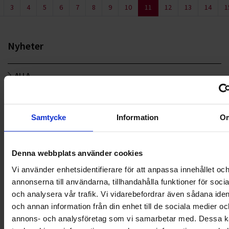
3
4
5
6
7
8
9
10
11
12
13
14
1
Nyheter
ALLA
HÅLLBARHET
Samtycke
Information
O
LANDSKRONA
NYA UPPDRAG
Denna webbplats använder cookies
OHLSSONS REGION MITT
Vi använder enhetsidentifierare för att anpassa innehållet oc
annonserna till användarna, tillhandahålla funktioner för soci
OHLSSONS REGION SYD
och analysera vår trafik. Vi vidarebefordrar även sådana ident
och annan information från din enhet till de sociala medier oc
OHLSSONS REGION VÄST
annons- och analysföretag som vi samarbetar med. Dessa ka