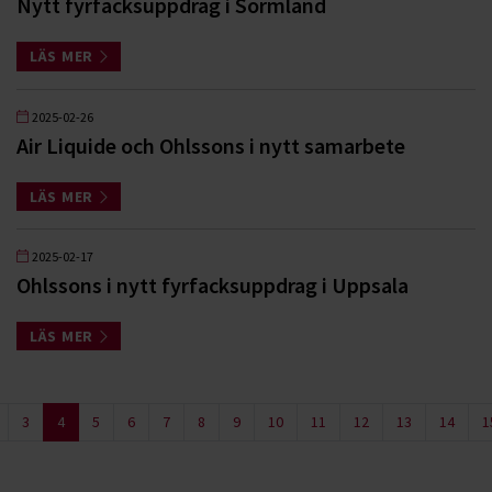
Nytt fyrfacksuppdrag i Sörmland
LÄS MER
2025-02-26
Air Liquide och Ohlssons i nytt samarbete
LÄS MER
2025-02-17
Ohlssons i nytt fyrfacksuppdrag i Uppsala
LÄS MER
3
4
5
6
7
8
9
10
11
12
13
14
1