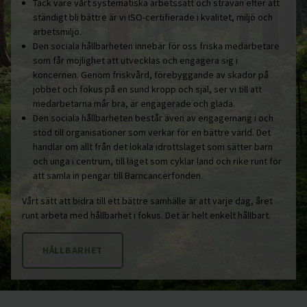
Tack vare vårt systematiska arbetssätt och strävan efter att
ständigt bli bättre är vi ISO-certifierade i kvalitet, miljö och
arbetsmiljö.
Den sociala hållbarheten innebär för oss friska medarbetare
som får möjlighet att utvecklas och engagera sig i
koncernen. Genom friskvård, förebyggande av skador på
jobbet och fokus på en sund kropp och själ, ser vi till att
medarbetarna mår bra, är engagerade och glada.
Den sociala hållbarheten består även av engagemang i och
stöd till organisationer som verkar för en bättre värld. Det
handlar om allt från det lokala idrottslaget som sätter barn
och unga i centrum, till laget som cyklar land och rike runt för
att samla in pengar till Barncancerfonden.
Vårt sätt att bidra till ett bättre samhälle är att varje dag, året
runt arbeta med hållbarhet i fokus. Det är helt enkelt hållbart.
HÅLLBARHET