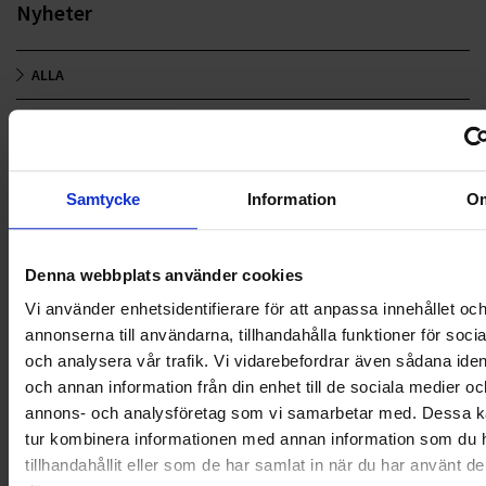
Nyheter
ALLA
HÅLLBARHET
LANDSKRONA
Samtycke
Information
O
NYA UPPDRAG
OHLSSONS REGION MITT
Denna webbplats använder cookies
Vi använder enhetsidentifierare för att anpassa innehållet oc
OHLSSONS REGION SYD
annonserna till användarna, tillhandahålla funktioner för soci
och analysera vår trafik. Vi vidarebefordrar även sådana ident
OHLSSONS REGION VÄST
och annan information från din enhet till de sociala medier oc
annons- och analysföretag som vi samarbetar med. Dessa ka
OHLSSONSKOLLEGOR
tur kombinera informationen med annan information som du 
tillhandahållit eller som de har samlat in när du har använt d
RENHÅLLNING