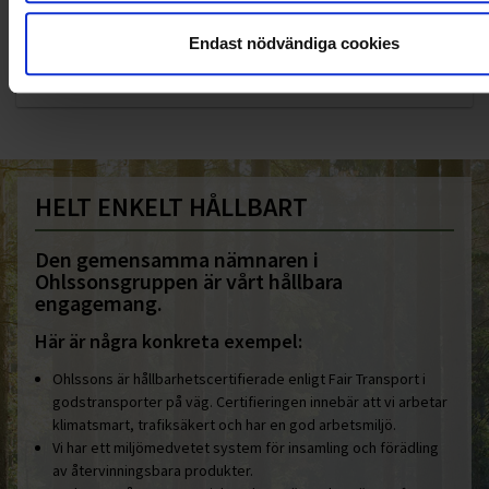
KUNDTJÄNST
010-45 00 200​
Endast nödvändiga cookies
info@ohlssons.se
HELT ENKELT HÅLLBART
Den gemensamma nämnaren i
Ohlssonsgruppen är vårt hållbara
engagemang.
Här är några konkreta exempel:
Ohlssons är hållbarhetscertifierade enligt Fair Transport i
godstransporter på väg. Certifieringen innebär att vi arbetar
klimatsmart, trafiksäkert och har en god arbetsmiljö.
Vi har ett miljömedvetet system för insamling och förädling
av återvinningsbara produkter.