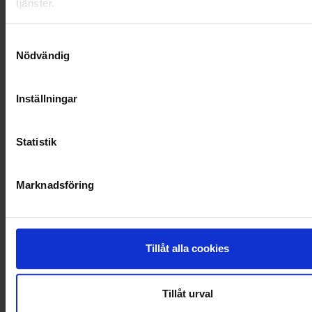
tjänster.
SAMARBETEN
Samtyckesval
SOCIALT ANSVAR
Nödvändig
VELLINGE
Inställningar
Statistik
Marknadsföring
Tillåt alla cookies
Tillåt urval