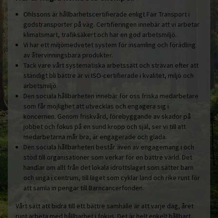
Ohlssons är hållbarhetscertifierade enligt Fair Transport i
godstransporter på väg. Certifieringen innebär att vi arbetar
klimatsmart, trafiksäkert och har en god arbetsmiljö.
Vi har ett miljömedvetet system för insamling och förädling
av återvinningsbara produkter.
Tack vare vårt systematiska arbetssätt och strävan efter att
ständigt bli bättre är vi ISO-certifierade i kvalitet, miljö och
arbetsmiljö.
Den sociala hållbarheten innebär för oss friska medarbetare
som får möjlighet att utvecklas och engagera sig i
koncernen. Genom friskvård, förebyggande av skador på
jobbet och fokus på en sund kropp och själ, ser vi till att
medarbetarna mår bra, är engagerade och glada.
Den sociala hållbarheten består även av engagemang i och
stöd till organisationer som verkar för en bättre värld. Det
handlar om allt från det lokala idrottslaget som sätter barn
och unga i centrum, till laget som cyklar land och rike runt för
att samla in pengar till Barncancerfonden.
Vårt sätt att bidra till ett bättre samhälle är att varje dag, året
runt arbeta med hållbarhet i fokus. Det är helt enkelt hållbart.