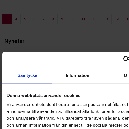
3
4
5
6
7
8
9
10
11
12
13
14
1
Nyheter
ALLA
HÅLLBARHET
Samtycke
Information
O
LANDSKRONA
Denna webbplats använder cookies
NYA UPPDRAG
Vi använder enhetsidentifierare för att anpassa innehållet oc
OHLSSONS REGION MITT
annonserna till användarna, tillhandahålla funktioner för soci
och analysera vår trafik. Vi vidarebefordrar även sådana ident
OHLSSONS REGION SYD
och annan information från din enhet till de sociala medier oc