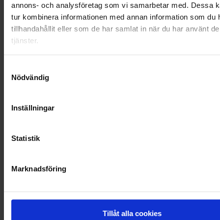
annons- och analysföretag som vi samarbetar med. Dessa ka
OHLSSONS REGION VÄST
tur kombinera informationen med annan information som du 
tillhandahållit eller som de har samlat in när du har använt d
OHLSSONSKOLLEGOR
tjänster.
RENHÅLLNING
Samtyckesval
Nödvändig
SAMARBETEN
SOCIALT ANSVAR
Inställningar
VELLINGE
Statistik
Marknadsföring
Tillåt alla cookies