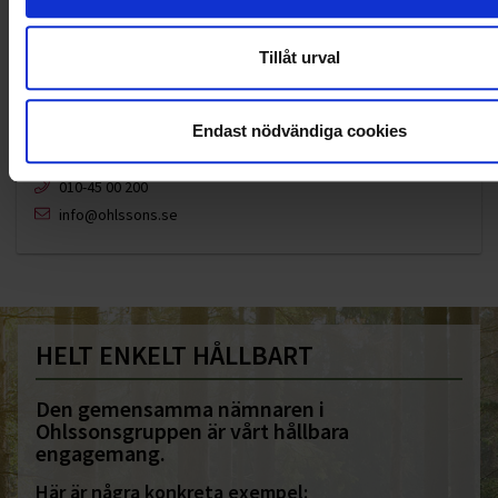
Tillåt urval
Endast nödvändiga cookies
KUNDTJÄNST
010-45 00 200​
info@ohlssons.se
HELT ENKELT HÅLLBART
Den gemensamma nämnaren i
Ohlssonsgruppen är vårt hållbara
engagemang.
Här är några konkreta exempel: