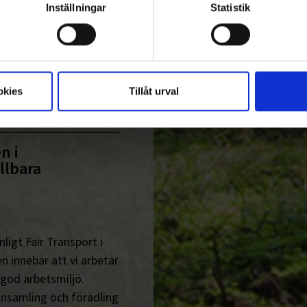
Inställningar
Statistik
okies
Tillåt urval
ART
n i
llbara
ligt Fair Transport i
n innebär att vi arbetar
 god arbetsmiljö.
insamling och förädling