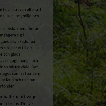
tt och strävan efter att
de i kvalitet, miljö och
 oss friska medarbetare
engagera sig i
ggande av skador på
jäl, ser vi till att
e och glada.
n av engagemang i och
r en bättre värld. Det
tslaget som sätter barn
lar land och rike runt
erfonden.
amhälle är att varje
t i fokus. Det är