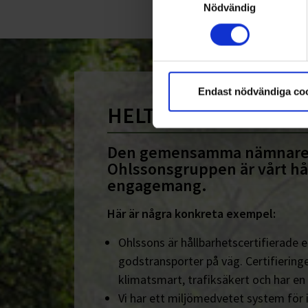
Nödvändig
Endast nödvändiga co
HELT ENKELT HÅLLB
Den gemensamma nämnare
Ohlssonsgruppen är vårt hå
engagemang.
Här är några konkreta exempel:
Ohlssons är hållbarhetscertifierade en
godstransporter på väg. Certifieringe
klimatsmart, trafiksäkert och har en
Vi har ett miljömedvetet system för 