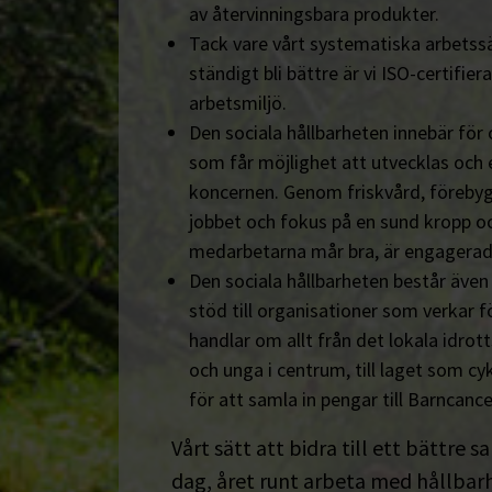
av återvinningsbara produkter.
Tack vare vårt systematiska arbetssä
ständigt bli bättre är vi ISO-certifiera
arbetsmiljö.
Den sociala hållbarheten innebär för
som får möjlighet att utvecklas och 
koncernen. Genom friskvård, föreby
jobbet och fokus på en sund kropp och s
medarbetarna mår bra, är engagerad
Den sociala hållbarheten består äve
stöd till organisationer som verkar fö
handlar om allt från det lokala idrot
och unga i centrum, till laget som cyk
för att samla in pengar till Barncanc
Vårt sätt att bidra till ett bättre s
dag, året runt arbeta med hållbarhe