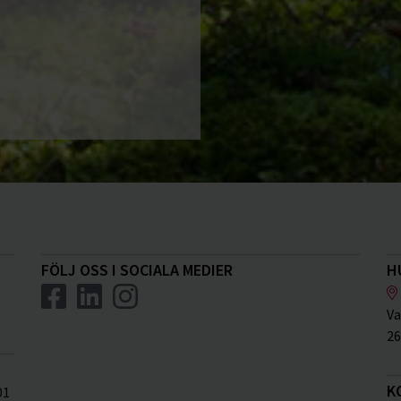
FÖLJ OSS I SOCIALA MEDIER
H
Va
26
K
01