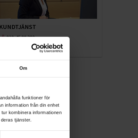
KUNDTJÄNST
010-45 00 200​
info@ohlssons.se
Om
andahålla funktioner för
n information från din enhet
 tur kombinera informationen
deras tjänster.