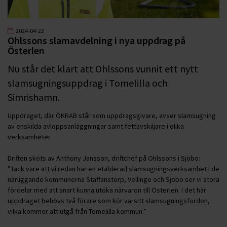
2024-04-22
Ohlssons slamavdelning i nya uppdrag på
Österlen
Nu står det klart att Ohlssons vunnit ett nytt
slamsugningsuppdrag i Tomelilla och
Simrishamn.
Uppdraget, där ÖKRAB står som uppdragsgivare, avser slamsugning
av enskilda avloppsanläggningar samt fettavskiljare i olika
verksamheter.
Driften sköts av Anthony Jansson, driftchef på Ohlssons i Sjöbo:
”Tack vare att vi redan har en etablerad slamsugningsverksamhet i de
närliggande kommunerna Staffanstorp, Vellinge och Sjöbo ser vi stora
fördelar med att snart kunna utöka närvaron till Österlen. I det här
uppdraget behövs två förare som kör varsitt slamsugningsfordon,
vilka kommer att utgå från Tomelilla kommun.”