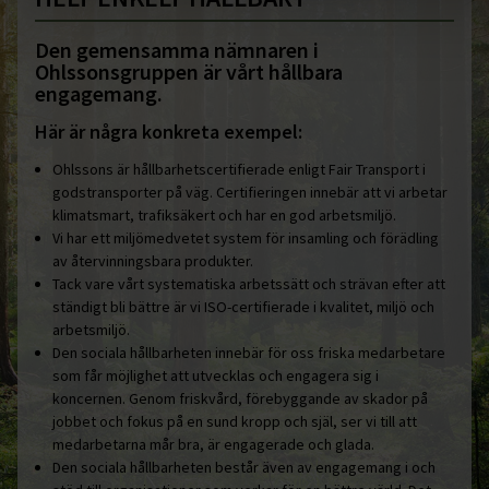
Den gemensamma nämnaren i
Ohlssonsgruppen är vårt hållbara
engagemang.
Här är några konkreta exempel:
Ohlssons är hållbarhetscertifierade enligt Fair Transport i
godstransporter på väg. Certifieringen innebär att vi arbetar
klimatsmart, trafiksäkert och har en god arbetsmiljö.
Vi har ett miljömedvetet system för insamling och förädling
av återvinningsbara produkter.
Tack vare vårt systematiska arbetssätt och strävan efter att
ständigt bli bättre är vi ISO-certifierade i kvalitet, miljö och
arbetsmiljö.
Den sociala hållbarheten innebär för oss friska medarbetare
som får möjlighet att utvecklas och engagera sig i
koncernen. Genom friskvård, förebyggande av skador på
jobbet och fokus på en sund kropp och själ, ser vi till att
medarbetarna mår bra, är engagerade och glada.
Den sociala hållbarheten består även av engagemang i och