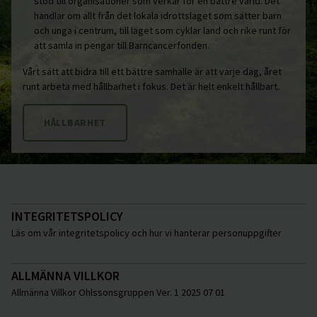
stöd till organisationer som verkar för en bättre värld. Det
handlar om allt från det lokala idrottslaget som sätter barn
och unga i centrum, till laget som cyklar land och rike runt för
att samla in pengar till Barncancerfonden.
Vårt sätt att bidra till ett bättre samhälle är att varje dag, året
runt arbeta med hållbarhet i fokus. Det är helt enkelt hållbart.
HÅLLBARHET
INTEGRITETSPOLICY
Läs om vår integritetspolicy och hur vi hanterar personuppgifter
ALLMÄNNA VILLKOR
Allmänna Villkor Ohlssonsgruppen Ver. 1 2025 07 01