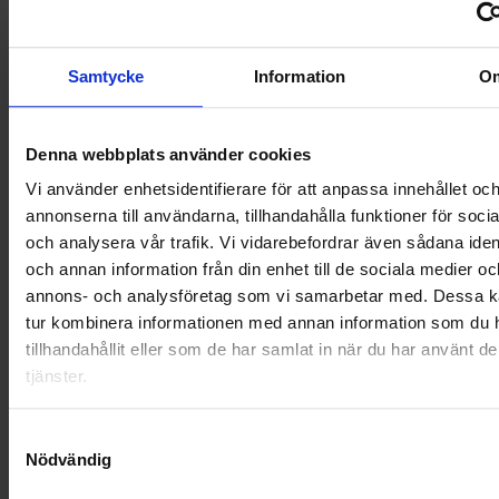
NYA UPPDRAG
OHLSSONS REGION MITT
Samtycke
Information
O
OHLSSONS REGION SYD
Denna webbplats använder cookies
OHLSSONS REGION VÄST
Vi använder enhetsidentifierare för att anpassa innehållet oc
annonserna till användarna, tillhandahålla funktioner för soci
OHLSSONSKOLLEGOR
och analysera vår trafik. Vi vidarebefordrar även sådana ident
RENHÅLLNING
och annan information från din enhet till de sociala medier oc
annons- och analysföretag som vi samarbetar med. Dessa ka
SAMARBETEN
tur kombinera informationen med annan information som du 
tillhandahållit eller som de har samlat in när du har använt d
SOCIALT ANSVAR
tjänster.
VELLINGE
Samtyckesval
Nödvändig