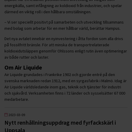
energikälla, samt infångning av koldioxid från industrier, och spelar
därmed en viktig roll i den hållbara omställningen.
– Vi ser speciellt positivt på samarbeten och utveckling tillsammans
med bolag som arbetar för en mer hållbar värld, berättar Hampus.
Det nya avtalet innebär en nyinvestering i åtta fordon som alla drivs
på fossilfritt bränsle. För att minska de transportrelaterade
koldioxidutsläppen genomför Ohlssons enligt rutin även optimeringar
av både rutter och laster.
Om Air Liquide
Air Liquide grundades i Frankrike 1902 och gjorde entré på den
svenska marknaden redan 1912, med en syrgasfabrik i Malmö. Idag är
Air Liquide världsledande inom gas, teknik och tjänster för industri
och sjukvård. Verksamheten finns i 72 länder och sysselsätter 67 000
medarbetare.
2023-03-09
Nytt renhållningsuppdrag med fyrfackskärl i
Uppsala