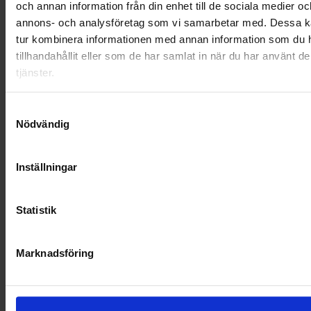
och annan information från din enhet till de sociala medier oc
OHLSSONS REGION SYD
annons- och analysföretag som vi samarbetar med. Dessa ka
tur kombinera informationen med annan information som du 
OHLSSONS REGION VÄST
tillhandahållit eller som de har samlat in när du har använt d
OHLSSONSKOLLEGOR
tjänster.
RENHÅLLNING
Samtyckesval
Nödvändig
SAMARBETEN
SOCIALT ANSVAR
Inställningar
VELLINGE
Statistik
Marknadsföring