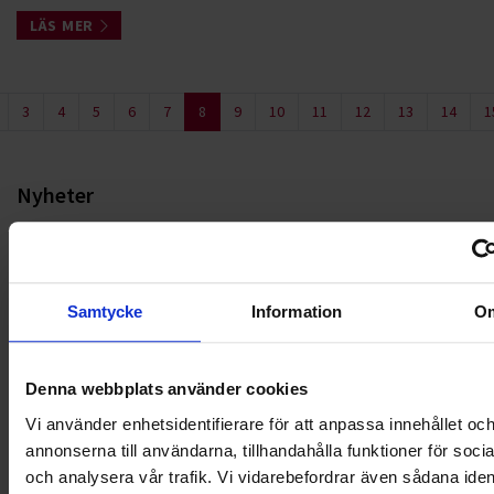
LÄS MER
3
4
5
6
7
8
9
10
11
12
13
14
1
Nyheter
ALLA
HÅLLBARHET
Samtycke
Information
O
LANDSKRONA
Denna webbplats använder cookies
NYA UPPDRAG
Vi använder enhetsidentifierare för att anpassa innehållet oc
annonserna till användarna, tillhandahålla funktioner för soci
OHLSSONS REGION MITT
och analysera vår trafik. Vi vidarebefordrar även sådana ident