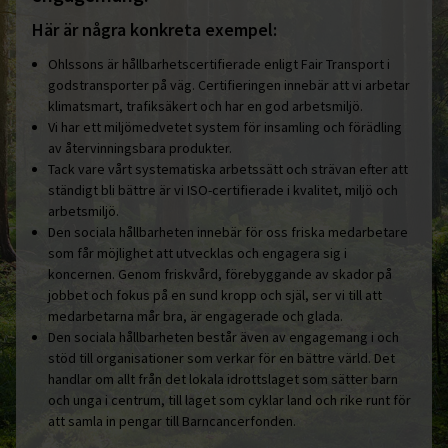
Här är några konkreta exempel:
Ohlssons är hållbarhetscertifierade enligt Fair Transport i
godstransporter på väg. Certifieringen innebär att vi arbetar
klimatsmart, trafiksäkert och har en god arbetsmiljö.
Vi har ett miljömedvetet system för insamling och förädling
av återvinningsbara produkter.
Tack vare vårt systematiska arbetssätt och strävan efter att
ständigt bli bättre är vi ISO-certifierade i kvalitet, miljö och
arbetsmiljö.
Den sociala hållbarheten innebär för oss friska medarbetare
som får möjlighet att utvecklas och engagera sig i
koncernen. Genom friskvård, förebyggande av skador på
jobbet och fokus på en sund kropp och själ, ser vi till att
medarbetarna mår bra, är engagerade och glada.
Den sociala hållbarheten består även av engagemang i och
stöd till organisationer som verkar för en bättre värld. Det
handlar om allt från det lokala idrottslaget som sätter barn
och unga i centrum, till laget som cyklar land och rike runt för
att samla in pengar till Barncancerfonden.