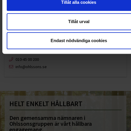
Tillåt alla cookies
Tillåt urval
Endast nödvändiga cookies
KUNDTJÄNST
010-45 00 200​
info@ohlssons.se
HELT ENKELT HÅLLBART
Den gemensamma nämnaren i
Ohlssonsgruppen är vårt hållbara
engagemang.