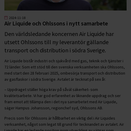
2024-11-18
Air Liquide och Ohlssons i nytt samarbete
Den världsledande koncernen Air Liquide har
utsett Ohlssons till ny leverantör gällande
transport och distribution i södra Sverige.
Air Liquide bistår industri och sjukvård med gas, teknik och tjänster i
72 länder. Som ett stöd till den svenska verksamheten ska Ohlssons,
med start den 28 februari 2025, ombesörja transport och distribution
av gasflaskor i södra Sverige. Avtalet är tecknat på sex år.
– Uppdraget ställer höga krav på såväl säkerhet- som
kvalitetsarbete. Vi har god erfarenhet av liknande uppdrag och ser
fram emot att tillämpa den i det nya samarbetet med Air Liquide,
säger Hampus Johansson, regionchef syd, Ohlssons AB.
Precis som för Ohlssons är hållbarhet en viktig del i Air Liquides
verksamhet, något som legat till grund för tecknandet av avtalet. Air
Liquide har en ledande position inom utveckling av vätgas som