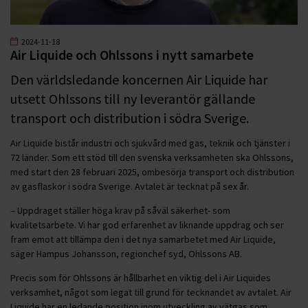
2024-11-18
Air Liquide och Ohlssons i nytt samarbete
Den världsledande koncernen Air Liquide har
utsett Ohlssons till ny leverantör gällande
transport och distribution i södra Sverige.
Air Liquide bistår industri och sjukvård med gas, teknik och tjänster i
72 länder. Som ett stöd till den svenska verksamheten ska Ohlssons,
med start den 28 februari 2025, ombesörja transport och distribution
av gasflaskor i södra Sverige. Avtalet är tecknat på sex år.
– Uppdraget ställer höga krav på såväl säkerhet- som
kvalitetsarbete. Vi har god erfarenhet av liknande uppdrag och ser
fram emot att tillämpa den i det nya samarbetet med Air Liquide,
säger Hampus Johansson, regionchef syd, Ohlssons AB.
Precis som för Ohlssons är hållbarhet en viktig del i Air Liquides
verksamhet, något som legat till grund för tecknandet av avtalet. Air
Liquide har en ledande position inom utveckling av vätgas som