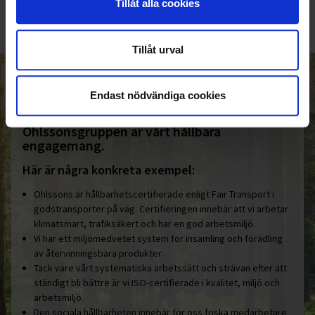
Tillåt alla cookies
Tillåt urval
HELT ENKELT HÅLLBART
Endast nödvändiga cookies
Den gemensamma nämnaren i
Ohlssonsgruppen är vårt hållbara
engagemang.
Här är några konkreta exempel:
Ohlssons är hållbarhetscertifierade enligt Fair Transport i
godstransporter på väg. Certifieringen innebär att vi arbetar
klimatsmart, trafiksäkert och har en god arbetsmiljö.
Vi har ett miljömedvetet system för insamling och förädling
av återvinningsbara produkter.
Tack vare vårt systematiska arbetssätt och strävan efter att
ständigt bli bättre är vi ISO-certifierade i kvalitet, miljö och
arbetsmiljö.
Den sociala hållbarheten innebär för oss friska medarbetare