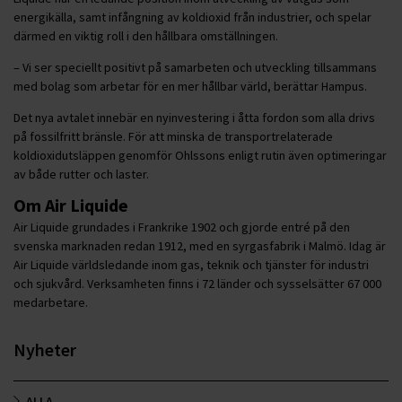
energikälla, samt infångning av koldioxid från industrier, och spelar
därmed en viktig roll i den hållbara omställningen.
– Vi ser speciellt positivt på samarbeten och utveckling tillsammans
med bolag som arbetar för en mer hållbar värld, berättar Hampus.
Det nya avtalet innebär en nyinvestering i åtta fordon som alla drivs
på fossilfritt bränsle. För att minska de transportrelaterade
koldioxidutsläppen genomför Ohlssons enligt rutin även optimeringar
av både rutter och laster.
Om Air Liquide
Air Liquide grundades i Frankrike 1902 och gjorde entré på den
svenska marknaden redan 1912, med en syrgasfabrik i Malmö. Idag är
Air Liquide världsledande inom gas, teknik och tjänster för industri
och sjukvård. Verksamheten finns i 72 länder och sysselsätter 67 000
medarbetare.
Nyheter
ALLA