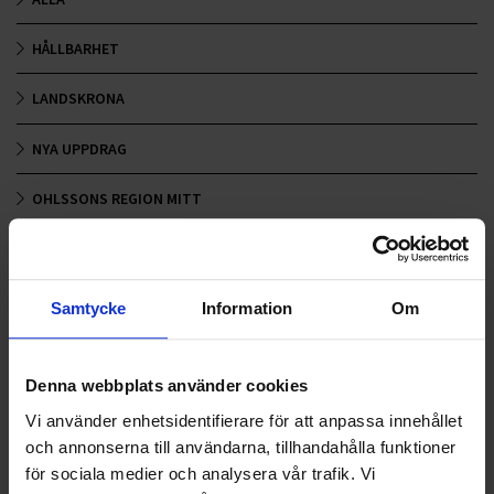
HÅLLBARHET
LANDSKRONA
NYA UPPDRAG
OHLSSONS REGION MITT
OHLSSONS REGION SYD
OHLSSONS REGION VÄST
Samtycke
Information
Om
OHLSSONSKOLLEGOR
Denna webbplats använder cookies
RENHÅLLNING
Vi använder enhetsidentifierare för att anpassa innehållet
och annonserna till användarna, tillhandahålla funktioner
SAMARBETEN
för sociala medier och analysera vår trafik. Vi