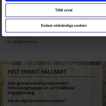
Tillåt urval
Endast nödvändiga cookies
KUNDTJÄNST
010-45 00 200​
info@ohlssons.se
HELT ENKELT HÅLLBART
Den gemensamma nämnaren i
Ohlssonsgruppen är vårt hållbara
engagemang.
Här är några konkreta exempel: