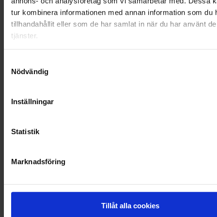
annons- och analysföretag som vi samarbetar med. Dessa ka
OHLSSONS REGION VÄST
tur kombinera informationen med annan information som du 
tillhandahållit eller som de har samlat in när du har använt d
OHLSSONSKOLLEGOR
tjänster.
RENHÅLLNING
Samtyckesval
SAMARBETEN
Nödvändig
SOCIALT ANSVAR
Inställningar
VELLINGE
Statistik
Marknadsföring
Tillåt alla cookies