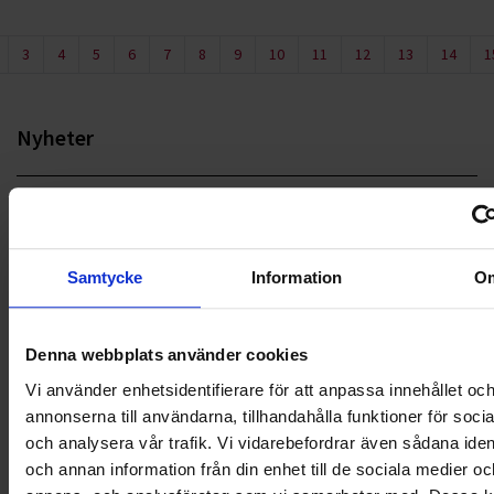
3
4
5
6
7
8
9
10
11
12
13
14
1
Nyheter
ALLA
HÅLLBARHET
Samtycke
Information
O
LANDSKRONA
NYA UPPDRAG
Denna webbplats använder cookies
Vi använder enhetsidentifierare för att anpassa innehållet oc
OHLSSONS REGION MITT
annonserna till användarna, tillhandahålla funktioner för soci
och analysera vår trafik. Vi vidarebefordrar även sådana ident
OHLSSONS REGION SYD
och annan information från din enhet till de sociala medier oc