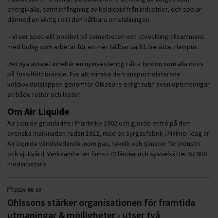
energikälla, samt infångning av koldioxid från industrier, och spelar
därmed en viktig roll i den hållbara omställningen.
– Vi ser speciellt positivt på samarbeten och utveckling tillsammans
med bolag som arbetar för en mer hållbar värld, berättar Hampus.
Det nya avtalet innebär en nyinvestering i åtta fordon som alla drivs
på fossilfritt bränsle. För att minska de transportrelaterade
koldioxidutsläppen genomför Ohlssons enligt rutin även optimeringar
av både rutter och laster.
Om Air Liquide
Air Liquide grundades i Frankrike 1902 och gjorde entré på den
svenska marknaden redan 1912, med en syrgasfabrik i Malmö. Idag är
Air Liquide världsledande inom gas, teknik och tjänster för industri
och sjukvård. Verksamheten finns i 72 länder och sysselsätter 67 000
medarbetare.
2026-08-03
Ohlssons stärker organisationen för framtida
utmaningar & möjligheter - utser två