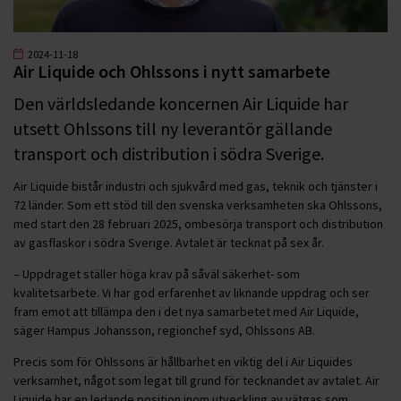
2024-11-18
Air Liquide och Ohlssons i nytt samarbete
Den världsledande koncernen Air Liquide har
utsett Ohlssons till ny leverantör gällande
transport och distribution i södra Sverige.
Air Liquide bistår industri och sjukvård med gas, teknik och tjänster i
72 länder. Som ett stöd till den svenska verksamheten ska Ohlssons,
med start den 28 februari 2025, ombesörja transport och distribution
av gasflaskor i södra Sverige. Avtalet är tecknat på sex år.
– Uppdraget ställer höga krav på såväl säkerhet- som
kvalitetsarbete. Vi har god erfarenhet av liknande uppdrag och ser
fram emot att tillämpa den i det nya samarbetet med Air Liquide,
säger Hampus Johansson, regionchef syd, Ohlssons AB.
Precis som för Ohlssons är hållbarhet en viktig del i Air Liquides
verksamhet, något som legat till grund för tecknandet av avtalet. Air
Liquide har en ledande position inom utveckling av vätgas som