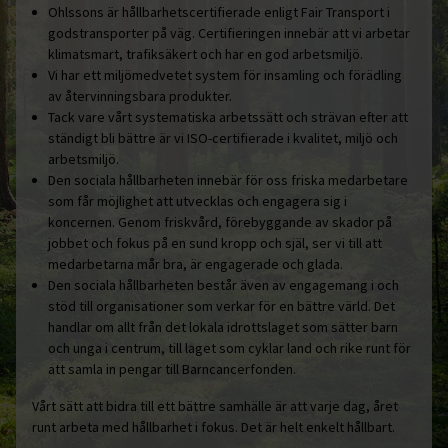
Ohlssons är hållbarhetscertifierade enligt Fair Transport i
godstransporter på väg. Certifieringen innebär att vi arbetar
klimatsmart, trafiksäkert och har en god arbetsmiljö.
Vi har ett miljömedvetet system för insamling och förädling
av återvinningsbara produkter.
Tack vare vårt systematiska arbetssätt och strävan efter att
ständigt bli bättre är vi ISO-certifierade i kvalitet, miljö och
arbetsmiljö.
Den sociala hållbarheten innebär för oss friska medarbetare
som får möjlighet att utvecklas och engagera sig i
koncernen. Genom friskvård, förebyggande av skador på
jobbet och fokus på en sund kropp och själ, ser vi till att
medarbetarna mår bra, är engagerade och glada.
Den sociala hållbarheten består även av engagemang i och
stöd till organisationer som verkar för en bättre värld. Det
handlar om allt från det lokala idrottslaget som sätter barn
och unga i centrum, till laget som cyklar land och rike runt för
att samla in pengar till Barncancerfonden.
Vårt sätt att bidra till ett bättre samhälle är att varje dag, året
runt arbeta med hållbarhet i fokus. Det är helt enkelt hållbart.