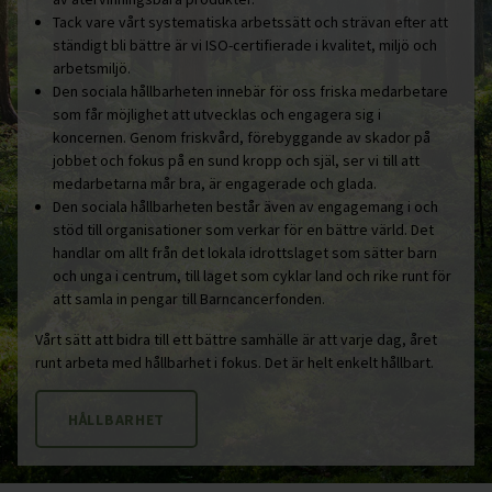
Tack vare vårt systematiska arbetssätt och strävan efter att
ständigt bli bättre är vi ISO-certifierade i kvalitet, miljö och
arbetsmiljö.
Den sociala hållbarheten innebär för oss friska medarbetare
som får möjlighet att utvecklas och engagera sig i
koncernen. Genom friskvård, förebyggande av skador på
jobbet och fokus på en sund kropp och själ, ser vi till att
medarbetarna mår bra, är engagerade och glada.
Den sociala hållbarheten består även av engagemang i och
stöd till organisationer som verkar för en bättre värld. Det
handlar om allt från det lokala idrottslaget som sätter barn
och unga i centrum, till laget som cyklar land och rike runt för
att samla in pengar till Barncancerfonden.
Vårt sätt att bidra till ett bättre samhälle är att varje dag, året
runt arbeta med hållbarhet i fokus. Det är helt enkelt hållbart.
HÅLLBARHET