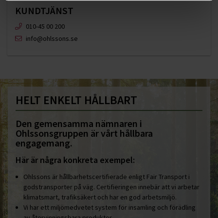
KUNDTJÄNST
010-45 00 200​
info@ohlssons.se
HELT ENKELT HÅLLBART
Den gemensamma nämnaren i
Ohlssonsgruppen är vårt hållbara
engagemang.
Här är några konkreta exempel:
Ohlssons är hållbarhetscertifierade enligt Fair Transport i
godstransporter på väg. Certifieringen innebär att vi arbetar
klimatsmart, trafiksäkert och har en god arbetsmiljö.
Vi har ett miljömedvetet system för insamling och förädling
av återvinningsbara produkter.