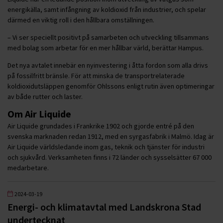
energikälla, samt infångning av koldioxid från industrier, och spelar
därmed en viktig roll i den hållbara omställningen.
– Vi ser speciellt positivt på samarbeten och utveckling tillsammans
med bolag som arbetar för en mer hållbar värld, berättar Hampus.
Det nya avtalet innebär en nyinvestering i åtta fordon som alla drivs
på fossilfritt bränsle. För att minska de transportrelaterade
koldioxidutsläppen genomför Ohlssons enligt rutin även optimeringar
av både rutter och laster.
Om Air Liquide
Air Liquide grundades i Frankrike 1902 och gjorde entré på den
svenska marknaden redan 1912, med en syrgasfabrik i Malmö. Idag är
Air Liquide världsledande inom gas, teknik och tjänster för industri
och sjukvård. Verksamheten finns i 72 länder och sysselsätter 67 000
medarbetare.
2024-03-19
Energi- och klimatavtal med Landskrona Stad
undertecknat