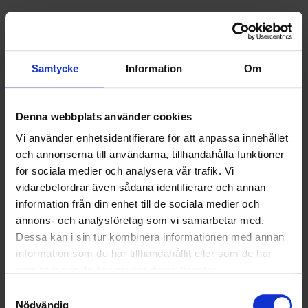
Nyheter
ALLA
Samtycke
Information
Om
HÅLLBARHET
Denna webbplats använder cookies
LANDSKRONA
Vi använder enhetsidentifierare för att anpassa innehållet
NYA UPPDRAG
och annonserna till användarna, tillhandahålla funktioner
för sociala medier och analysera vår trafik. Vi
OHLSSONS REGION MITT
vidarebefordrar även sådana identifierare och annan
information från din enhet till de sociala medier och
OHLSSONS REGION SYD
annons- och analysföretag som vi samarbetar med.
Dessa kan i sin tur kombinera informationen med annan
OHLSSONS REGION VÄST
information som du har tillhandahållit eller som de har
samlat in när du har använt deras tjänster.
OHLSSONSKOLLEGOR
Samtyckesval
Nödvändig