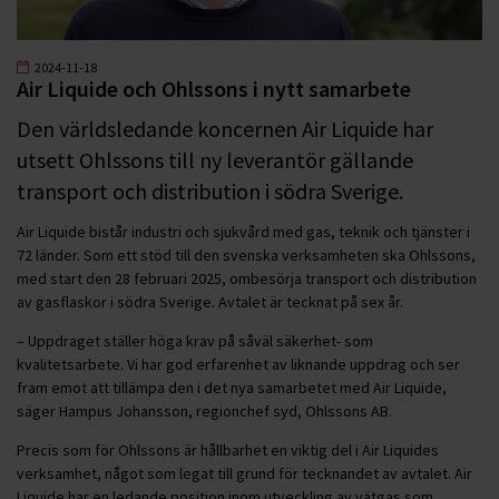
2024-11-18
Air Liquide och Ohlssons i nytt samarbete
Den världsledande koncernen Air Liquide har
utsett Ohlssons till ny leverantör gällande
transport och distribution i södra Sverige.
Air Liquide bistår industri och sjukvård med gas, teknik och tjänster i
72 länder. Som ett stöd till den svenska verksamheten ska Ohlssons,
med start den 28 februari 2025, ombesörja transport och distribution
av gasflaskor i södra Sverige. Avtalet är tecknat på sex år.
– Uppdraget ställer höga krav på såväl säkerhet- som
kvalitetsarbete. Vi har god erfarenhet av liknande uppdrag och ser
fram emot att tillämpa den i det nya samarbetet med Air Liquide,
säger Hampus Johansson, regionchef syd, Ohlssons AB.
Precis som för Ohlssons är hållbarhet en viktig del i Air Liquides
verksamhet, något som legat till grund för tecknandet av avtalet. Air
Liquide har en ledande position inom utveckling av vätgas som