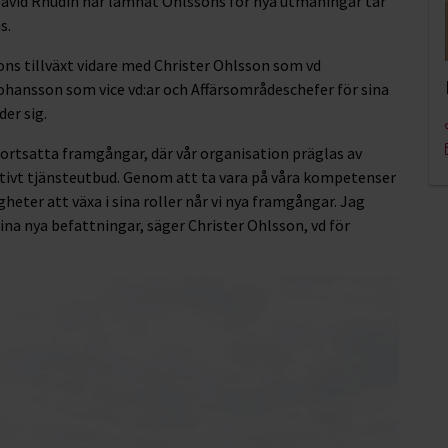
avid Rhudin har lämnat Ohlssons för nya utmaningar tar
s.
ons tillväxt vidare med Christer Ohlsson som vd
nsson som vice vd:ar och Affärsområdeschefer för sina
er sig.
fortsatta framgångar, där vår organisation präglas av
ativt tjänsteutbud. Genom att ta vara på våra kompetenser
heter att växa i sina roller når vi nya framgångar. Jag
ina nya befattningar, säger Christer Ohlsson, vd för