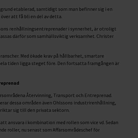
egrund etablerad, samtidigt som man befinner sig i en
ver att få bli en del av detta.
sons renhållningsentreprenader i synnerhet, är otroligt
 klassas därför som samhällsviktig verksamhet. Christer
 branscher. Med ökade krav på hållbarhet, smartare
hela tiden ligga steget före. Den fortsatta framgången är
treprenad
ärsområdena Återvinning, Transport och Entreprenad.
derar dessa områden även Ohlssons industrirenhållning,
ktar sig till den privata sektorn.
t ansvara i kombination med rollen som vice vd. Sedan
nde roller, nu senast som Affärsområdeschef för