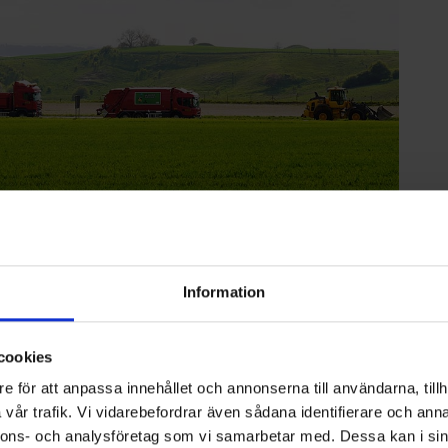
Information
oll som vice vd och Affärsområdeschef för Affärsområde
om vd på Nordisk Återvinning Service AB och har ägnat
cookies
som strategiska uppdrag inom renhållningsbranschen. Med
 och ledarskap träder Peter in i ett av Ohlssons mest
e för att anpassa innehållet och annonserna till användarna, tillh
vår trafik. Vi vidarebefordrar även sådana identifierare och anna
nnons- och analysföretag som vi samarbetar med. Dessa kan i sin