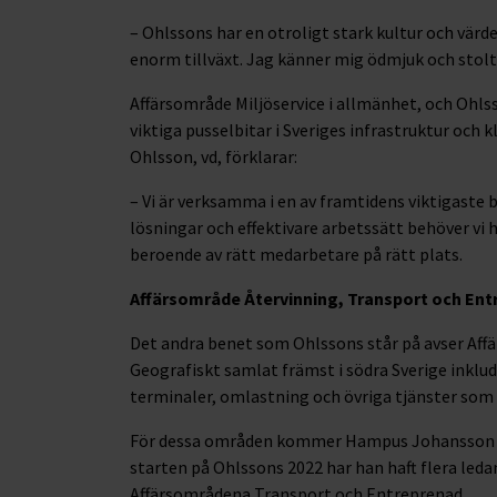
– Ohlssons har en otroligt stark kultur och värd
enorm tillväxt. Jag känner mig ödmjuk och stolt ö
Affärsområde Miljöservice i allmänhet, och Ohls
viktiga pusselbitar i Sveriges infrastruktur och
Ohlsson, vd, förklarar:
– Vi är verksamma i en av framtidens viktigaste
lösningar och effektivare arbetssätt behöver vi 
beroende av rätt medarbetare på rätt plats.
Affärsområde Återvinning, Transport och En
Det andra benet som Ohlssons står på avser Aff
Geografiskt samlat främst i södra Sverige inklu
terminaler, omlastning och övriga tjänster som ri
För dessa områden kommer Hampus Johansson at
starten på Ohlssons 2022 har han haft flera leda
Affärsområdena Transport och Entreprenad.