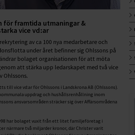
n för framtida utmaningar &
tarka vice vd:ar
rekrytering av ca 100 nya medarbetare och
ordonsflotta under året befinner sig Ohlssons på
örändrar bolaget organisationen för att möta
genom att stärka upp ledarskapet med två vice
v Ohlssons.
till vice vd:ar för Ohlssons i Landskrona AB (Ohlssons).
a kommunala uppdrag och hushållsrenhållning inom
ssons ansvarsområden sträcker sig över Affärsområdena
8 har bolaget vuxit från ett litet familjeföretag i
r närmare två miljarder kronor, där Christer varit