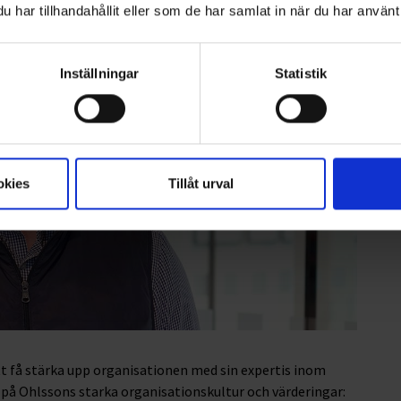
har tillhandahållit eller som de har samlat in när du har använt 
Inställningar
Statistik
okies
Tillåt urval
tt få stärka upp organisationen med sin expertis inom
ra på Ohlssons starka organisationskultur och värderingar: