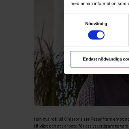
med annan information som du 
Samtyckesval
Nödvändig
Endast nödvändiga co
I sin nya roll på Ohlssons ser Peter fram emot a
tillväxt och att arbeta för att ytterligare ta va