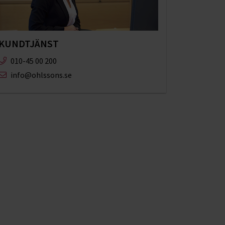
KUNDTJÄNST
010-45 00 200​
info@ohlssons.se