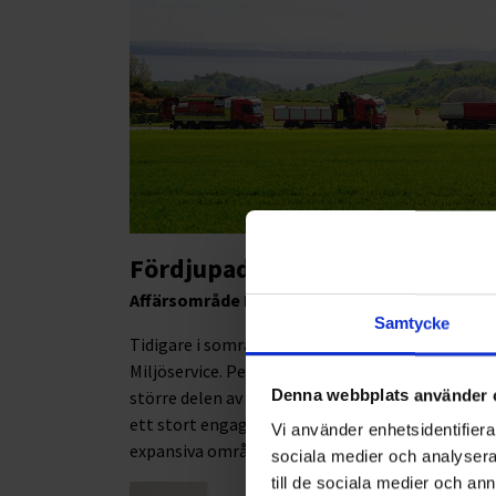
Fördjupad information
Affärsområde Miljöservice
Samtycke
Tidigare i somras påbörjade Peter Hultman sin r
Miljöservice. Peter kommer senast från rollen s
Denna webbplats använder 
större delen av sin karriär åt såväl operativa 
ett stort engagemang för verksamhetsutveckling
Vi använder enhetsidentifierar
expansiva områden.
sociala medier och analysera 
till de sociala medier och a