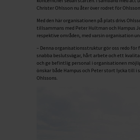
koncernchef sedan starten. I samband med att D
Christer Ohlsson nu åter över rodret för Ohlsson
Med den här organisationen på plats drivs Ohlss
tillsammans med Peter Hultman och Hampus Joha
respektive områden, med varsin organisation und
– Denna organisationsstruktur gör oss redo för 
snabba beslutsvägar, hårt arbete och ett kvalit
och ge befintlig personal i organisationen möjlig
önskar både Hampus och Peter stort lycka till i s
Ohlssons.