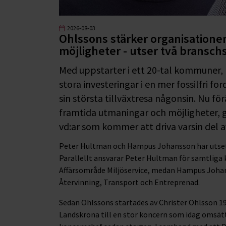
2026-08-03
Ohlssons stärker organisatione
möjligheter - utser två branschs
Med uppstarter i ett 20-tal kommuner, 
stora investeringar i en mer fossilfri f
sin största tillväxtresa någonsin. Nu f
framtida utmaningar och möjligheter, 
vd:ar som kommer att driva varsin del a
Peter Hultman och Hampus Johansson har utsetts 
Parallellt ansvarar Peter Hultman för samtlig
Affärsområde Miljöservice, medan Hampus Johan
Återvinning, Transport och Entreprenad.
Sedan Ohlssons startades av Christer Ohlsson 199
Landskrona till en stor koncern som idag omsätte