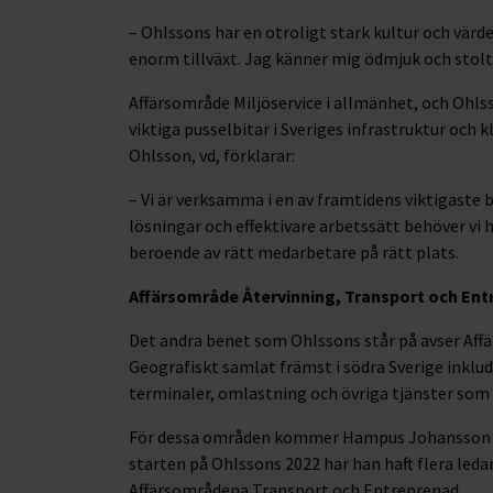
– Ohlssons har en otroligt stark kultur och värd
enorm tillväxt. Jag känner mig ödmjuk och stolt ö
Affärsområde Miljöservice i allmänhet, och Ohls
viktiga pusselbitar i Sveriges infrastruktur och
Ohlsson, vd, förklarar:
– Vi är verksamma i en av framtidens viktigaste
lösningar och effektivare arbetssätt behöver vi 
beroende av rätt medarbetare på rätt plats.
Affärsområde Återvinning, Transport och En
Det andra benet som Ohlssons står på avser Aff
Geografiskt samlat främst i södra Sverige inklu
terminaler, omlastning och övriga tjänster som ri
För dessa områden kommer Hampus Johansson at
starten på Ohlssons 2022 har han haft flera leda
Affärsområdena Transport och Entreprenad.