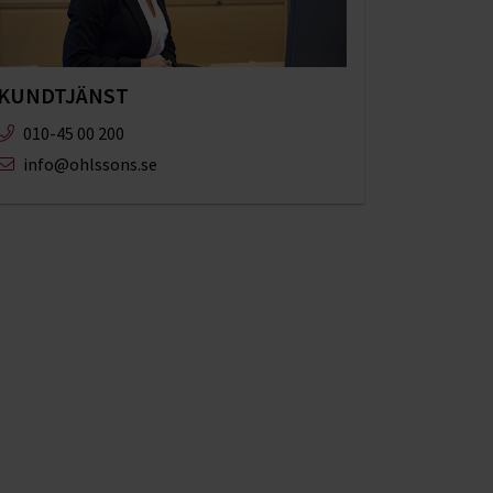
KUNDTJÄNST
010-45 00 200​
info@ohlssons.se