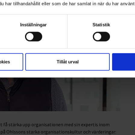
har tillhandahållit eller som de har samlat in när du har använt 
Inställningar
Statistik
okies
Tillåt urval
tt få stärka upp organisationen med sin expertis inom
ra på Ohlssons starka organisationskultur och värderingar: