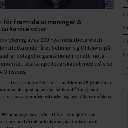
n för framtida utmaningar &
tarka vice vd:ar
rekrytering av ca 100 nya medarbetare och
ordonsflotta under året befinner sig Ohlssons på
örändrar bolaget organisationen för att möta
genom att stärka upp ledarskapet med två vice
v Ohlssons.
till vice vd:ar för Ohlssons i Landskrona AB (Ohlssons).
a kommunala uppdrag och hushållsrenhållning inom
ssons ansvarsområden sträcker sig över Affärsområdena
8 har bolaget vuxit från ett litet familjeföretag i
r närmare två miljarder kronor, där Christer varit