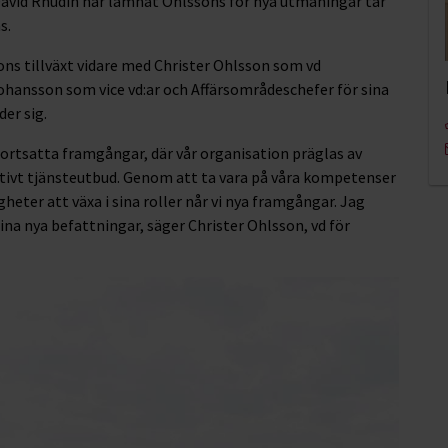
avid Rhudin har lämnat Ohlssons för nya utmaningar tar
s.
ons tillväxt vidare med Christer Ohlsson som vd
nsson som vice vd:ar och Affärsområdeschefer för sina
er sig.
fortsatta framgångar, där vår organisation präglas av
ativt tjänsteutbud. Genom att ta vara på våra kompetenser
heter att växa i sina roller når vi nya framgångar. Jag
ina nya befattningar, säger Christer Ohlsson, vd för