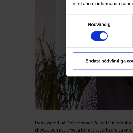
med annan information som du 
Samtyckesval
Nödvändig
Endast nödvändiga co
I sin nya roll på Ohlssons ser Peter fram emot a
tillväxt och att arbeta för att ytterligare ta va