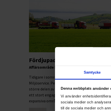
Fördjupad information
Affärsområde Miljöservice
Samtycke
Tidigare i somras påbörjade Peter Hultman sin r
Miljöservice. Peter kommer senast från rollen s
Denna webbplats använder 
större delen av sin karriär åt såväl operativa 
ett stort engagemang för verksamhetsutveckling
Vi använder enhetsidentifierar
expansiva områden.
sociala medier och analysera 
till de sociala medier och a