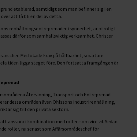
egrund etablerad, samtidigt som man befinner sig i en
ver att få bli en del av detta.
sons renhållningsentreprenader i synnerhet, är otroligt
 klassas därför som samhällsviktig verksamhet. Christer
 branscher. Med ökade krav på hållbarhet, smartare
hela tiden ligga steget före. Den fortsatta framgången är
treprenad
ärsområdena Återvinning, Transport och Entreprenad.
derar dessa områden även Ohlssons industrirenhållning,
ktar sig till den privata sektorn.
t ansvara i kombination med rollen som vice vd. Sedan
nde roller, nu senast som Affärsområdeschef för