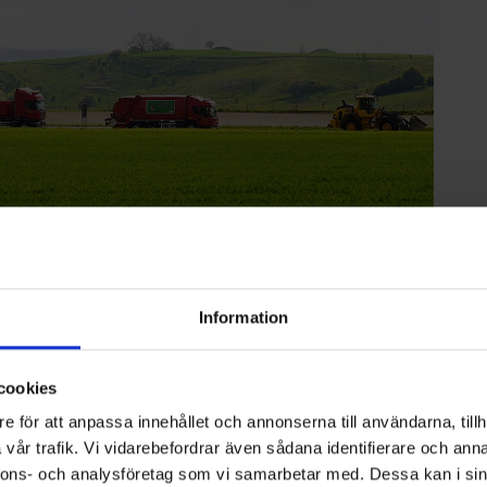
Information
oll som vice vd och Affärsområdeschef för Affärsområde
om vd på Nordisk Återvinning Service AB och har ägnat
cookies
som strategiska uppdrag inom renhållningsbranschen. Med
 och ledarskap träder Peter in i ett av Ohlssons mest
e för att anpassa innehållet och annonserna till användarna, tillh
vår trafik. Vi vidarebefordrar även sådana identifierare och anna
nnons- och analysföretag som vi samarbetar med. Dessa kan i sin