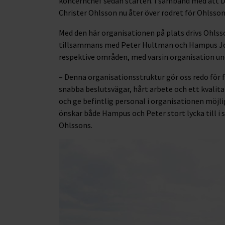
koncernchef sedan starten. I samband med att D
Christer Ohlsson nu åter över rodret för Ohlsson
Med den här organisationen på plats drivs Ohlss
tillsammans med Peter Hultman och Hampus Joha
respektive områden, med varsin organisation und
– Denna organisationsstruktur gör oss redo för 
snabba beslutsvägar, hårt arbete och ett kvalit
och ge befintlig personal i organisationen möjlig
önskar både Hampus och Peter stort lycka till i s
Ohlssons.