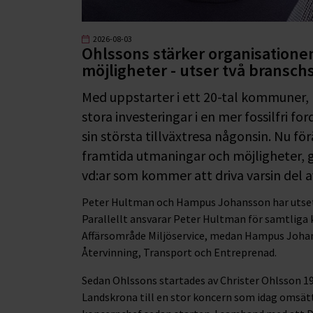
2026-08-03
Ohlssons stärker organisatione
möjligheter - utser två branschs
Med uppstarter i ett 20-tal kommuner, 
stora investeringar i en mer fossilfri f
sin största tillväxtresa någonsin. Nu f
framtida utmaningar och möjligheter, 
vd:ar som kommer att driva varsin del a
Peter Hultman och Hampus Johansson har utsetts 
Parallellt ansvarar Peter Hultman för samtlig
Affärsområde Miljöservice, medan Hampus Johan
Återvinning, Transport och Entreprenad.
Sedan Ohlssons startades av Christer Ohlsson 199
Landskrona till en stor koncern som idag omsätte