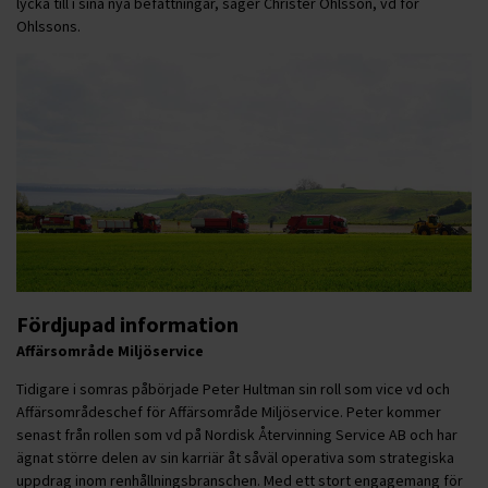
lycka till i sina nya befattningar, säger Christer Ohlsson, vd för
Ohlssons.
Fördjupad information
Affärsområde Miljöservice
Tidigare i somras påbörjade Peter Hultman sin roll som vice vd och
Affärsområdeschef för Affärsområde Miljöservice. Peter kommer
senast från rollen som vd på Nordisk Återvinning Service AB och har
ägnat större delen av sin karriär åt såväl operativa som strategiska
uppdrag inom renhållningsbranschen. Med ett stort engagemang för