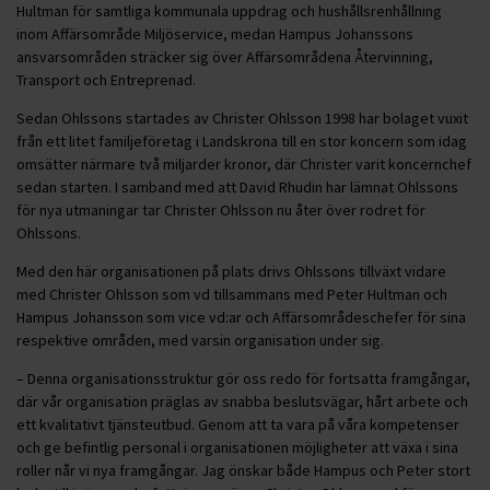
Hultman för samtliga kommunala uppdrag och hushållsrenhållning
inom Affärsområde Miljöservice, medan Hampus Johanssons
ansvarsområden sträcker sig över Affärsområdena Återvinning,
Transport och Entreprenad.
Sedan Ohlssons startades av Christer Ohlsson 1998 har bolaget vuxit
från ett litet familjeföretag i Landskrona till en stor koncern som idag
omsätter närmare två miljarder kronor, där Christer varit koncernchef
sedan starten. I samband med att David Rhudin har lämnat Ohlssons
för nya utmaningar tar Christer Ohlsson nu åter över rodret för
Ohlssons.
Med den här organisationen på plats drivs Ohlssons tillväxt vidare
med Christer Ohlsson som vd tillsammans med Peter Hultman och
Hampus Johansson som vice vd:ar och Affärsområdeschefer för sina
respektive områden, med varsin organisation under sig.
– Denna organisationsstruktur gör oss redo för fortsatta framgångar,
där vår organisation präglas av snabba beslutsvägar, hårt arbete och
ett kvalitativt tjänsteutbud. Genom att ta vara på våra kompetenser
och ge befintlig personal i organisationen möjligheter att växa i sina
roller når vi nya framgångar. Jag önskar både Hampus och Peter stort