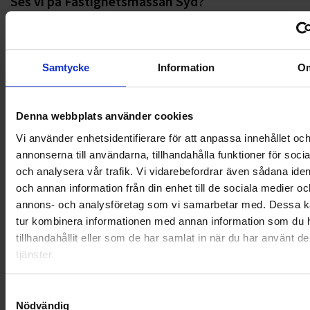
Ses vi på Fastighetsmässan Syd?
LÄS MER
Samtycke
Information
O
2020-02-03
Staffanstorp- nu kör vi!
Denna webbplats använder cookies
LÄS MER
Vi använder enhetsidentifierare för att anpassa innehållet oc
annonserna till användarna, tillhandahålla funktioner för soci
2020-01-21
och analysera vår trafik. Vi vidarebefordrar även sådana ident
Ses vi på Fastighet2020 i Landskrona?
och annan information från din enhet till de sociala medier oc
annons- och analysföretag som vi samarbetar med. Dessa ka
LÄS MER
tur kombinera informationen med annan information som du 
tillhandahållit eller som de har samlat in när du har använt d
2020-01-14
tjänster.
Ohlssons vinner avfallsinsamlingen i Sigtuna,
Håbo, Knivsta och Upplands-Bro
Samtyckesval
Nödvändig