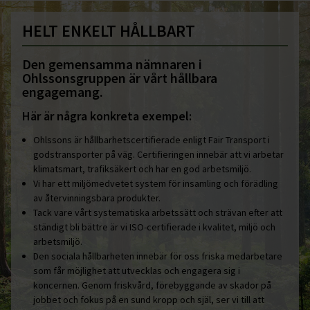
HELT ENKELT HÅLLBART
Den gemensamma nämnaren i
Ohlssonsgruppen är vårt hållbara
engagemang.
Här är några konkreta exempel:
Ohlssons är hållbarhetscertifierade enligt Fair Transport i
godstransporter på väg. Certifieringen innebär att vi arbetar
klimatsmart, trafiksäkert och har en god arbetsmiljö.
Vi har ett miljömedvetet system för insamling och förädling
av återvinningsbara produkter.
Tack vare vårt systematiska arbetssätt och strävan efter att
ständigt bli bättre är vi ISO-certifierade i kvalitet, miljö och
arbetsmiljö.
Den sociala hållbarheten innebär för oss friska medarbetare
som får möjlighet att utvecklas och engagera sig i
koncernen. Genom friskvård, förebyggande av skador på
jobbet och fokus på en sund kropp och själ, ser vi till att