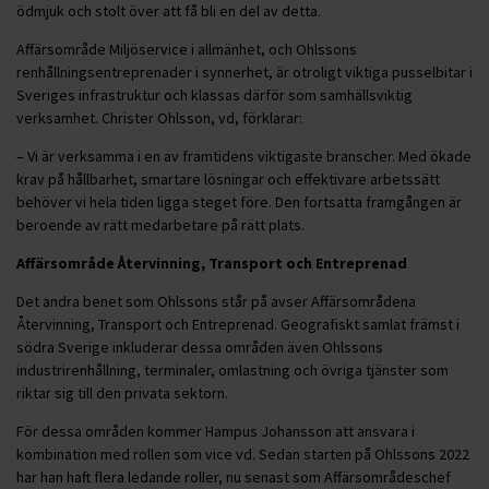
ödmjuk och stolt över att få bli en del av detta.
Affärsområde Miljöservice i allmänhet, och Ohlssons
renhållningsentreprenader i synnerhet, är otroligt viktiga pusselbitar i
Sveriges infrastruktur och klassas därför som samhällsviktig
verksamhet. Christer Ohlsson, vd, förklarar:
– Vi är verksamma i en av framtidens viktigaste branscher. Med ökade
krav på hållbarhet, smartare lösningar och effektivare arbetssätt
behöver vi hela tiden ligga steget före. Den fortsatta framgången är
beroende av rätt medarbetare på rätt plats.
Affärsområde Återvinning, Transport och Entreprenad
Det andra benet som Ohlssons står på avser Affärsområdena
Återvinning, Transport och Entreprenad. Geografiskt samlat främst i
södra Sverige inkluderar dessa områden även Ohlssons
industrirenhållning, terminaler, omlastning och övriga tjänster som
riktar sig till den privata sektorn.
För dessa områden kommer Hampus Johansson att ansvara i
kombination med rollen som vice vd. Sedan starten på Ohlssons 2022
har han haft flera ledande roller, nu senast som Affärsområdeschef