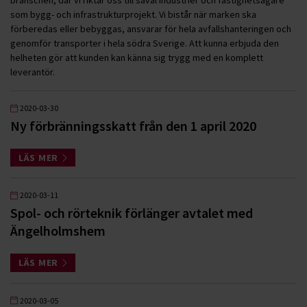
branschen, där vi riktar oss till såväl industrier och fastighetsägare
som bygg- och infrastrukturprojekt. Vi bistår när marken ska
förberedas eller bebyggas, ansvarar för hela avfallshanteringen och
genomför transporter i hela södra Sverige. Att kunna erbjuda den
helheten gör att kunden kan känna sig trygg med en komplett
leverantör.
2020-03-30
Ny förbränningsskatt från den 1 april 2020
LÄS MER
2020-03-11
Spol- och rörteknik förlänger avtalet med
Ängelholmshem
LÄS MER
2020-03-05