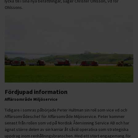
lycka till i sina nya befattningar, säger Christer Ohlsson, vd för
Ohlssons.
Fördjupad information
Affärsområde Miljöservice
Tidigare i somras påbörjade Peter Hultman sin roll som vice vd och
Affärsområdeschef för Affärsområde Miljöservice. Peter kommer
senast från rollen som vd på Nordisk Återvinning Service AB och har
ägnat större delen av sin karriär åt såväl operativa som strategiska
uppdrag inom renhållningsbranschen. Med ett stort engagemang för