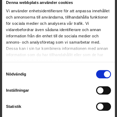
för Affärsområdena Transport och Entreprenad.
Denna webbplats använder cookies
Vi använder enhetsidentifierare för att anpassa innehållet
och annonserna till användarna, tillhandahålla funktioner
för sociala medier och analysera vår trafik. Vi
vidarebefordrar även sådana identifierare och annan
information från din enhet till de sociala medier och
annons- och analysföretag som vi samarbetar med.
Dessa kan i sin tur kombinera informationen med annan
information som du har tillhandahållit eller som de har
samlat in när du har använt deras tjänster.
Samtyckesval
Nödvändig
– Vi har en stark och väldigt erfaren organisation inom Återvinning,
Transport och Entreprenad och jag ser fram emot att fortsätta
utveckla verksamheten inom både befintliga och nya områden.
Inställningar
Det som driver Hampus i den fortsatta utvecklingen är främst att
kunna erbjuda kunderna helheten:
Statistik
– Det breda tjänsteutbudet som vi kan erbjuda våra kunder är unikt i