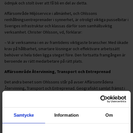
ödmjuk och stolt över att få bli en del av detta.
Affärsområde Miljöservice i allmänhet, och Ohlssons
renhållningsentreprenader i synnerhet, är otroligt viktiga pusselbitar i
Sveriges infrastruktur och klassas därför som samhällsviktig
verksamhet. Christer Ohlsson, vd, förklarar:
– Vi är verksamma i en av framtidens viktigaste branscher. Med ökade
krav på hållbarhet, smartare lösningar och effektivare arbetssätt
behöver vi hela tiden ligga steget före. Den fortsatta framgången är
beroende av rätt medarbetare på rätt plats.
Affärsområde Återvinning, Transport och Entreprenad
Det andra benet som Ohlssons står på avser Affärsområdena
Återvinning, Transport och Entreprenad. Geografiskt samlat främst i
södra Sverige inkluderar dessa områden även Ohlssons
industrirenhållning, terminaler, omlastning och övriga tjänster som
riktar sig till den privata sektorn.
Samtycke
Information
Om
För dessa områden kommer Hampus Johansson att ansvara i
kombination med rollen som vice vd. Sedan starten på Ohlssons 2022
har han haft flera ledande roller, nu senast som Affärsområdeschef