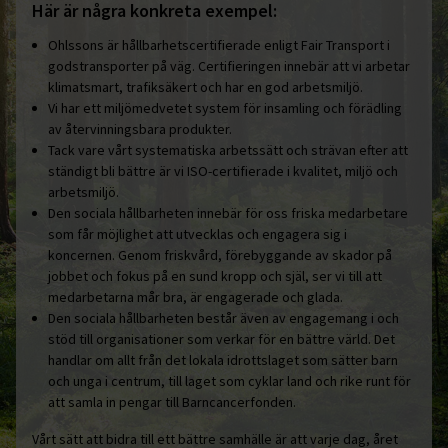
Här är några konkreta exempel:
Ohlssons är hållbarhetscertifierade enligt Fair Transport i
godstransporter på väg. Certifieringen innebär att vi arbetar
klimatsmart, trafiksäkert och har en god arbetsmiljö.
Vi har ett miljömedvetet system för insamling och förädling
av återvinningsbara produkter.
Tack vare vårt systematiska arbetssätt och strävan efter att
ständigt bli bättre är vi ISO-certifierade i kvalitet, miljö och
arbetsmiljö.
Den sociala hållbarheten innebär för oss friska medarbetare
som får möjlighet att utvecklas och engagera sig i
koncernen. Genom friskvård, förebyggande av skador på
jobbet och fokus på en sund kropp och själ, ser vi till att
medarbetarna mår bra, är engagerade och glada.
Den sociala hållbarheten består även av engagemang i och
stöd till organisationer som verkar för en bättre värld. Det
handlar om allt från det lokala idrottslaget som sätter barn
och unga i centrum, till laget som cyklar land och rike runt för
att samla in pengar till Barncancerfonden.
Vårt sätt att bidra till ett bättre samhälle är att varje dag, året