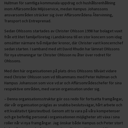
Hultman för samtliga kommunala uppdrag och hushållsrenhållning
inom Affärsområde Miljöservice, medan Hampus Johanssons
ansvarsområden sträcker sig över Affärsområdena Återvinning,
Transport och Entreprenad.
Sedan Ohlssons startades av Christer Ohlsson 1998 har bolaget vuxit
från ett litet familjeföretag i Landskrona till en stor koncern som idag
omsätter närmare två miljarder kronor, där Christer varit koncernchef
sedan starten. I samband med att David Rhudin har lämnat Ohlssons
för nya utmaningar tar Christer Ohlsson nu åter över rodret för
Ohlssons.
Med den här organisationen på plats drivs Ohlssons tillväxt vidare
med Christer Ohlsson som vd tillsammans med Peter Hultman och
Hampus Johansson som vice vd:ar och Affärsområdeschefer för sina
respektive områden, med varsin organisation under sig.
– Denna organisationsstruktur gör oss redo för fortsatta framgångar,
där vår organisation präglas av snabba beslutsvägar, hårt arbete och
ett kvalitativt tjänsteutbud. Genom att ta vara på våra kompetenser
och ge befintlig personal i organisationen möjligheter att växa i sina
roller når vi nya framgångar. Jag önskar både Hampus och Peter stort