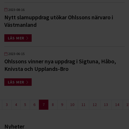
2023-08-16
Nytt slamuppdrag utökar Ohlssons närvaro i
Västmanland
LÄS MER
2023-06-15
Ohlssons vinner nya uppdrag i Sigtuna, Håbo,
Knivsta och Upplands-Bro
LÄS MER
3
4
5
6
7
8
9
10
11
12
13
14
1
Nyheter