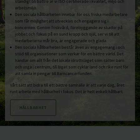
ständigt bli bättre är vi ISO-certifierade i kvalitet, miljö och
arbetsmiljö.
Den sociala hållbarheten innebär för oss friska medarbetare
som får möjlighet att utvecklas och engagera sig i
koncernen. Genom friskvård, förebyggande av skador på
jobbet och fokus på en sund kropp och själ, ser vi till att
medarbetarna mår bra, är engagerade och glada.
Den sociala hållbarheten består även av engagemang i och
stöd till organisationer som verkar för en bättre värld. Det
handlar om allt från det lokala idrottslaget som sätter barn
och unga i centrum, till laget som cyklar land och rike runt för
att samla in pengar till Barncancerfonden.
Vårt sätt att bidra till ett bättre samhälle är att varje dag, året
runt arbeta med hållbarhet i fokus. Det är helt enkelt hållbart.
HÅLLBARHET