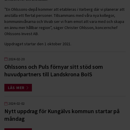
”En Ohlssons-depå kommer att etableras i Varberg där vi planerar att
anställa ett flertal personer. Tillsammans med våra nya kollegor,
kommuninvånarna och Vivab ser vi fram emot att vara med och skapa
en ännu mer hållbar region”, säger Christer Ohlsson, koncernchef
Ohlssons Invest AB.
Uppdraget startar den 1 oktober 2021.
2024-02-20
Ohlssons och Puls förnyar sitt stöd som
huvudpartners till Landskrona BoIS
LÄS MER
2024-02-02
Nytt uppdrag för Kungälvs kommun startar på
måndag