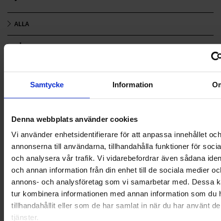
ALLA
HÅLLBARHET
LANDSKRONA
Samtycke
Information
O
NYA UPPDRAG
OHLSSONS REGION MITT
Denna webbplats använder cookies
Vi använder enhetsidentifierare för att anpassa innehållet oc
OHLSSONS REGION SYD
annonserna till användarna, tillhandahålla funktioner för soci
OHLSSONS REGION VÄST
och analysera vår trafik. Vi vidarebefordrar även sådana ident
och annan information från din enhet till de sociala medier oc
OHLSSONSKOLLEGOR
annons- och analysföretag som vi samarbetar med. Dessa ka
tur kombinera informationen med annan information som du 
RENHÅLLNING
tillhandahållit eller som de har samlat in när du har använt d
tjänster.