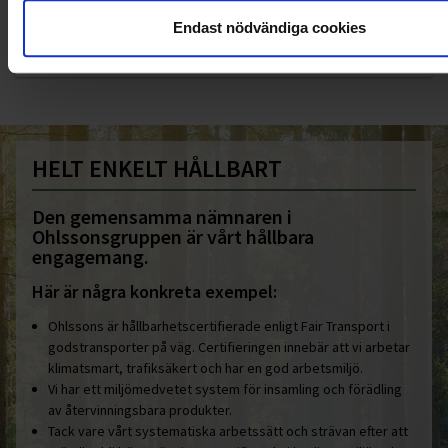
010-45 00 200​
Endast nödvändiga cookies
info@ohlssons.se
HELT ENKELT HÅLLBART
Den gemensamma nämnaren i
Ohlssonsgruppen är vårt hållbara
engagemang.
Här är några konkreta exempel:
Ohlssons är hållbarhetscertifierade enligt Fair Transport i
godstransporter på väg. Certifieringen innebär att vi arbetar
klimatsmart, trafiksäkert och har en god arbetsmiljö.
Vi har ett miljömedvetet system för insamling och förädling
av återvinningsbara produkter.
Tack vare vårt systematiska arbetssätt och strävan efter att