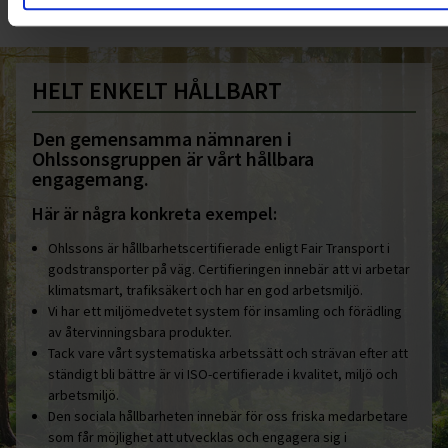
HELT ENKELT HÅLLBART
Den gemensamma nämnaren i
Ohlssonsgruppen är vårt hållbara
engagemang.
Här är några konkreta exempel:
Ohlssons är hållbarhetscertifierade enligt Fair Transport i
godstransporter på väg. Certifieringen innebär att vi arbetar
klimatsmart, trafiksäkert och har en god arbetsmiljö.
Vi har ett miljömedvetet system för insamling och förädling
av återvinningsbara produkter.
Tack vare vårt systematiska arbetssätt och strävan efter att
ständigt bli bättre är vi ISO-certifierade i kvalitet, miljö och
arbetsmiljö.
Den sociala hållbarheten innebär för oss friska medarbetare
som får möjlighet att utvecklas och engagera sig i