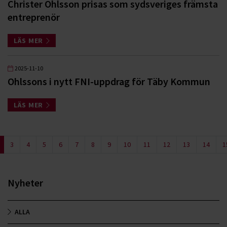
Christer Ohlsson prisas som sydsveriges främsta
entreprenör
LÄS MER
2025-11-10
Ohlssons i nytt FNI-uppdrag för Täby Kommun
LÄS MER
3
4
5
6
7
8
9
10
11
12
13
14
1
Nyheter
ALLA