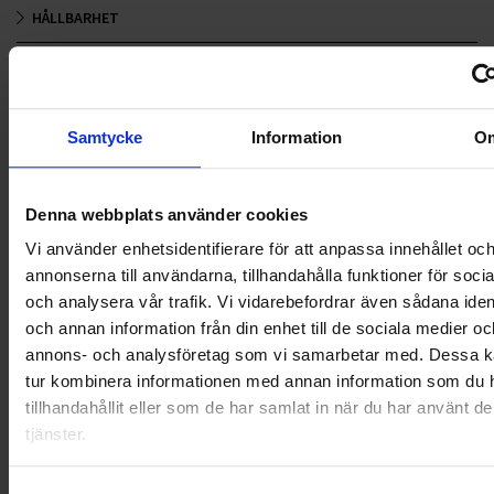
HÅLLBARHET
LANDSKRONA
NYA UPPDRAG
Samtycke
Information
O
OHLSSONS REGION MITT
Denna webbplats använder cookies
OHLSSONS REGION SYD
Vi använder enhetsidentifierare för att anpassa innehållet oc
OHLSSONS REGION VÄST
annonserna till användarna, tillhandahålla funktioner för soci
och analysera vår trafik. Vi vidarebefordrar även sådana ident
OHLSSONSKOLLEGOR
och annan information från din enhet till de sociala medier oc
annons- och analysföretag som vi samarbetar med. Dessa ka
RENHÅLLNING
tur kombinera informationen med annan information som du 
tillhandahållit eller som de har samlat in när du har använt d
SAMARBETEN
tjänster.
SOCIALT ANSVAR