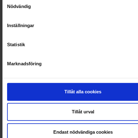
Samtyckesval
VELLINGE
Nödvändig
Inställningar
Statistik
Marknadsföring
Tillåt alla cookies
KUNDTJÄNST
Tillåt urval
010-45 00 200​
info@ohlssons.se
Endast nödvändiga cookies