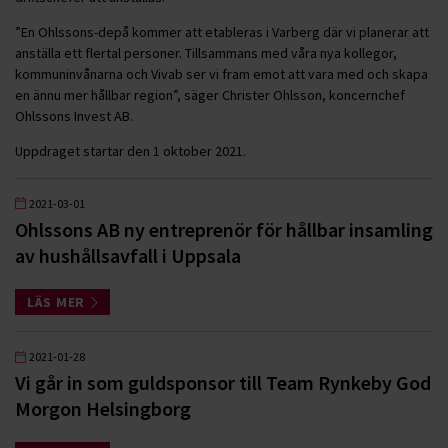
”En Ohlssons-depå kommer att etableras i Varberg där vi planerar att
anställa ett flertal personer. Tillsammans med våra nya kollegor,
kommuninvånarna och Vivab ser vi fram emot att vara med och skapa
en ännu mer hållbar region”, säger Christer Ohlsson, koncernchef
Ohlssons Invest AB.
Uppdraget startar den 1 oktober 2021.
2021-03-01
Ohlssons AB ny entreprenör för hållbar insamling
av hushållsavfall i Uppsala
LÄS MER
2021-01-28
Vi går in som guldsponsor till Team Rynkeby God
Morgon Helsingborg