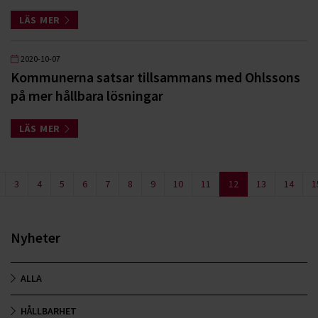
LÄS MER
2020-10-07
Kommunerna satsar tillsammans med Ohlssons
på mer hållbara lösningar
LÄS MER
3
4
5
6
7
8
9
10
11
12
13
14
1
Nyheter
ALLA
HÅLLBARHET