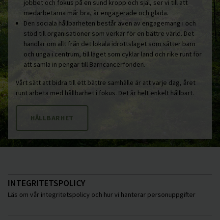
jobbet och fokus på en sund kropp och själ, ser vi till att
medarbetarna mår bra, är engagerade och glada.
Den sociala hållbarheten består även av engagemang i och
stöd till organisationer som verkar för en bättre värld. Det
handlar om allt från det lokala idrottslaget som sätter barn
och unga i centrum, till laget som cyklar land och rike runt för
att samla in pengar till Barncancerfonden.
Vårt sätt att bidra till ett bättre samhälle är att varje dag, året
runt arbeta med hållbarhet i fokus. Det är helt enkelt hållbart.
HÅLLBARHET
INTEGRITETSPOLICY
Läs om vår integritetspolicy och hur vi hanterar personuppgifter