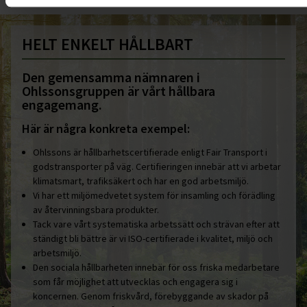
HELT ENKELT HÅLLBART
Den gemensamma nämnaren i
Ohlssonsgruppen är vårt hållbara
engagemang.
Här är några konkreta exempel:
Ohlssons är hållbarhetscertifierade enligt Fair Transport i
godstransporter på väg. Certifieringen innebär att vi arbetar
klimatsmart, trafiksäkert och har en god arbetsmiljö.
Vi har ett miljömedvetet system för insamling och förädling
av återvinningsbara produkter.
Tack vare vårt systematiska arbetssätt och strävan efter att
ständigt bli bättre är vi ISO-certifierade i kvalitet, miljö och
arbetsmiljö.
Den sociala hållbarheten innebär för oss friska medarbetare
som får möjlighet att utvecklas och engagera sig i
koncernen. Genom friskvård, förebyggande av skador på