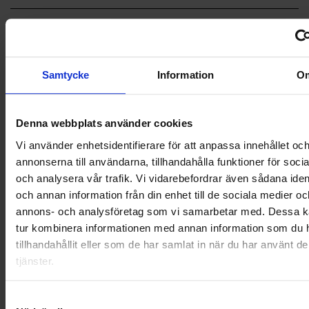
LANDSKRONA
NYA UPPDRAG
Samtycke
Information
O
OHLSSONS REGION MITT
OHLSSONS REGION SYD
Denna webbplats använder cookies
Vi använder enhetsidentifierare för att anpassa innehållet oc
OHLSSONS REGION VÄST
annonserna till användarna, tillhandahålla funktioner för soci
och analysera vår trafik. Vi vidarebefordrar även sådana ident
OHLSSONSKOLLEGOR
och annan information från din enhet till de sociala medier oc
RENHÅLLNING
annons- och analysföretag som vi samarbetar med. Dessa ka
tur kombinera informationen med annan information som du 
SAMARBETEN
tillhandahållit eller som de har samlat in när du har använt d
tjänster.
SOCIALT ANSVAR
Samtyckesval
VELLINGE