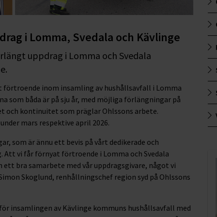
drag i Lomma, Svedala och Kävlinge
örlängt uppdrag i Lomma och Svedala
e.
at förtroende inom insamling av hushållsavfall i Lomma
 som båda är på sju år, med möjliga förlängningar på
itet och kontinuitet som präglar Ohlssons arbete.
der mars respektive april 2026.
gar, som är ännu ett bevis på vårt dedikerade och
 Att vi får förnyat förtroende i Lomma och Svedala
 ett bra samarbete med vår uppdragsgivare, något vi
ger Simon Skoglund, renhållningschef region syd på Ohlssons
 för insamlingen av Kävlinge kommuns hushållsavfall med