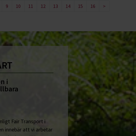
9
10
11
12
13
14
15
16
>
ART
n i
llbara
ligt Fair Transport i
n innebär att vi arbetar