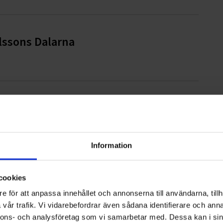
lssons Dalarna
start i 14 kommuner
Information
järnfonden
cookies
e för att anpassa innehållet och annonserna till användarna, tillh
vår trafik. Vi vidarebefordrar även sådana identifierare och anna
nnons- och analysföretag som vi samarbetar med. Dessa kan i sin