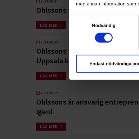
2023-10-17
med annan information som du 
Ohlssons tecknar ramavtal me
Samtyckesval
LÄS MER
Nödvändig
2023-10-12
Ohlssons tecknar ramavtal för 
Uppsala kommun
Endast nödvändiga co
LÄS MER
2023-10-02
Ohlssons är ansvarig entrepren
igen!
LÄS MER