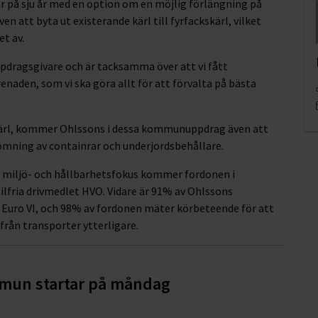
r på sju år med en option om en möjlig förlängning på
n att byta ut existerande kärl till fyrfackskärl, vilket
t av.
dragsgivare och är tacksamma över att vi fått
naden, som vi ska göra allt för att förvalta på bästa
skärl, kommer Ohlssons i dessa kommunuppdrag även att
ömning av containrar och underjordsbehållare.
a miljö- och hållbarhetsfokus kommer fordonen i
ilfria drivmedlet HVO. Vidare är 91% av Ohlssons
, Euro VI, och 98% av fordonen mäter körbeteende för att
från transporter ytterligare.
mmun startar på måndag