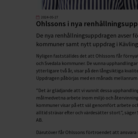
2024-05-27
Ohlssons i nya renhållningsupp
De nya renhållningsuppdragen avser f
kommuner samt nytt uppdrag i Kävling
Nyligen fastställdes det att Ohlssons får förny
och Svedala kommuner. De vunna upphandlingarna
ytterligare två år, visar på den långsiktiga kval
Uppdragen påbörjas med en månads mellanrum un
”Det är glädjande att vi vunnit dessa upphandlin
målmedvetna arbete inom miljö och återvinning.
kommuner visar på ett väl genomfört arbete och
alltid strävar efter och värdesätter stort.”, sä
AB.
Därutöver får Ohlssons förtroendet att ansvara