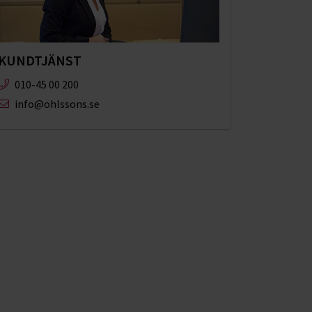
KUNDTJÄNST
010-45 00 200​
info@ohlssons.se