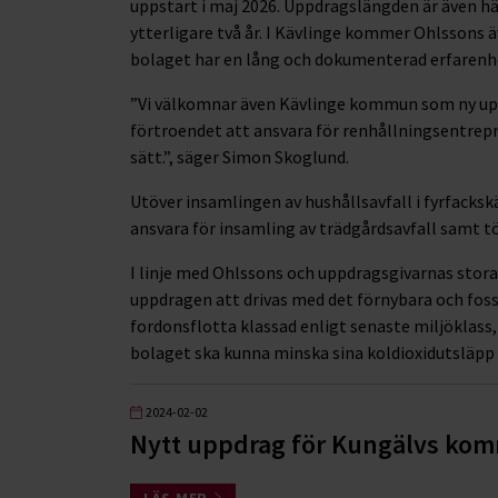
uppstart i maj 2026. Uppdragslängden är även hä
ytterligare två år. I Kävlinge kommer Ohlssons äve
bolaget har en lång och dokumenterad erfarenhe
”Vi välkomnar även Kävlinge kommun som ny upp
förtroendet att ansvara för renhållningsentrepre
sätt.”, säger Simon Skoglund.
Utöver insamlingen av hushållsavfall i fyrfack
ansvara för insamling av trädgårdsavfall samt t
I linje med Ohlssons och uppdragsgivarnas stor
uppdragen att drivas med det förnybara och foss
fordonsflotta klassad enligt senaste miljöklass
bolaget ska kunna minska sina koldioxidutsläpp 
2024-02-02
Nytt uppdrag för Kungälvs ko