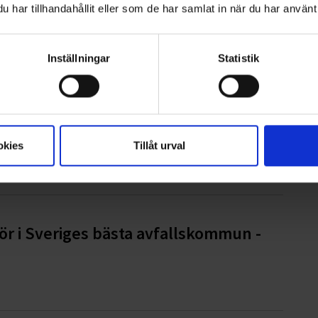
har tillhandahållit eller som de har samlat in när du har använt 
d Sigtuna kommun
Inställningar
Statistik
relining och rörinspektion med
okies
Tillåt urval
ör i Sveriges bästa avfallskommun -