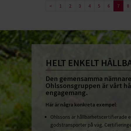
<
1
2
3
4
5
6
7
8
HELT ENKELT HÅLLB
Den gemensamma nämnare
Ohlssonsgruppen är vårt hå
engagemang.
Här är några konkreta exempel:
Ohlssons är hållbarhetscertifierade en
godstransporter på väg. Certifieringe