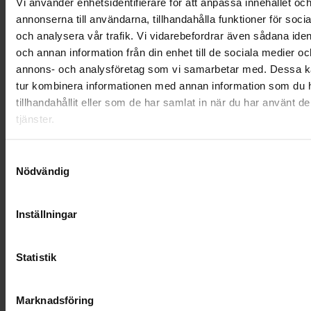
Vi använder enhetsidentifierare för att anpassa innehållet oc
annonserna till användarna, tillhandahålla funktioner för soci
NYA UPPDRAG
och analysera vår trafik. Vi vidarebefordrar även sådana ident
och annan information från din enhet till de sociala medier oc
OHLSSONS REGION MITT
annons- och analysföretag som vi samarbetar med. Dessa ka
tur kombinera informationen med annan information som du 
OHLSSONS REGION SYD
tillhandahållit eller som de har samlat in när du har använt d
OHLSSONS REGION VÄST
tjänster.
OHLSSONSKOLLEGOR
Samtyckesval
Nödvändig
RENHÅLLNING
SAMARBETEN
Inställningar
SOCIALT ANSVAR
Statistik
VELLINGE
Marknadsföring