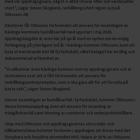
med vår uppdragsgivare, något vi alltid strävar efter och värdesätter
stort.”, säger Simon Skoglund, renhållningschef region syd på
Ohlssons AB.
Därutöver får Ohlssons förtroendet att ansvara för insamlingen av
Kävlinge kommuns hushållsavfall med uppstart i maj 2026.
Uppdragslängden är även här på sju år med en option om en möjlig
förlängning på ytterligare två år. I Kävlinge kommer Ohlssons även att
byta ut existerande kärl till fyrfackskärl, vilket bolaget har en lång och
dokumenterad erfarenhet av.
”Vi välkomnar även Kävlinge kommun som ny uppdragsgivare och är
tacksamma över att vi fått förtroendet att ansvara för
renhållningsentreprenaden, som vi ska göra allt för att förvalta på
bästa sätt.”, säger Simon Skoglund.
Utöver insamlingen av hushållsavfall i fyrfackskärl, kommer Ohlssons i
dessa kommunuppdrag även att ansvara för insamling av
trädgårdsavfall samt tömning av containrar och underjordsbehållare.
I linje med Ohlssons och uppdragsgivarnas stora miljö- och
hållbarhetsfokus kommer fordonen i uppdragen att drivas med det
förnybara och fossilfria drivmedlet HVO. Vidare är 91% av Ohlssons