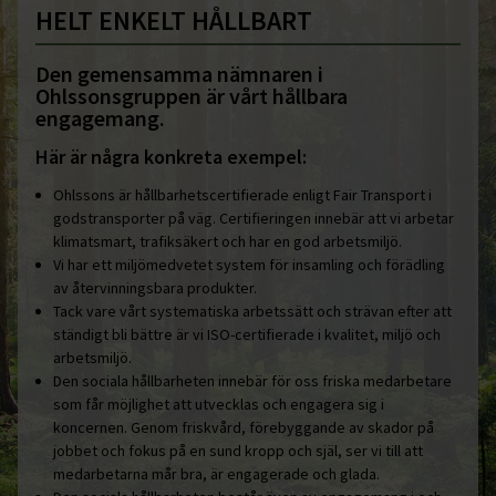
HELT ENKELT HÅLLBART
Den gemensamma nämnaren i
Ohlssonsgruppen är vårt hållbara
engagemang.
Här är några konkreta exempel:
Ohlssons är hållbarhetscertifierade enligt Fair Transport i
godstransporter på väg. Certifieringen innebär att vi arbetar
klimatsmart, trafiksäkert och har en god arbetsmiljö.
Vi har ett miljömedvetet system för insamling och förädling
av återvinningsbara produkter.
Tack vare vårt systematiska arbetssätt och strävan efter att
ständigt bli bättre är vi ISO-certifierade i kvalitet, miljö och
arbetsmiljö.
Den sociala hållbarheten innebär för oss friska medarbetare
som får möjlighet att utvecklas och engagera sig i
koncernen. Genom friskvård, förebyggande av skador på
jobbet och fokus på en sund kropp och själ, ser vi till att
medarbetarna mår bra, är engagerade och glada.