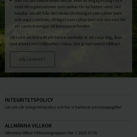
Den sociala hållbarheten består även av engagemang i och
stöd till organisationer som verkar för en bättre värld. Det
handlar om allt från det lokala idrottslaget som sätter barn
och unga i centrum, till laget som cyklar land och rike runt för
att samla in pengar till Barncancerfonden.
Vårt sätt att bidra till ett bättre samhälle är att varje dag, året
runt arbeta med hållbarhet i fokus. Det är helt enkelt hållbart.
HÅLLBARHET
INTEGRITETSPOLICY
Läs om vår integritetspolicy och hur vi hanterar personuppgifter
ALLMÄNNA VILLKOR
Allmänna Villkor Ohlssonsgruppen Ver. 1 2025 07 01