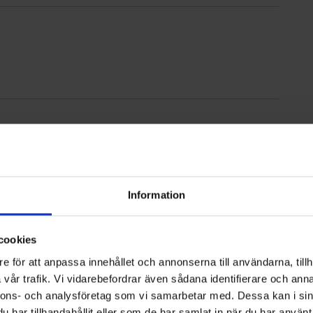
sala
Information
h Höganäshem via HBV
cookies
e för att anpassa innehållet och annonserna till användarna, tillh
vår trafik. Vi vidarebefordrar även sådana identifierare och anna
nnons- och analysföretag som vi samarbetar med. Dessa kan i sin
har tillhandahållit eller som de har samlat in när du har använt 