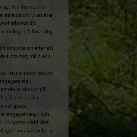
ligt Fair Transport i
n innebär att vi arbetar
 god arbetsmiljö.
insamling och förädling
tt och strävan efter att
de i kvalitet, miljö och
 oss friska medarbetare
engagera sig i
ggande av skador på
jäl, ser vi till att
e och glada.
n av engagemang i och
r en bättre värld. Det
tslaget som sätter barn