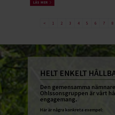
LÄS MER
<
1
2
3
4
5
6
7
8
HELT ENKELT HÅLLB
Den gemensamma nämnare
Ohlssonsgruppen är vårt hå
engagemang.
Här är några konkreta exempel: