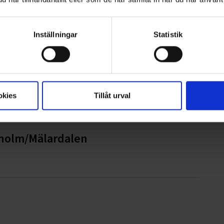
Inställningar
Statistik
ionspartner
okies
Tillåt urval
kholm/Mälardalen