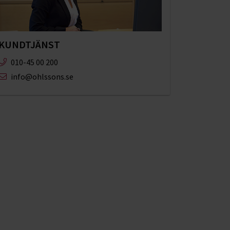
KUNDTJÄNST
010-45 00 200​
info@ohlssons.se