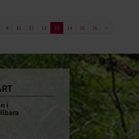
9
10
11
12
13
14
15
16
>
ART
n i
llbara