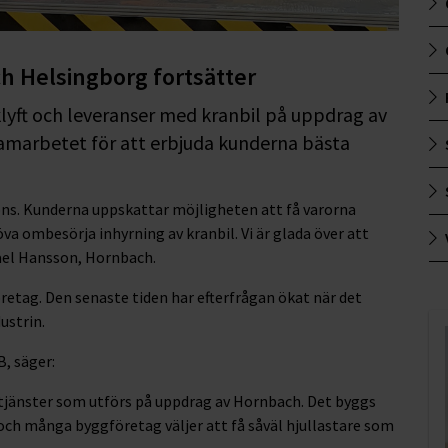
 Helsingborg fortsätter
klyft och leveranser med kranbil på uppdrag av
amarbetet för att erbjuda kunderna bästa
ons. Kunderna uppskattar möjligheten att få varorna
höva ombesörja inhyrning av kranbil. Vi är glada över att
kael Hansson, Hornbach.
retag. Den senaste tiden har efterfrågan ökat när det
ustrin.
B, säger:
a tjänster som utförs på uppdrag av Hornbach. Det byggs
 och många byggföretag väljer att få såväl hjullastare som