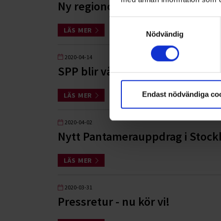
Ny regionchef i region Mitt
Samtyckesval
LÄS MER
Nödvändig
2020-04-14
SPP blir vår nya, hållbara pens
Endast nödvändiga co
LÄS MER
2020-04-02
Nytt Pantamerauppdrag i Stoc
LÄS MER
2020-03-31
Pressretur - nu kör vi!