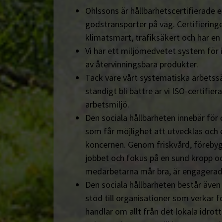
Ohlssons är hållbarhetscertifierade en
godstransporter på väg. Certifieringe
klimatsmart, trafiksäkert och har en
Vi har ett miljömedvetet system för 
av återvinningsbara produkter.
Tack vare vårt systematiska arbetssä
ständigt bli bättre är vi ISO-certifiera
arbetsmiljö.
Den sociala hållbarheten innebär för
som får möjlighet att utvecklas och 
koncernen. Genom friskvård, föreby
jobbet och fokus på en sund kropp och s
medarbetarna mår bra, är engagerad
Den sociala hållbarheten består äve
stöd till organisationer som verkar fö
handlar om allt från det lokala idrot