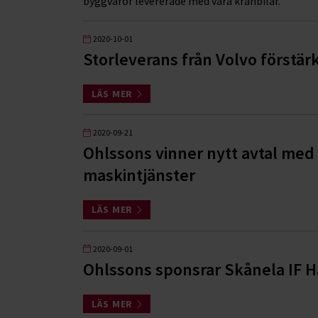
byggvaror levererade med våra kranbilar.
2020-10-01
Storleverans från Volvo förstä
LÄS MER
2020-09-21
Ohlssons vinner nytt avtal med
maskintjänster
LÄS MER
2020-09-01
Ohlssons sponsrar Skånela IF H
LÄS MER