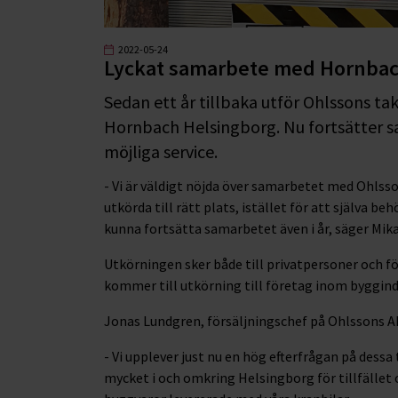
2022-05-24
Lyckat samarbete med Hornbach
Sedan ett år tillbaka utför Ohlssons ta
Hornbach Helsingborg. Nu fortsätter s
möjliga service.
- Vi är väldigt nöjda över samarbetet med Ohlss
utkörda till rätt plats, istället för att själva be
kunna fortsätta samarbetet även i år, säger Mi
Utkörningen sker både till privatpersoner och fö
kommer till utkörning till företag inom byggind
Jonas Lundgren, försäljningschef på Ohlssons A
- Vi upplever just nu en hög efterfrågan på dess
mycket i och omkring Helsingborg för tillfället