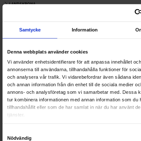
LANDSKRONA
NYA UPPDRAG
Samtycke
Information
O
OHLSSONS REGION MITT
OHLSSONS REGION SYD
Denna webbplats använder cookies
OHLSSONS REGION VÄST
Vi använder enhetsidentifierare för att anpassa innehållet oc
annonserna till användarna, tillhandahålla funktioner för soci
OHLSSONSKOLLEGOR
och analysera vår trafik. Vi vidarebefordrar även sådana ident
och annan information från din enhet till de sociala medier oc
RENHÅLLNING
annons- och analysföretag som vi samarbetar med. Dessa ka
tur kombinera informationen med annan information som du 
SAMARBETEN
tillhandahållit eller som de har samlat in när du har använt d
tjänster.
SOCIALT ANSVAR
Samtyckesval
VELLINGE
Nödvändig