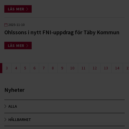
LÄS MER
2025-11-10
Ohlssons i nytt FNI-uppdrag för Täby Kommun
LÄS MER
3
4
5
6
7
8
9
10
11
12
13
14
1
Nyheter
ALLA
HÅLLBARHET