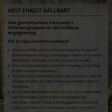
HELT ENKELT HÅLLBART
Den gemensamma nämnaren i
Ohlssonsgruppen är vårt hållbara
engagemang.
Här är några konkreta exempel:
Ohlssons är hållbarhetscertifierade enligt Fair Transport i
godstransporter på väg. Certifieringen innebär att vi arbetar
klimatsmart, trafiksäkert och har en god arbetsmiljö.
Vi har ett miljömedvetet system för insamling och förädling
av återvinningsbara produkter.
Tack vare vårt systematiska arbetssätt och strävan efter att
ständigt bli bättre är vi ISO-certifierade i kvalitet, miljö och
arbetsmiljö.
Den sociala hållbarheten innebär för oss friska medarbetare
som får möjlighet att utvecklas och engagera sig i
koncernen. Genom friskvård, förebyggande av skador på
jobbet och fokus på en sund kropp och själ, ser vi till att