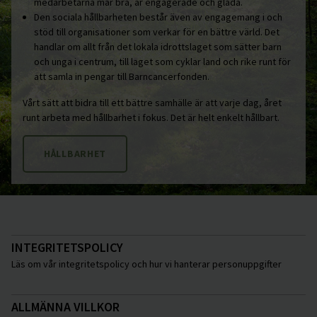
medarbetarna mår bra, är engagerade och glada.
Den sociala hållbarheten består även av engagemang i och
stöd till organisationer som verkar för en bättre värld. Det
handlar om allt från det lokala idrottslaget som sätter barn
och unga i centrum, till laget som cyklar land och rike runt för
att samla in pengar till Barncancerfonden.
Vårt sätt att bidra till ett bättre samhälle är att varje dag, året
runt arbeta med hållbarhet i fokus. Det är helt enkelt hållbart.
HÅLLBARHET
INTEGRITETSPOLICY
Läs om vår integritetspolicy och hur vi hanterar personuppgifter
ALLMÄNNA VILLKOR